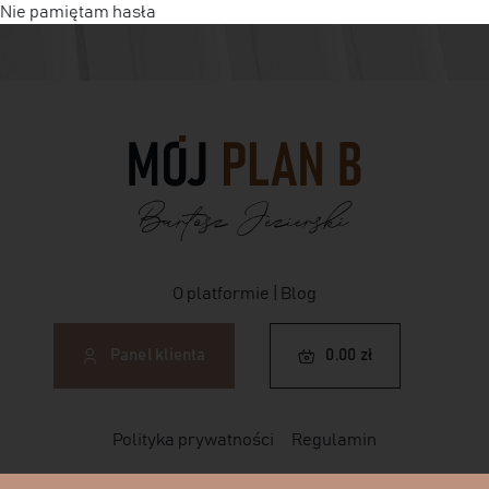
Nie pamiętam hasła
O platformie
|
Blog
0.00
zł
Panel klienta
0.00
zł
Polityka prywatności
Regulamin