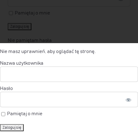
Pamiętaj o mnie
Nie pamiętam hasła
Nie masz uprawnień, aby oglądać tę stronę.
Nazwa użytkownika
NIE CZEKAJ NA
OKAZJE –
TWÓRZ
Hasło
JE.
Pamiętaj o mnie
Sukces w inwestowaniu to nie kwestia szczęścia,
lecz strategii.