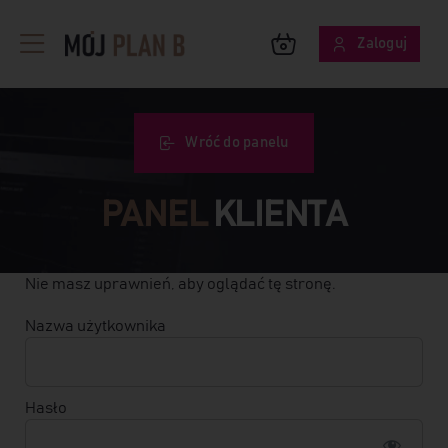
Przejdź
do
Zaloguj
Toggle
zawartości
Navigation
BLOG
Wróć do panelu
O MPB
PANEL
KLIENTA
SKUTECZNOŚĆ ANALIZ
Nie masz uprawnień, aby oglądać tę stronę.
Nazwa użytkownika
Hasło