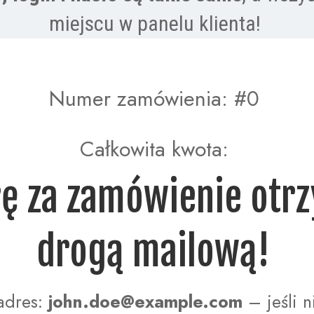
miejscu w panelu klienta! 
Numer zamówienia: #0 
Całkowita kwota: 
drogą mailową! 
adres: 
john.doe@example.com
 – jeśli 