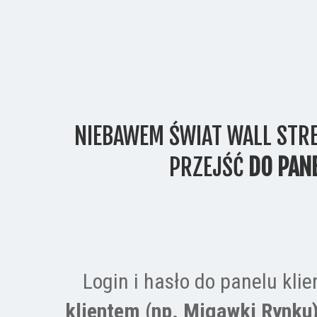
NIEBAWEM ŚWIAT WALL STREE
PRZEJŚĆ 
DO PANE
Login i hasło do panelu klie
klientem (np. Migawki Rynku)