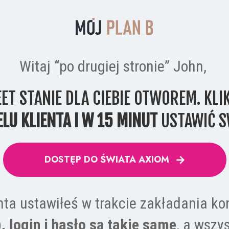
Witaj “po drugiej stronie” John, 
T STANIE DLA CIEBIE OTWOREM. KLIK
LU KLIENTA I W 15 MINUT
 USTAWIĆ S
DOSTĘP DO ŚWIATA AXIOM
nta ustawiłeś w trakcie zakładania kon
, login i hasło są takie same
, a wszy