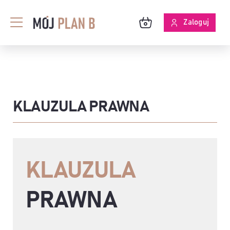
Przejdź
do
Zaloguj
Toggle
zawartości
Navigation
BLOG
O MPB
KLAUZULA PRAWNA
SKUTECZNOŚĆ ANALIZ
KLAUZULA
PRAWNA