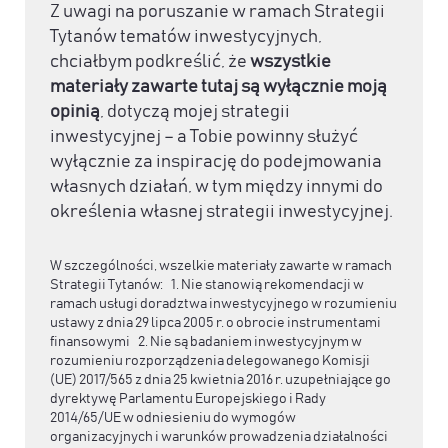
Z uwagi na poruszanie w ramach Strategii
Tytanów tematów inwestycyjnych,
chciałbym podkreślić, że
wszystkie
materiały zawarte tutaj są wyłącznie moją
opinią
, dotyczą mojej strategii
inwestycyjnej – a Tobie powinny służyć
wyłącznie za inspirację do podejmowania
własnych działań, w tym między innymi do
określenia własnej strategii inwestycyjnej.
W szczególności, wszelkie materiały zawarte w ramach
Strategii Tytanów: 1. Nie stanowią rekomendacji w
ramach usługi doradztwa inwestycyjnego w rozumieniu
ustawy z dnia 29 lipca 2005 r. o obrocie instrumentami
finansowymi 2. Nie są badaniem inwestycyjnym w
rozumieniu rozporządzenia delegowanego Komisji
(UE) 2017/565 z dnia 25 kwietnia 2016 r. uzupełniające go
dyrektywę Parlamentu Europejskiego i Rady
2014/65/UE w odniesieniu do wymogów
organizacyjnych i warunków prowadzenia działalności