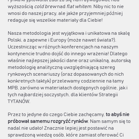
wyższością
cold brew
nad
flat whitem
. Niby nic to nie
wnosi do naszej pracy, ale jakże przyjemniej później
redaguje się wszelkie materiały dla Ciebie!
Nasza metodologia jest wyjątkowa i unikatowa na skalę
Polski, a zapewne i Europy (może nawet świata?).
Uczestnicząc w różnych konferencjach na naszym
kontynencie trudno dojść do innego wrażenia! Dlatego
właśnie najlepszej jakości dane oraz unikalną, autorską
metodologię analityczną uwzględniającą szereg
rynkowych scenariuszy (oraz dopasowanych do nich
konkretnych taktyk) przelewamy codziennie na łamy
MPB, zarówno w materiałach dostępnych ogólnie, jak i
tych najbardziej soczystych, dla klientów Strategii
TYTANÓW.
Przez to jedyne do czego Ciebie zachęcamy,
to abyś nie
próbował samemu rozgryźć rynków
. Nam samym się to
nadal nie udało! Znacznie lepiej jest postawić na
sprawdzoną wiedzę osób, które zamiast oferować Ci