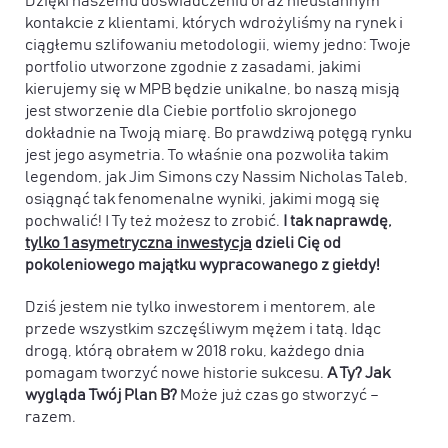
Dzięki naszemu doświadczeniu oraz nieustannym
kontakcie z klientami, których wdrożyliśmy na rynek i
ciągłemu szlifowaniu metodologii, wiemy jedno: Twoje
portfolio utworzone zgodnie z zasadami, jakimi
kierujemy się w MPB będzie unikalne, bo naszą misją
jest stworzenie dla Ciebie portfolio skrojonego
dokładnie na Twoją miarę. Bo prawdziwą potęgą rynku
jest jego asymetria. To właśnie ona pozwoliła takim
legendom, jak Jim Simons czy Nassim Nicholas Taleb,
osiągnąć tak fenomenalne wyniki, jakimi mogą się
pochwalić! I Ty też możesz to zrobić.
I tak naprawdę,
tylko 1 asymetryczna inwestycja
dzieli Cię od
pokoleniowego majątku wypracowanego z giełdy!
Dziś jestem nie tylko inwestorem i mentorem, ale
przede wszystkim szczęśliwym mężem i tatą. Idąc
drogą, którą obrałem w 2018 roku, każdego dnia
pomagam tworzyć nowe historie sukcesu.
A Ty? Jak
wygląda Twój Plan B?
Może już czas go stworzyć –
razem.