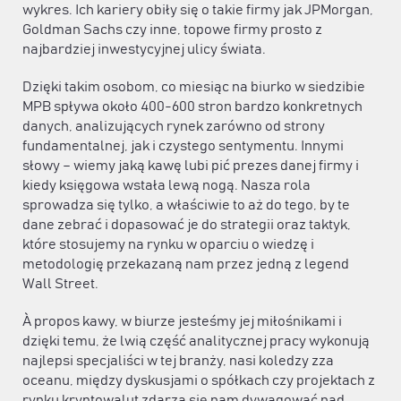
wykres. Ich kariery obiły się o takie firmy jak JPMorgan,
Goldman Sachs czy inne, topowe firmy prosto z
najbardziej inwestycyjnej ulicy świata.
Dzięki takim osobom, co miesiąc na biurko w siedzibie
MPB spływa około 400-600 stron bardzo konkretnych
danych, analizujących rynek zarówno od strony
fundamentalnej, jak i czystego sentymentu. Innymi
słowy – wiemy jaką kawę lubi pić prezes danej firmy i
kiedy księgowa wstała lewą nogą. Nasza rola
sprowadza się tylko, a właściwie to aż do tego, by te
dane zebrać i dopasować je do strategii oraz taktyk,
które stosujemy na rynku w oparciu o wiedzę i
metodologię przekazaną nam przez jedną z legend
Wall Street.
À propos kawy, w biurze jesteśmy jej miłośnikami i
dzięki temu, że lwią część analitycznej pracy wykonują
najlepsi specjaliści w tej branży, nasi koledzy zza
oceanu, między dyskusjami o spółkach czy projektach z
rynku kryptowalut zdarza się nam dywagować nad