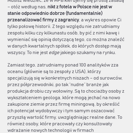
Musisz wiedzieć, że w MPB kierujemy się prostą zasadą
– otóż według nas,
nikt z fotela w Polsce nie jest w
stanie odpowiednio dobrze (fundamentalnie)
przeanalizować firmy z zagranicy
, a wykres opowie Ci
tylko połowę historii. Z tego względu nie zatrudniamy
zespołu kilku czy kilkunastu osób, by pić z nimi kawę i
wymieniać się opinią dotyczącą tego, co można znaleźć
w danych kwartalnych spółek, do których dostęp mają
wszyscy. To nie jest
edge
jakiego szukamy na rynku.
Zamiast tego, zatrudniamy ponad 100 analityków zza
oceanu (głównie są to zespoły z USA), którzy
specjalizują się w konkretnych niszach – od surowców,
przez półprzewodniki, po tak “nudne” branże jak
produkcja drobiu czy wołowiny. Są to chociażby osoby z
wykształceniem geologa, które mogą jechać na nowo
zakupione ziemie przez firmę miningową, by określić
ich potencjał wydobywczy i tym samym oszacować
przyszłą wartość firmy, uwzględniając realne dane. To
również osoby, które pracowały czy konsultowały
wdrażanie nowych technologii w firmach