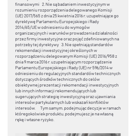
finansowymi 2. Nie są badaniem inwestycyjnym w
rozumieniu rozporządzenia delegowanego Komisji
(UE) 2017/565 z dnia 25 kwietnia 2016 r. uzupełniające go
dyrektywę Parlamentu Europejskiego i Rady
2014/65/UE w odniesieniu do wymogów
organizacyjnych i warunków prowadzenia działalności
przez firmy inwestycyjne oraz pojęć zdefiniowanych na
potrzeby tej dyrektywy 3. Nie spełniają standardów
rekomendacji inwestycyjnej określonych w
rozporządzeniu delegowanym Komisji (UE) 2016/958 z
dnia 9 marca 2016 r. uzupełniającym rozporządzenie
Parlamentu Europejskiego i Rady (UE) nr 596/2014 w
odniesieniu do regulacyjnych standardów technicznych
dotyczących środków technicznych do celów
obiektywnej prezentacji rekomendacji inwestycyjnych
lub innych informacji rekomendujących lub
sugerujących strategię inwestycyjną oraz ujawniania
interesów partykularnych lub wskazań konfliktów
interesów. Tym samym, podejmując decyzje w ramach
któregokolwiek produktu, podejmujesz je na własną
rękę i własne ryzyko.