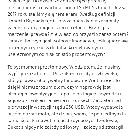
większego. Do dziś przez nasze ręce przeszły
nieruchomości o wartości ponad 25 MLN złotych. Już w
2017 roku staliśmy się rentierami (według definicji
Roberta Kiyosakiego) – nasze mieszkania zarabiały
więcej, niż my oboje razem na etacie. Brzmi jak
marzenie, prawda? Ale wiesz, co przyszło zaraz potem?
Panika. Bo czym jest wolność finansowa, jeśli opiera się
na jednym rynku, w dodatku kredytowanym i
uzależnionym od niskich stóp procentowych?
To był moment przełomowy. Wiedziałem, że musimy
wyjść poza schemat. Poszukałem rady u człowieka,
który prowadził prywatny fundusz na Wall Street. To
dzięki niemu zrozumiałem, czym naprawdę jest
strategia inwestycyjna – oparta na logice, asymetrii i
sojuszu z rynkiem, a nie na mrzonkach. Zacząłem od
pierwszej inwestycji rzędu 250 USD. Wtedy wydawała
się śmiesznie mała, ale dzisiaj wiem, że poszedłbym tą
samą ścieżką nawet mając do dyspozycji 1 złotówkę.
Sukces nigdy nie zależy od kwoty – zależy od strategii.