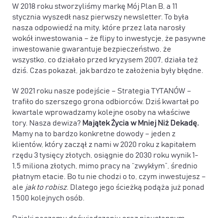
W 2018 roku stworzyliśmy markę Mój Plan B, a 11
stycznia wyszedł nasz pierwszy newsletter. To była
nasza odpowiedź na mity, które przez lata narosły
wokół inwestowania – że flipy to inwestycje, że pasywne
inwestowanie gwarantuje bezpieczeństwo, że
wszystko, co działało przed kryzysem 2007, działa też
dziś. Czas pokazał, jak bardzo te założenia były błędne.
W 2021 roku nasze podejście – Strategia TYTANÓW –
trafiło do szerszego grona odbiorców. Dziś kwartał po
kwartale wprowadzamy kolejne osoby na właściwe
tory. Nasza dewiza?
Majątek Życia w Mniej Niż Dekadę.
Mamy na to bardzo konkretne dowody – jeden z
klientów, który zaczął z nami w 2020 roku z kapitałem
rzędu 3 tysięcy złotych, osiągnie do 2030 roku wynik 1-
1,5 miliona złotych, mimo pracy na “zwykłym”, średnio
płatnym etacie. Bo tu nie chodzi o to, czym inwestujesz –
ale
jak to robisz
. Dlatego jego ścieżką podąża już ponad
1 500 kolejnych osób.