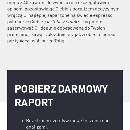
menu z 40 kawami do wyboru i ich szczegółowym
opisem, pozostawiając Ciebie z paraliżem decyzyjnym,
wręczą Ci najlepiej zaparzone na świecie espresso,
pytając się Ciebie
jaki lubisz smak?
– by potem
zaserwować Ci idealnie dopasowaną do Twoich
preferencji kawę. Dokładnie tak, jak zrobiło to ponad
pół tysiąca osób przed Tobą!
POBIERZ DARMOWY
RAPORT
Bez strachu, zgadywanek, ślęczenia nad
analizami,