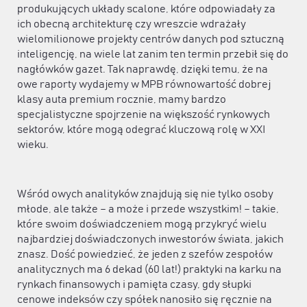
produkujących układy scalone, które odpowiadały za
ich obecną architekturę czy wreszcie wdrażały
wielomilionowe projekty centrów danych pod sztuczną
inteligencję, na wiele lat zanim ten termin przebił się do
nagłówków gazet. Tak naprawdę, dzięki temu, że na
owe raporty wydajemy w MPB równowartość dobrej
klasy auta premium rocznie, mamy bardzo
specjalistyczne spojrzenie na większość rynkowych
sektorów, które mogą odegrać kluczową rolę w XXI
wieku.
Wśród owych analityków znajdują się nie tylko osoby
młode, ale także – a może i przede wszystkim! – takie,
które swoim doświadczeniem mogą przykryć wielu
najbardziej doświadczonych inwestorów świata, jakich
znasz. Dość powiedzieć, że jeden z szefów zespołów
analitycznych ma 6 dekad (60 lat!) praktyki na karku na
rynkach finansowych i pamięta czasy, gdy słupki
cenowe indeksów czy spółek nanosiło się ręcznie na