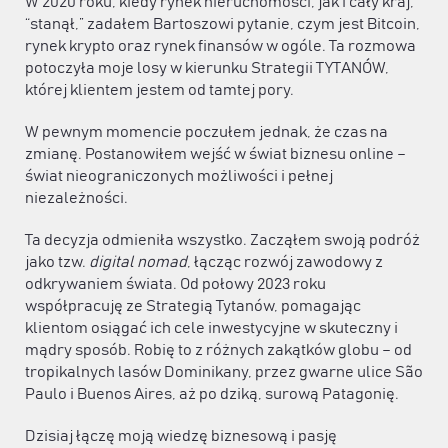
W 2020 roku, kiedy rynek nieruchomości, jak i cały kraj,
“stanął,” zadałem Bartoszowi pytanie, czym jest Bitcoin,
rynek krypto oraz rynek finansów w ogóle. Ta rozmowa
potoczyła moje losy w kierunku Strategii TYTANÓW,
której klientem jestem od tamtej pory.
W pewnym momencie poczułem jednak, że czas na
zmianę. Postanowiłem wejść w świat biznesu online –
świat nieograniczonych możliwości i pełnej
niezależności.
Ta decyzja odmieniła wszystko. Zacząłem swoją podróż
jako tzw.
digital nomad
, łącząc rozwój zawodowy z
odkrywaniem świata. Od połowy 2023 roku
współpracuję ze Strategią Tytanów, pomagając
klientom osiągać ich cele inwestycyjne w skuteczny i
mądry sposób. Robię to z różnych zakątków globu – od
tropikalnych lasów Dominikany, przez gwarne ulice São
Paulo i Buenos Aires, aż po dziką, surową Patagonię.
Dzisiaj łączę moją wiedzę biznesową i pasję