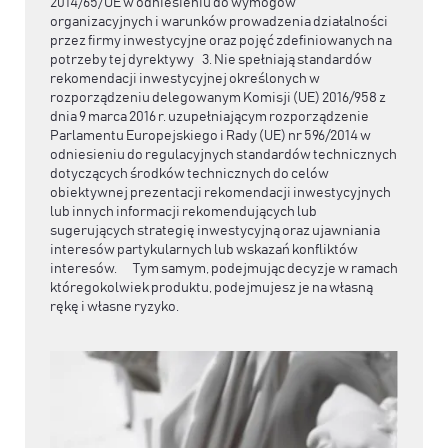
2014/65/UE w odniesieniu do wymogów
organizacyjnych i warunków prowadzenia działalności
przez firmy inwestycyjne oraz pojęć zdefiniowanych na
potrzeby tej dyrektywy 3. Nie spełniają standardów
rekomendacji inwestycyjnej określonych w
rozporządzeniu delegowanym Komisji (UE) 2016/958 z
dnia 9 marca 2016 r. uzupełniającym rozporządzenie
Parlamentu Europejskiego i Rady (UE) nr 596/2014 w
odniesieniu do regulacyjnych standardów technicznych
dotyczących środków technicznych do celów
obiektywnej prezentacji rekomendacji inwestycyjnych
lub innych informacji rekomendujących lub
sugerujących strategię inwestycyjną oraz ujawniania
interesów partykularnych lub wskazań konfliktów
interesów. Tym samym, podejmując decyzje w ramach
któregokolwiek produktu, podejmujesz je na własną
rękę i własne ryzyko.