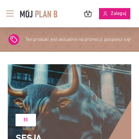
Przejdź
do
Zaloguj
Toggle
zawartości
Navigation
BLOG
Ten produkt jest aktualnie na promocji, pospiesz się!
O MPB
SKUTECZNOŚĆ ANALIZ
1:1
SESJA