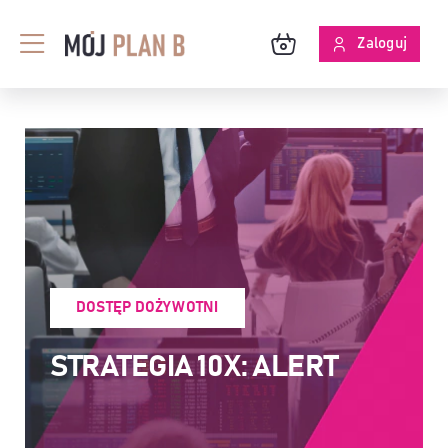
Przejdź
do
Zaloguj
Toggle
zawartości
Navigation
BLOG
O MPB
SKUTECZNOŚĆ ANALIZ
DOSTĘP DOŻYWOTNI
STRATEGIA 10X: ALERT