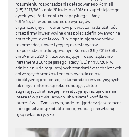
rozumieniu rozporządzenia delegowanego Komisji
(UE) 2017/565 z dnia 25 kwietnia 2016 r. uzupełniające go
dyrektywę Parlamentu Europejskiego i Rady
2014/65/UE w odniesieniu do wymogów
organizacyjnych i warunków prowadzenia działalności
przez firmy inwestycyjne oraz pojęć zdefiniowanych na
potrzeby tej dyrektywy 3. Nie spełniają standardów
rekomendacji inwestycyjnej określonych w
rozporządzeniu delegowanym Komisji (UE) 2016/958 z
dnia 9 marca 2016 r. uzupełniającym rozporządzenie
Parlamentu Europejskiego i Rady (UE) nr 596/2014 w
odniesieniu do regulacyjnych standardów technicznych
dotyczących środków technicznych do celów
obiektywnej prezentacji rekomendacji inwestycyjnych
lub innych informacji rekomendujących lub
sugerujących strategię inwestycyjną oraz ujawniania
interesów partykularnych lub wskazań konfliktów
interesów. Tym samym, podejmując decyzje w ramach
któregokolwiek produktu, podejmujesz je na własną
rękę i własne ryzyko.