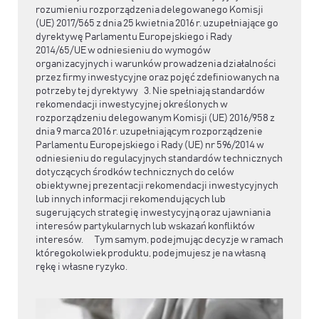
rozumieniu rozporządzenia delegowanego Komisji
(UE) 2017/565 z dnia 25 kwietnia 2016 r. uzupełniające go
dyrektywę Parlamentu Europejskiego i Rady
2014/65/UE w odniesieniu do wymogów
organizacyjnych i warunków prowadzenia działalności
przez firmy inwestycyjne oraz pojęć zdefiniowanych na
potrzeby tej dyrektywy 3. Nie spełniają standardów
rekomendacji inwestycyjnej określonych w
rozporządzeniu delegowanym Komisji (UE) 2016/958 z
dnia 9 marca 2016 r. uzupełniającym rozporządzenie
Parlamentu Europejskiego i Rady (UE) nr 596/2014 w
odniesieniu do regulacyjnych standardów technicznych
dotyczących środków technicznych do celów
obiektywnej prezentacji rekomendacji inwestycyjnych
lub innych informacji rekomendujących lub
sugerujących strategię inwestycyjną oraz ujawniania
interesów partykularnych lub wskazań konfliktów
interesów. Tym samym, podejmując decyzje w ramach
któregokolwiek produktu, podejmujesz je na własną
rękę i własne ryzyko.