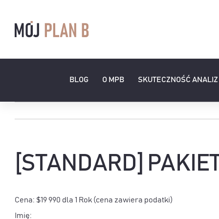
Przejdź
do
zawartości
BLOG
O MPB
SKUTECZNOŚĆ ANALIZ
[STANDARD] PAKIET
Cena:
$19 990 dla 1 Rok (cena zawiera podatki)
Imię: