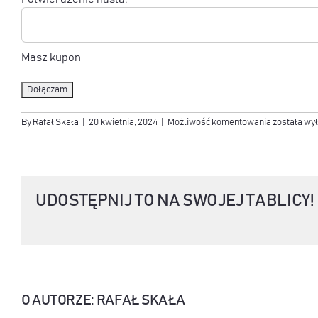
Masz kupon
No val
[STANDAR
By
Rafał Skała
|
20 kwietnia, 2024
|
Możliwość komentowania
została wy
Pakiet
konsultacji
1-
na-
1
UDOSTĘPNIJ TO NA SWOJEJ TABLICY!
O AUTORZE:
RAFAŁ SKAŁA