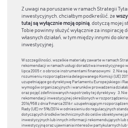
Z uwagi na poruszanie w ramach Strategii Ty
inwestycyjnych, chciałbym podkreślić, że
wszy
tutaj są wyłącznie moją opinią
, dotyczą mojej s
Tobie powinny służyć wyłącznie za inspirację
własnych działań, w tym między innymi do okre
inwestycyjnej.
W szczególności, wszelkie materiały zawarte w ramach Strat
rekomendacji w ramach usługi doradztwa inwestycyjnego w 
lipca 2005 r. o obrocie instrumentami finansowymi 2. Nie 
rozumieniu rozporządzenia delegowanego Komisji (UE) 2017/5
uzupełniające go dyrektywę Parlamentu Europejskiego i Ra
wymogów organizacyjnych i warunków prowadzenia działaln
oraz pojęć zdefiniowanych na potrzeby tej dyrektywy 3. Nie
rekomendacji inwestycyjnej określonych w rozporządzeniu
2016/958 z dnia 9 marca 2016 r. uzupełniającym rozporządze
Rady (UE) nr 596/2014 w odniesieniu do regulacyjnych stan
dotyczących środków technicznych do celów obiektywnej p
inwestycyjnych lub innych informacji rekomendujących lub 
inwestycyjną oraz ujawniania interesów partykularnych lu