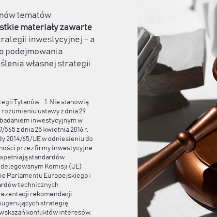
tanów tematów
stkie materiały zawarte
trategii inwestycyjnej – a
 do podejmowania
ślenia własnej strategii
egii Tytanów: 1. Nie stanowią
rozumieniu ustawy z dnia 29
są badaniem inwestycyjnym w
65 z dnia 25 kwietnia 2016 r.
dy 2014/65/UE w odniesieniu do
ości przez firmy inwestycyjne
 spełniają standardów
 delegowanym Komisji (UE)
nie Parlamentu Europejskiego i
dardów technicznych
rezentacji rekomendacji
sugerujących strategię
b wskazań konfliktów interesów.