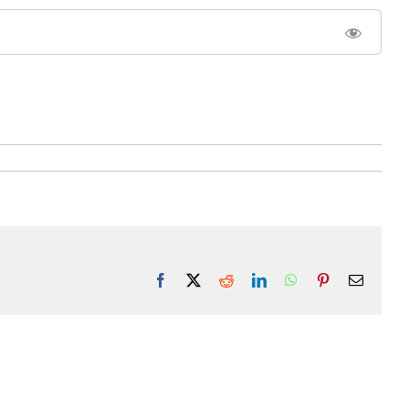
Facebook
X
Reddit
LinkedIn
WhatsApp
Pinterest
Email