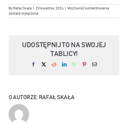
Strategia
By
Rafał Skała
|
20 kwietnia, 2024
|
Możliwość komentowania
10X
została wyłączona
UDOSTĘPNIJ TO NA SWOJEJ
TABLICY!
Facebook
X
Reddit
LinkedIn
WhatsApp
Pinterest
Email
O AUTORZE:
RAFAŁ SKAŁA