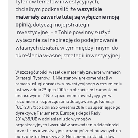
Tytanów tematów inwestycyjnych,
chciałbym podkreślić, że
wszystkie
materiały zawarte tutaj są wyłącznie moją
opinią
, dotyczą mojej strategii
inwestycyjnej – a Tobie powinny służyć
wyłącznie za inspirację do podejmowania
własnych działań, w tym między innymi do
określenia własnej strategii inwestycyjnej.
W szczególności, wszelkie materiały zawarte w ramach
Strategii Tytanów: 1. Nie stanowią rekomendacji w
ramach usługi doradztwa inwestycyjnego w rozumieniu
ustawy z dnia 29 lipca 2005 r. o obrocie instrumentami
finansowymi 2. Nie są badaniem inwestycyjnym w
rozumieniu rozporządzenia delegowanego Komisji
(UE) 2017/565 z dnia 25 kwietnia 2016 r. uzupełniające go
dyrektywę Parlamentu Europejskiego i Rady
2014/65/UE w odniesieniu do wymogów
organizacyjnych i warunków prowadzenia działalności
przez firmy inwestycyjne oraz pojęć zdefiniowanych na
potrzeby tej dyrektywy 3. Nie spełniają standardów