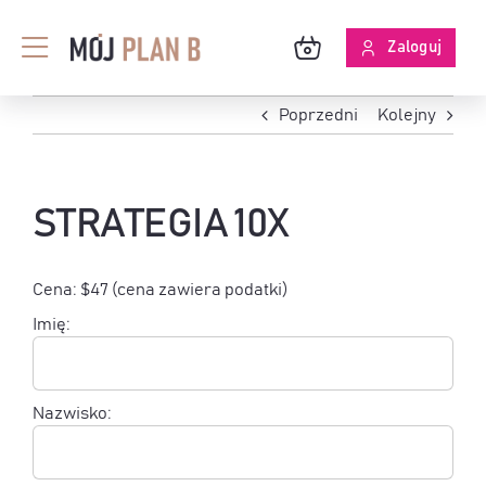
Przejdź
do
Zaloguj
Toggle
zawartości
Navigation
BLOG
Poprzedni
Kolejny
O MPB
STRATEGIA 10X
SKUTECZNOŚĆ ANALIZ
Cena:
$47 (cena zawiera podatki)
Imię:
Nazwisko: