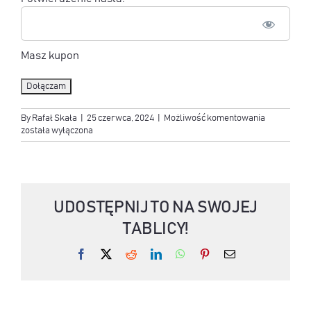
Masz kupon
No val
Strategia
By
Rafał Skała
|
25 czerwca, 2024
|
Możliwość komentowania
Tytanów:
została wyłączona
Majątek
Życia
w
Mniej
Niż
UDOSTĘPNIJ TO NA SWOJEJ
Dekadę
[PAKIET,
TABLICY!
DOSTĘP
10Y]
Facebook
X
Reddit
LinkedIn
WhatsApp
Pinterest
Email