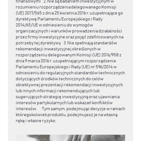
finansowymi 2. Nie są badaniem inwestycyjnym w
rozumieniu rozporządzenia delegowanego Komisji
(UE) 2017/565 z dnia 25 kwietnia 2016 r. uzupełniające go
dyrektywę Parlamentu Europejskiego i Rady
2014/65/UE w odniesieniu do wymogów
organizacyjnych i warunków prowadzenia działalności
przez firmy inwestycyjne oraz pojęć zdefiniowanych na
potrzeby tej dyrektywy 3. Nie spełniają standardów
rekomendacji inwestycyjnej określonych w
rozporządzeniu delegowanym Komisji (UE) 2016/958 z
dnia 9 marca 2016 r. uzupełniającym rozporządzenie
Parlamentu Europejskiego i Rady (UE) nr 596/2014 w
odniesieniu do regulacyjnych standardów technicznych
dotyczących środków technicznych do celów
obiektywnej prezentacji rekomendacji inwestycyjnych
lub innych informacji rekomendujących lub
sugerujących strategię inwestycyjną oraz ujawniania
interesów partykularnych lub wskazań konfliktów
interesów. Tym samym, podejmując decyzje w ramach
któregokolwiek produktu, podejmujesz je na własną
rękę i własne ryzyko.