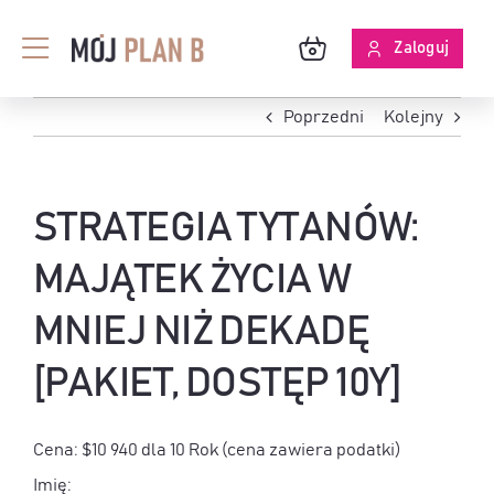
Przejdź
do
Zaloguj
Toggle
zawartości
Navigation
BLOG
Poprzedni
Kolejny
O MPB
STRATEGIA TYTANÓW:
SKUTECZNOŚĆ ANALIZ
MAJĄTEK ŻYCIA W
MNIEJ NIŻ DEKADĘ
[PAKIET, DOSTĘP 10Y]
Cena:
$10 940 dla 10 Rok (cena zawiera podatki)
Imię: