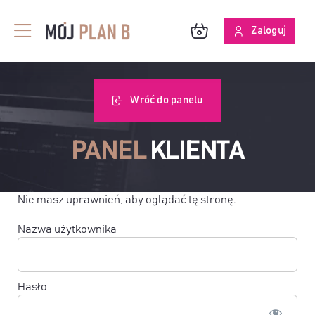
Przejdź
do
Zaloguj
Toggle
zawartości
Navigation
BLOG
Wróć do panelu
O MPB
PANEL
KLIENTA
SKUTECZNOŚĆ ANALIZ
Nie masz uprawnień, aby oglądać tę stronę.
Nazwa użytkownika
Hasło