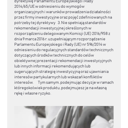
dyrektywę Parlamentu Europejskiego i Rady
2014/65/UE w odniesieniu do wymogów
organizacyjnych i warunków prowadzenia działalności
przez firmy inwestycyjne oraz pojęć zdefiniowanych na
potrzeby tej dyrektywy 3. Nie spełniają standardów
rekomendacji inwestycyjnej określonych w
rozporządzeniu delegowanym Komisji (UE) 2016/958 z
dnia 9 marca 2016 r. uzupełniającym rozporządzenie
Parlamentu Europejskiego i Rady (UE) nr 596/2014 w
odniesieniu do regulacyjnych standardów technicznych
dotyczących środków technicznych do celów
obiektywnej prezentacji rekomendacji inwestycyjnych
lub innych informacji rekomendujących lub
sugerujących strategię inwestycyjną oraz ujawniania
interesów partykularnych lub wskazań konfliktów
interesów. Tym samym, podejmując decyzje w ramach
któregokolwiek produktu, podejmujesz je na własną
rękę i własne ryzyko.