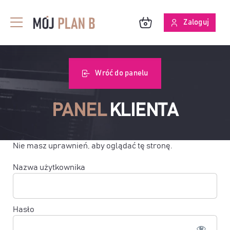
Przejdź
do
Zaloguj
Toggle
zawartości
Navigation
BLOG
Wróć do panelu
O MPB
PANEL
KLIENTA
SKUTECZNOŚĆ ANALIZ
Nie masz uprawnień, aby oglądać tę stronę.
Nazwa użytkownika
Hasło