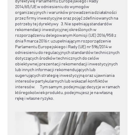
dyrektywę Parlamentu Europejskiego i Rady
2014/65/UE w odniesieniu do wymogów
organizacyjnych i warunków prowadzenia działalności
przez firmy inwestycyjne oraz pojęć zdefiniowanych na
potrzeby tej dyrektywy 3. Nie spełniają standardów
rekomendacji inwestycyjnej określonych w
rozporządzeniu delegowanym Komisji (UE) 2016/958 z
dnia 9 marca 2016 r. uzupełniającym rozporządzenie
Parlamentu Europejskiego i Rady (UE) nr 596/2014 w
odniesieniu do regulacyjnych standardów technicznych
dotyczących środków technicznych do celów
obiektywnej prezentacji rekomendacji inwestycyjnych
lub innych informacji rekomendujących lub
sugerujących strategię inwestycyjną oraz ujawniania
interesów partykularnych lub wskazań konfliktów
interesów. Tym samym, podejmując decyzje w ramach
któregokolwiek produktu, podejmujesz je na własną
rękę i własne ryzyko.