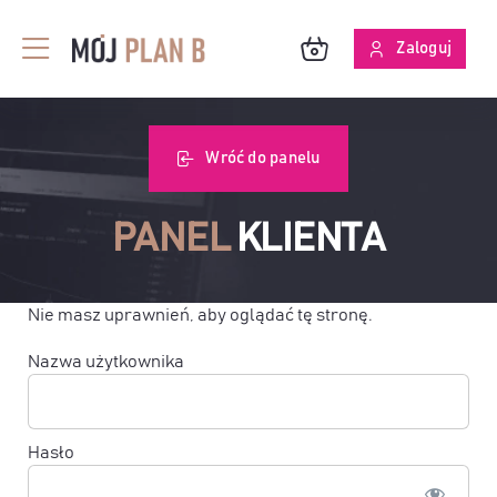
Przejdź
do
Zaloguj
Toggle
zawartości
Navigation
BLOG
Wróć do panelu
O MPB
PANEL
KLIENTA
SKUTECZNOŚĆ ANALIZ
Nie masz uprawnień, aby oglądać tę stronę.
Nazwa użytkownika
Hasło