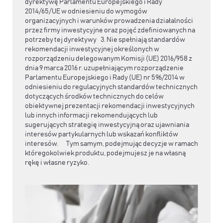
dyrektywę Parlamentu Europejskiego i Rady
2014/65/UE w odniesieniu do wymogów
organizacyjnych i warunków prowadzenia działalności
przez firmy inwestycyjne oraz pojęć zdefiniowanych na
potrzeby tej dyrektywy 3. Nie spełniają standardów
rekomendacji inwestycyjnej określonych w
rozporządzeniu delegowanym Komisji (UE) 2016/958 z
dnia 9 marca 2016 r. uzupełniającym rozporządzenie
Parlamentu Europejskiego i Rady (UE) nr 596/2014 w
odniesieniu do regulacyjnych standardów technicznych
dotyczących środków technicznych do celów
obiektywnej prezentacji rekomendacji inwestycyjnych
lub innych informacji rekomendujących lub
sugerujących strategię inwestycyjną oraz ujawniania
interesów partykularnych lub wskazań konfliktów
interesów. Tym samym, podejmując decyzje w ramach
któregokolwiek produktu, podejmujesz je na własną
rękę i własne ryzyko.