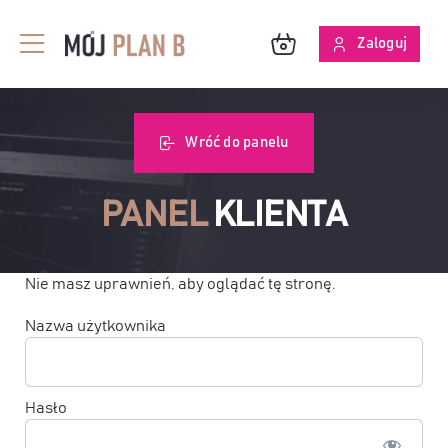
Przejdź
do
Zaloguj
Toggle
zawartości
Navigation
BLOG
Wróć do panelu
O MPB
PANEL
KLIENTA
SKUTECZNOŚĆ ANALIZ
Nie masz uprawnień, aby oglądać tę stronę.
Nazwa użytkownika
Hasło