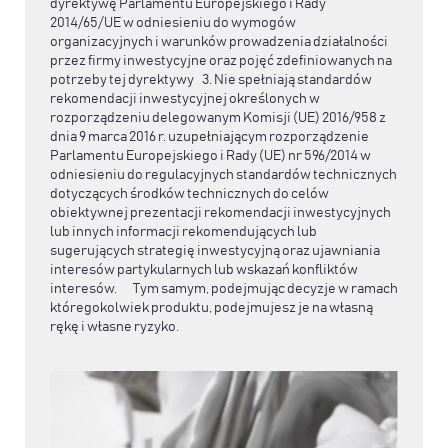
dyrektywę Parlamentu Europejskiego i Rady
2014/65/UE w odniesieniu do wymogów
organizacyjnych i warunków prowadzenia działalności
przez firmy inwestycyjne oraz pojęć zdefiniowanych na
potrzeby tej dyrektywy 3. Nie spełniają standardów
rekomendacji inwestycyjnej określonych w
rozporządzeniu delegowanym Komisji (UE) 2016/958 z
dnia 9 marca 2016 r. uzupełniającym rozporządzenie
Parlamentu Europejskiego i Rady (UE) nr 596/2014 w
odniesieniu do regulacyjnych standardów technicznych
dotyczących środków technicznych do celów
obiektywnej prezentacji rekomendacji inwestycyjnych
lub innych informacji rekomendujących lub
sugerujących strategię inwestycyjną oraz ujawniania
interesów partykularnych lub wskazań konfliktów
interesów. Tym samym, podejmując decyzje w ramach
któregokolwiek produktu, podejmujesz je na własną
rękę i własne ryzyko.