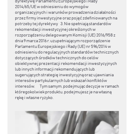
dyrektywę Parlamentu Europejskiego i Rady
2014/65/UE w odniesieniu do wymogów
organizacyjnych i warunków prowadzenia działalności
przez firmy inwestycyjne oraz pojęć zdefiniowanych na
potrzeby tej dyrektywy 3. Nie spełniają standardów
rekomendacji inwestycyjnej określonych w
rozporządzeniu delegowanym Komisji (UE) 2016/958 z
dnia 9 marca 2016 r. uzupełniającym rozporządzenie
Parlamentu Europejskiego i Rady (UE) nr 596/2014 w
odniesieniu do regulacyjnych standardów technicznych
dotyczących środków technicznych do celów
obiektywnej prezentacji rekomendacji inwestycyjnych
lub innych informacji rekomendujących lub
sugerujących strategię inwestycyjną oraz ujawniania
interesów partykularnych lub wskazań konfliktów
interesów. Tym samym, podejmując decyzje w ramach
któregokolwiek produktu, podejmujesz je na własną
rękę i własne ryzyko.