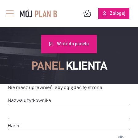
Przejdź
do
Zaloguj
Toggle
zawartości
Navigation
BLOG
Wróć do panelu
O MPB
PANEL
KLIENTA
SKUTECZNOŚĆ ANALIZ
Nie masz uprawnień, aby oglądać tę stronę.
Nazwa użytkownika
Hasło