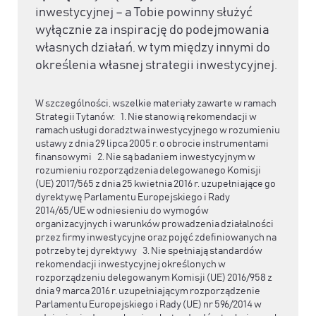
inwestycyjnej – a Tobie powinny służyć
wyłącznie za inspirację do podejmowania
własnych działań, w tym między innymi do
określenia własnej strategii inwestycyjnej.
W szczególności, wszelkie materiały zawarte w ramach
Strategii Tytanów: 1. Nie stanowią rekomendacji w
ramach usługi doradztwa inwestycyjnego w rozumieniu
ustawy z dnia 29 lipca 2005 r. o obrocie instrumentami
finansowymi 2. Nie są badaniem inwestycyjnym w
rozumieniu rozporządzenia delegowanego Komisji
(UE) 2017/565 z dnia 25 kwietnia 2016 r. uzupełniające go
dyrektywę Parlamentu Europejskiego i Rady
2014/65/UE w odniesieniu do wymogów
organizacyjnych i warunków prowadzenia działalności
przez firmy inwestycyjne oraz pojęć zdefiniowanych na
potrzeby tej dyrektywy 3. Nie spełniają standardów
rekomendacji inwestycyjnej określonych w
rozporządzeniu delegowanym Komisji (UE) 2016/958 z
dnia 9 marca 2016 r. uzupełniającym rozporządzenie
Parlamentu Europejskiego i Rady (UE) nr 596/2014 w