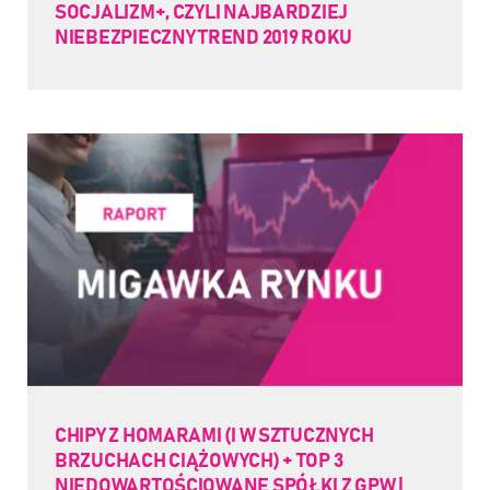
SOCJALIZM+, CZYLI NAJBARDZIEJ
NIEBEZPIECZNY TREND 2019 ROKU
CHIPY Z HOMARAMI (I W SZTUCZNYCH
BRZUCHACH CIĄŻOWYCH) + TOP 3
NIEDOWARTOŚCIOWANE SPÓŁKI Z GPW |