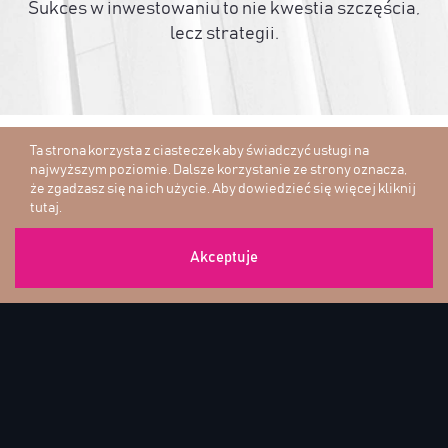
Sukces w inwestowaniu to nie kwestia szczęścia,
lecz strategii.
Ta strona korzysta z ciasteczek aby świadczyć usługi na
najwyższym poziomie. Dalsze korzystanie ze strony oznacza,
że zgadzasz się na ich użycie. Aby dowiedzieć się więcej
kliknij
tutaj
.
Akceptuje
O platformie
|
Blog
0.00
zł
Panel klienta
0.00
zł
Polityka prywatności
Regulamin