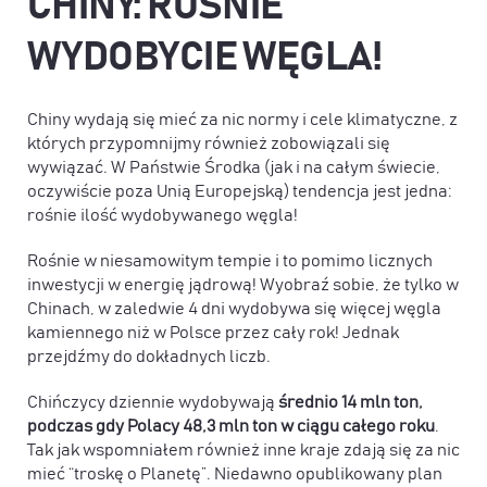
CHINY: ROŚNIE
WYDOBYCIE WĘGLA!
Chiny wydają się mieć za nic normy i cele klimatyczne, z
których przypomnijmy również zobowiązali się
wywiązać. W Państwie Środka (jak i na całym świecie,
oczywiście poza Unią Europejską) tendencja jest jedna:
rośnie ilość wydobywanego węgla!
Rośnie w niesamowitym tempie i to pomimo licznych
inwestycji w energię jądrową! Wyobraź sobie, że tylko w
Chinach, w zaledwie 4 dni wydobywa się więcej węgla
kamiennego niż w Polsce przez cały rok! Jednak
przejdźmy do dokładnych liczb.
Chińczycy dziennie wydobywają
średnio 14 mln ton,
podczas gdy Polacy 48,3 mln ton w ciągu całego roku
.
Tak jak wspomniałem również inne kraje zdają się za nic
mieć “troskę o Planetę”. Niedawno opublikowany plan