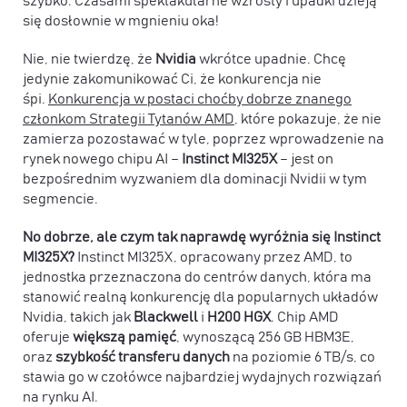
szybko. Czasami spektakularne wzrosty i upadki dzieją
się dosłownie w mgnieniu oka!
Nie, nie twierdzę, że
Nvidia
wkrótce upadnie. Chcę
jedynie zakomunikować Ci, że konkurencja nie
śpi.
Konkurencja w postaci choćby dobrze znanego
członkom Strategii Tytanów AMD
, które pokazuje, że nie
zamierza pozostawać w tyle, poprzez wprowadzenie na
rynek nowego chipu AI –
Instinct MI325X
– jest on
bezpośrednim wyzwaniem dla dominacji Nvidii w tym
segmencie.
No dobrze, ale czym tak naprawdę wyróżnia się Instinct
MI325X?
Instinct MI325X, opracowany przez AMD, to
jednostka przeznaczona do centrów danych, która ma
stanowić realną konkurencję dla popularnych układów
Nvidia, takich jak
Blackwell
i
H200 HGX
. Chip AMD
oferuje
większą pamięć
, wynoszącą 256 GB HBM3E,
oraz
szybkość transferu danych
na poziomie 6 TB/s, co
stawia go w czołówce najbardziej wydajnych rozwiązań
na rynku AI.