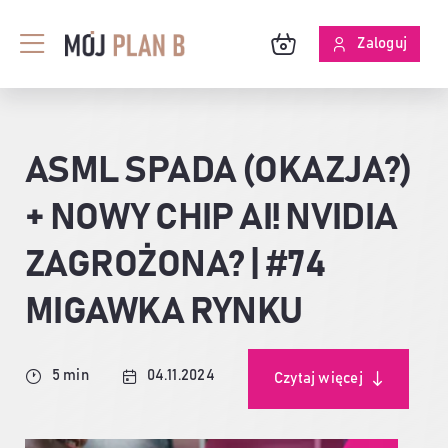
Przejdź
do
Zaloguj
Toggle
zawartości
Navigation
BLOG
ASML SPADA (OKAZJA?)
O MPB
+ NOWY CHIP AI! NVIDIA
SKUTECZNOŚĆ ANALIZ
ZAGROŻONA? | #74
MIGAWKA RYNKU
5 min
04.11.2024
Czytaj więcej