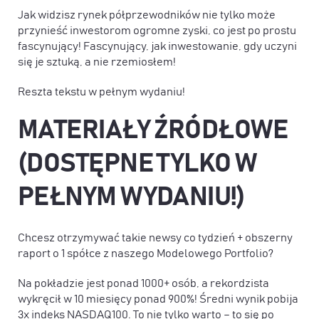
Jak widzisz rynek półprzewodników nie tylko może
przynieść inwestorom ogromne zyski, co jest po prostu
fascynujący! Fascynujący, jak inwestowanie, gdy uczyni
się je sztuką, a nie rzemiosłem!
Reszta tekstu w pełnym wydaniu!
MATERIAŁY ŹRÓDŁOWE
(DOSTĘPNE TYLKO W
PEŁNYM WYDANIU!)
Chcesz otrzymywać takie newsy co tydzień + obszerny
raport o 1 spółce z naszego Modelowego Portfolio?
Na pokładzie jest ponad 1000+ osób, a rekordzista
wykręcił w 10 miesięcy ponad 900%! Średni wynik pobija
3x indeks NASDAQ100. To nie tylko warto – to się po