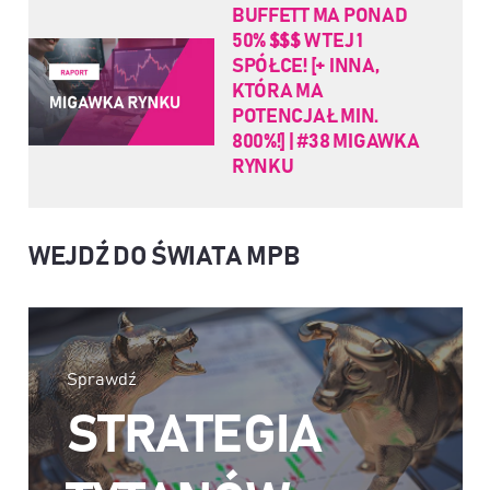
BUFFETT MA PONAD
50% $$$ W TEJ 1
SPÓŁCE! [+ INNA,
KTÓRA MA
POTENCJAŁ MIN.
800%!] | #38 MIGAWKA
RYNKU
WEJDŹ DO ŚWIATA MPB
Sprawdź
STRATEGIA