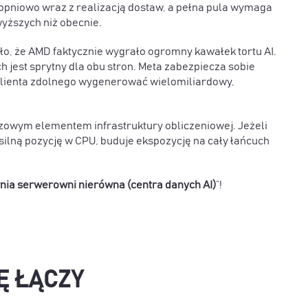
opniowo wraz z realizacją dostaw, a
pełna pula wymaga
yższych niż obecnie
.
zało, że AMD faktycznie wygrało ogromny kawałek tortu AI.
 jest sprytny dla obu stron. Meta zabezpiecza sobie
 klienta zdolnego wygenerować wielomiliardowy,
owym elementem infrastruktury obliczeniowej. Jeżeli
silną pozycję w CPU, buduje ekspozycję na cały łańcuch
ia serwerowni nierówna (centra danych AI)
”!
IĘ ŁĄCZY