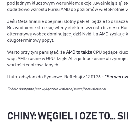
pod jednym kluczowym warunkiem: akcje „uwalniają się” st
dodatkowo wzrostu kursu AMD do poziomów wielokrotnie w
Jeśli Meta finalnie obejmie istotny pakiet, będzie to oznac
Rozwodnienie staje się wtedy efektem wzrostu biznesu. Ruch
alternatywę wobec dominującej dziś Nvidii, a AMD zyskuje
długoterminowy popyt,
Warto przy tym pamiętać, że
AMD to także
CPU będące klucz
więc AMD rośnie w GPU dzięki AI, a jednocześnie utrzymuje 
wartości centrów danych.
I tutaj odsyłam do Rynkowej Refleksji z 12.01.26 r. “
Serwerown
Źródło dostępne jest wyłącznie w płatnej wersji newslettera!
CHINY: WĘGIEL I OZE TO… S