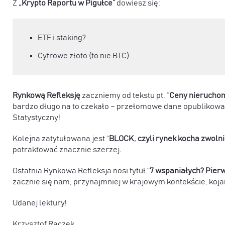
Z
„Krypto Raportu w Pigułce”
dowiesz się:
ETF i staking?
Cyfrowe złoto (to nie BTC)
Rynkową Refleksję
zaczniemy od tekstu pt. “
Ceny nieruchom
bardzo długo na to czekało –
przełomowe dane opublikowan
Statystyczny!
Kolejna zatytułowana jest
“
BLOCK, czyli rynek kocha zwoln
potraktować znacznie szerzej.
Ostatnia Rynkowa Refleksja
nosi tytuł
“
7 wspaniałych? Pierw
zacznie się nam, przynajmniej w krajowym kontekście, koja
Udanej lektury!
Krzysztof Raczek