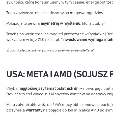
żywności, którą konsumujemy w tym czasie, energii potrzeb
Tego zazwyczaj nie przeliczamy na megawatogodziny…
Pokazuje to pewną
asymetrię w myśleniu
, którą… lubię!
Trochę na wzór tego, co mogłeś przeczytać w Rynkowej Reflek
wszystkim w
tej z 21.07.25 r. pt. “
Inwestowanie wymaga intelig
Źródło dostępne jest wyłącznie w płatnej wersji newslettera!
USA: META I AMD (SOJUSZ
Chyba
najgłośniejszy temat ostatnich dni –
nowa, pięciolet
Devices to coś więcej niż klasyczny kontrakt na dostawy c
Meta zakontraktowała do 6 GW mocy obliczeniowej opartej na
otrzymała
warranty
na objęcie do 160 mln akcji AMD po sym