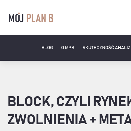
Przejdź
do
zawartości
BLOG
O MPB
SKUTECZNOŚĆ ANALIZ
BLOCK, CZYLI RYNE
ZWOLNIENIA + META