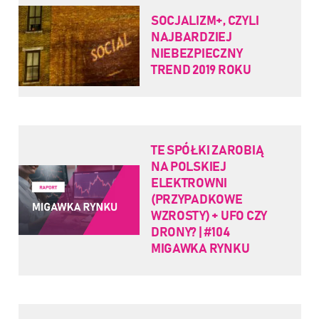
SOCJALIZM+, CZYLI
NAJBARDZIEJ
NIEBEZPIECZNY
TREND 2019 ROKU
TE SPÓŁKI ZAROBIĄ
NA POLSKIEJ
ELEKTROWNI
(PRZYPADKOWE
WZROSTY) + UFO CZY
DRONY? | #104
MIGAWKA RYNKU