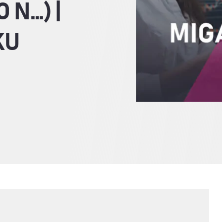
 N…) |
KU