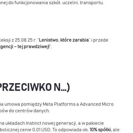
nej do funkcjonowania szkół, uczelni, transportu.
sji z 25.08.25 r. “
Lenistwo, które zarabia
” i przede
encji – tej prawdziwej!
”.
 PRZECIWKO N…)
nia umowa pomiędzy Meta Platforms a Advanced Micro
hipów do centrów danych.
 układach Instinct nowej generacji, a w pakiecie
bolicznej cenie 0,01 USD. To odpowiada ok.
10% spółki,
ale