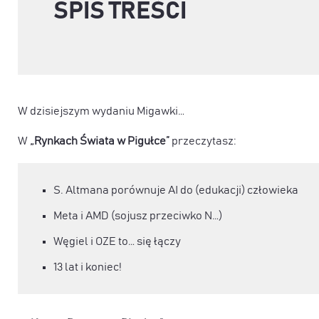
SPIS TREŚCI
W dzisiejszym wydaniu Migawki…
W
„Rynkach Świata w Pigułce”
przeczytasz:
S. Altmana porównuje AI do (edukacji) człowieka
Meta i AMD (sojusz przeciwko N…)
Węgiel i OZE to… się łączy
13 lat i koniec!