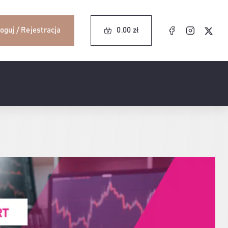
0.00
zł
oguj / Rejestracja
0.00
zł