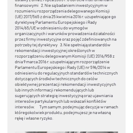
finansowymi 2. Nie są badaniem inwestycyjnym w
rozumieniu rozporządzenia delegowanego Komisji
(UE) 2017/565 z dnia 25 kwietnia 2016 r. uzupełniające go
dyrektywę Parlamentu Europejskiego i Rady
2014/65/UE w odniesieniu do wymogów
organizacyjnych i warunków prowadzenia działalności
przez firmy inwestycyjne oraz pojęć zdefiniowanych na
potrzeby tej dyrektywy 3. Nie spełniają standardów
rekomendacji inwestycyjnej określonych w
rozporządzeniu delegowanym Komisji (UE) 2016/958 z
dnia 9 marca 2016 r. uzupełniającym rozporządzenie
Parlamentu Europejskiego i Rady (UE) nr 596/2014 w
odniesieniu do regulacyjnych standardów technicznych
dotyczących środków technicznych do celów
obiektywnej prezentacji rekomendacji inwestycyjnych
lub innych informacji rekomendujących lub
sugerujących strategię inwestycyjną oraz ujawniania
interesów partykularnych lub wskazań konfliktów
interesów. Tym samym, podejmując decyzje w ramach
któregokolwiek produktu, podejmujesz je na własną
rękę i własne ryzyko.