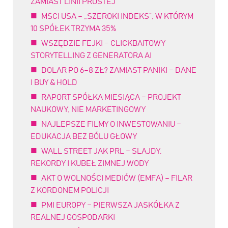
ZAMIAST LINII PROSTEJ
MSCI USA – „SZEROKI INDEKS”, W KTÓRYM
10 SPÓŁEK TRZYMA 35%
WSZĘDZIE FEJKI – CLICKBAITOWY
STORYTELLING Z GENERATORA AI
DOLAR PO 6–8 ZŁ? ZAMIAST PANIKI – DANE
I BUY & HOLD
RAPORT SPÓŁKA MIESIĄCA – PROJEKT
NAUKOWY, NIE MARKETINGOWY
NAJLEPSZE FILMY O INWESTOWANIU –
EDUKACJA BEZ BÓLU GŁOWY
WALL STREET JAK PRL – SLAJDY,
REKORDY I KUBEŁ ZIMNEJ WODY
AKT O WOLNOŚCI MEDIÓW (EMFA) – FILAR
Z KORDONEM POLICJI
PMI EUROPY – PIERWSZA JASKÓŁKA Z
REALNEJ GOSPODARKI