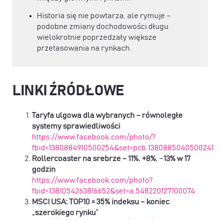
Historia się nie powtarza, ale rymuje –
podobne zmiany dochodowości długu
wielokrotnie poprzedzały większe
przetasowania na rynkach.
LINKI ŹRÓDŁOWE
Taryfa ulgowa dla wybranych – równoległe
systemy sprawiedliwości
https://www.facebook.com/photo/?
fbid=1380884910500254&set=pcb.1380885040500241
Rollercoaster na srebrze – 11%, +8%, −13% w 17
godzin
https://www.facebook.com/photo?
fbid=1381054263816652&set=a.548220127100074
MSCI USA: TOP10 = 35% indeksu – koniec
„szerokiego rynku”