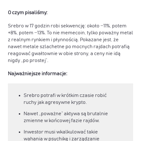
O czym pisaliśmy:
Srebro w 17 godzin robi sekwencję: około −11%, potem
+8%, potem −13%. To nie memecoin, tylko poważny metal
z realnym rynkiem i płynnością. Pokazane jest, że
nawet metale szlachetne po mocnych rajdach potrafią
reagować gwałtownie w obie strony, a ceny nie idą
nigdy „po prostej”.
Najważniejsze informacje:
Srebro potrafi w krótkim czasie robić
ruchy jak agresywne krypto.
Nawet „poważne” aktywa są brutalnie
zmienne w końcowej fazie rajdów.
Inwestor musi wkalkulować takie
wahania w psychikę i zarządzanie