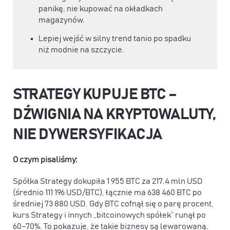
panikę, nie kupować na okładkach
magazynów.
Lepiej wejść w silny trend tanio po spadku
niż modnie na szczycie.
STRATEGY KUPUJE BTC –
DŹWIGNIA NA KRYPTOWALUTY,
NIE DYWERSYFIKACJA
O czym pisaliśmy:
Spółka Strategy dokupiła 1 955 BTC za 217,4 mln USD
(średnio 111 196 USD/BTC), łącznie ma 638 460 BTC po
średniej 73 880 USD. Gdy BTC cofnął się o parę procent,
kurs Strategy i innych „bitcoinowych spółek” runął po
60–70%. To pokazuje, że takie biznesy są lewarowaną,