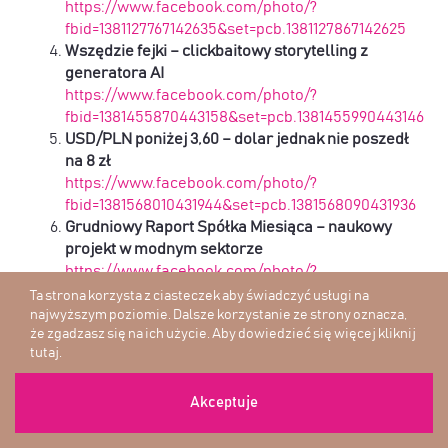
https://www.facebook.com/photo/?
fbid=1381127767142635&set=pcb.1381127867142625
Wszędzie fejki – clickbaitowy storytelling z
generatora AI
https://www.facebook.com/photo/?
fbid=1381455870443158&set=pcb.1381455990443146
USD/PLN poniżej 3,60 – dolar jednak nie poszedł
na 8 zł
https://www.facebook.com/photo/?
fbid=1381568010431944&set=pcb.1381568090431936
Grudniowy Raport Spółka Miesiąca – naukowy
projekt w modnym sektorze
https://www.facebook.com/photo/?
fbid=1381837920404953&set=pcb.1381838000404945
Ta strona korzysta z ciasteczek aby świadczyć usługi na
Najlepsze filmy o inwestowaniu i finansach na
najwyższym poziomie. Dalsze korzystanie ze strony oznacza,
że zgadzasz się na ich użycie. Aby dowiedzieć się więcej
kliknij
święta
tutaj
.
https://www.facebook.com/photo/?
fbid=1382183303703748&set=pcb.1382183430370402
Wiersz o Wall Street – slajdy kontra
Akceptuje
rzeczywistość
https://www.facebook.com/photo/?