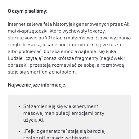
O czym pisaliśmy:
Internet zalewa fala historyjek generowanych przez AI:
matki‑sprzątaczki, które wychowały lekarzy,
staruszkowie po 70 latach małżeństwa, łzawe wyznania
singli. Treści są pisane pod algorytm: mają wzruszać
albo podniecać, bo taka emocja najlepiej się klika.
Ludzie „czytają” coraz krótsze fragmenty (nagłówek +
obrazek), przestają rozmawiać ze sobą, a rozmówcą
staje się smartfon z chatbotem.
Najważniejsze informacje:
SM zamieniają się w eksperyment
masowej manipulacji emocjami przy
użyciu AI.
„Fejki z generatora” stają się bardziej
realne niż prawdziwe historie.