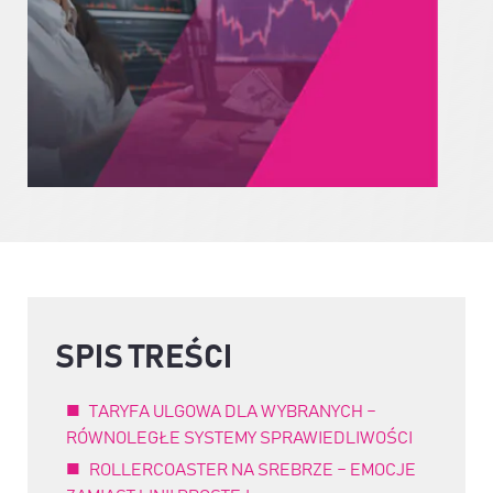
SPIS TREŚCI
TARYFA ULGOWA DLA WYBRANYCH –
RÓWNOLEGŁE SYSTEMY SPRAWIEDLIWOŚCI
ROLLERCOASTER NA SREBRZE – EMOCJE