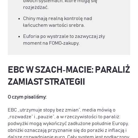
dwóch systemach, które mogą się
rozjeżdżać.
Chiny mają realną kontrolę nad
łańcuchem wartości srebra.
Euforia po wystrzale to zazwyczaj zły
moment na FOMO‑zakupy.
EBC W SZACH‑MACIE: PARALIŻ
ZAMIAST STRATEGII
O czym pisaliśmy:
EBC „utrzymuje stopy bez zmian”, media mówią o
„rozwadze” i „pauzie”, a w rzeczywistości to paraliż:
podwyżki mogą wykończyć zadłużone południe Europy,
obniżki oznaczają przyznanie się do porażki z inflacją i
dalsze rozwadnianie euro. Cały system jest podłączony