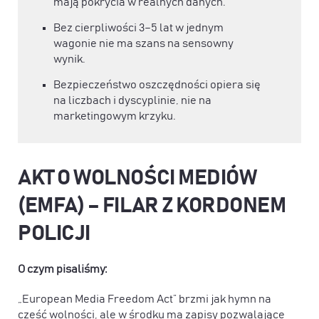
mają pokrycia w realnych danych.
Bez cierpliwości 3–5 lat w jednym
wagonie nie ma szans na sensowny
wynik.
Bezpieczeństwo oszczędności opiera się
na liczbach i dyscyplinie, nie na
marketingowym krzyku.
AKT O WOLNOŚCI MEDIÓW
(EMFA) – FILAR Z KORDONEM
POLICJI
O czym pisaliśmy:
„European Media Freedom Act” brzmi jak hymn na
cześć wolności, ale w środku ma zapisy pozwalające