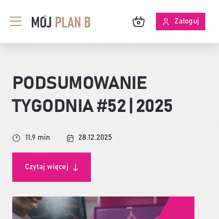
Przejdź
do
Zaloguj
Toggle
zawartości
Navigation
BLOG
PODSUMOWANIE
O MPB
TYGODNIA #52 | 2025
SKUTECZNOŚĆ ANALIZ
11,9 min
28.12.2025
Czytaj więcej