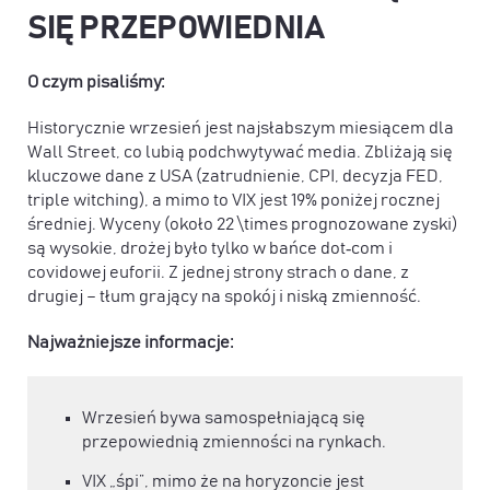
SIĘ PRZEPOWIEDNIA
O czym pisaliśmy:
Historycznie wrzesień jest najsłabszym miesiącem dla
Wall Street, co lubią podchwytywać media. Zbliżają się
kluczowe dane z USA (zatrudnienie, CPI, decyzja FED,
triple witching), a mimo to VIX jest 19% poniżej rocznej
średniej. Wyceny (około 22 \times prognozowane zyski)
są wysokie, drożej było tylko w bańce dot‑com i
covidowej euforii. Z jednej strony strach o dane, z
drugiej – tłum grający na spokój i niską zmienność.
Najważniejsze informacje:
Wrzesień bywa samospełniającą się
przepowiednią zmienności na rynkach.
VIX „śpi”, mimo że na horyzoncie jest