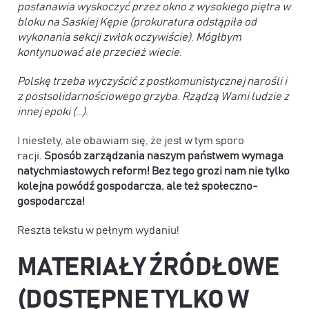
postanawia wyskoczyć przez okno z wysokiego piętra w
bloku na Saskiej Kępie (prokuratura odstąpiła od
wykonania sekcji zwłok oczywiście). Mógłbym
kontynuować ale przecież wiecie.
Polskę trzeba wyczyścić z postkomunistycznej narośli i
z postsolidarnościowego grzyba. Rządzą Wami ludzie z
innej epoki (…).
I niestety, ale obawiam się, że jest w tym sporo
racji.
Sposób zarządzania naszym państwem wymaga
natychmiastowych reform! Bez tego grozi nam nie tylko
kolejna powódź gospodarcza, ale też społeczno-
gospodarcza!
Reszta tekstu w pełnym wydaniu!
MATERIAŁY ŹRÓDŁOWE
(DOSTĘPNE TYLKO W