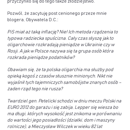
przyczyniło się do tego także złodziejstwo.
Pozwól, że zacytuję post cenionego przeze mnie
blogera, Obywatela D.C.:
PiS miał aż taką inflację? Nie! Ich metoda rządzenia to
typowa radziecka spuścizna. Cały czas słyszę jak to
oligarchowie rozkradają pieniądze w Ukrainie czy w
Rosji. A jak w Polsce nazywa się ta grupa osób która
rozkrada pieniądze podatników?
Obawiam się, że ta polska oligarchia ma służby pod
opieką kogoś z czasów słusznie minionych. Nikt nie
wyjaśnił tych tajemniczych samobójstw znanych osób –
żaden rząd tego nie rusza?
Twardziel gen. Petelicki schodzi w dniu meczu Polski na
EURO 2012 do garażu i się zabija, Lepper się wiesza bo
ma długi, których wysokość jest znikoma w porównaniu
do wartości jego posiadłości (działki, dom i maszyny
rolnicze), a Mieczysław Wilczek w wieku 82 lat