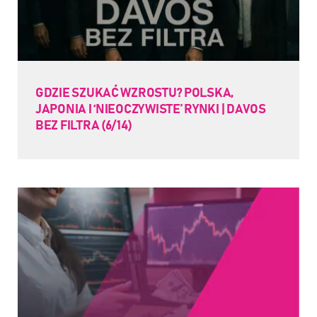
GDZIE SZUKAĆ WZROSTU? POLSKA,
JAPONIA I ‘NIEOCZYWISTE’ RYNKI | DAVOS
BEZ FILTRA (6/14)