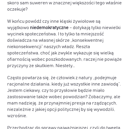
skoro sam suweren w znacznej większości tego właśnie
oczekuje?
W końcu powódź czy inne klęski żywiołowe są
wyjątkowo
niedemokratyczne
– dotykają tylko niewielki
wycinek społeczeństwa. I to tylko ta mniejszość
doświadcza na własnej skórze „konsekwentnej
niekonsekwencji” naszych władz. Reszta
społeczeństwa, choć jak zwykle wykazuje się wielką
ofiarnością wobec poszkodowanych, raczej nie powiąże
przyczyny ze skutkiem. Niestety…
Często powtarza się, że człowiek z natury „podejmuje
racjonalne działania, kiedy już wszystkie inne zawiodą”.
Jestem ciekawy, czy to przysłowie będzie miało
zastosowanie także wobec powodzian? Zobaczymy, ale
mam nadzieję, że przynajmniej presja na rządzących,
niezależnie z jakiej opcji politycznej by się wywodzili,
wzrośnie.
Przechodząc do sprawy najważniejszej, czyli do tweeta