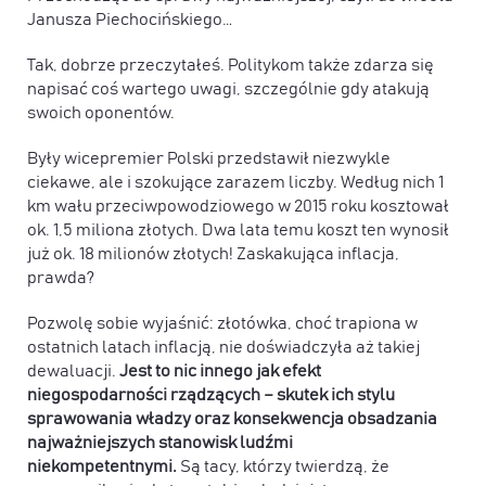
Janusza Piechocińskiego…
Tak, dobrze przeczytałeś. Politykom także zdarza się
napisać coś wartego uwagi, szczególnie gdy atakują
swoich oponentów.
Były wicepremier Polski przedstawił niezwykle
ciekawe, ale i szokujące zarazem liczby. Według nich 1
km wału przeciwpowodziowego w 2015 roku kosztował
ok. 1,5 miliona złotych. Dwa lata temu koszt ten wynosił
już ok. 18 milionów złotych! Zaskakująca inflacja,
prawda?
Pozwolę sobie wyjaśnić: złotówka, choć trapiona w
ostatnich latach inflacją, nie doświadczyła aż takiej
dewaluacji.
Jest to nic innego jak efekt
niegospodarności rządzących – skutek ich stylu
sprawowania władzy oraz konsekwencja obsadzania
najważniejszych stanowisk ludźmi
niekompetentnymi.
Są tacy, którzy twierdzą, że