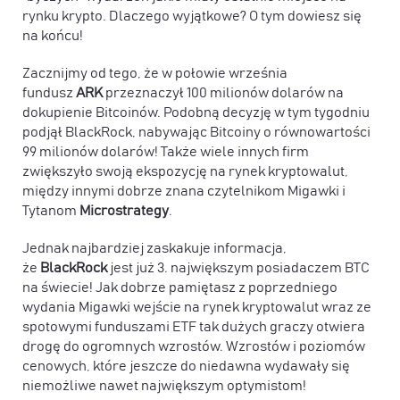
rynku krypto. Dlaczego wyjątkowe? O tym dowiesz się
na końcu!
Zacznijmy od tego, że w połowie września
fundusz
ARK
przeznaczył 100 milionów dolarów na
dokupienie Bitcoinów. Podobną decyzję w tym tygodniu
podjął BlackRock, nabywając Bitcoiny o równowartości
99 milionów dolarów! Także wiele innych firm
zwiększyło swoją ekspozycję na rynek kryptowalut,
między innymi dobrze znana czytelnikom Migawki i
Tytanom
Microstrategy
.
Jednak najbardziej zaskakuje informacja,
że
BlackRock
jest już 3. największym posiadaczem BTC
na świecie! Jak dobrze pamiętasz z poprzedniego
wydania Migawki wejście na rynek kryptowalut wraz ze
spotowymi funduszami ETF tak dużych graczy otwiera
drogę do ogromnych wzrostów. Wzrostów i poziomów
cenowych, które jeszcze do niedawna wydawały się
niemożliwe nawet największym optymistom!