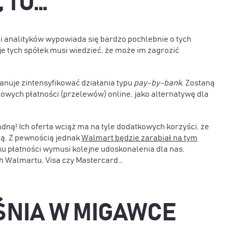
 TO…
 i analityków wypowiada się bardzo pochlebnie o tych
je tych spółek musi wiedzieć, że może im zagrozić
lanuje zintensyfikować działania typu
pay-by-bank
. Zostaną
wych płatności (przelewów) online, jako alternatywę dla
dną! Ich oferta wciąż ma na tyle dodatkowych korzyści, że
rtą. Z pewnością jednak
Walmart będzie zarabiał na tym
ku płatności wymusi kolejne udoskonalenia dla nas,
ch Walmartu, Visa czy Mastercard…
ŚNIA W MIGAWCE