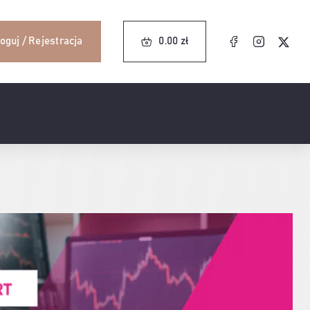
0.00
zł
oguj / Rejestracja
0.00
zł