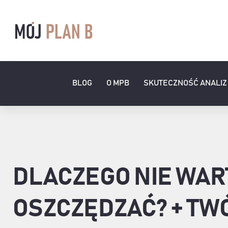
Przejdź
do
zawartości
BLOG
O MPB
SKUTECZNOŚĆ ANALIZ
DLACZEGO NIE WAR
OSZCZĘDZAĆ? + TW