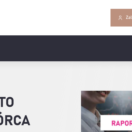
Zal
TO
ÓRCA