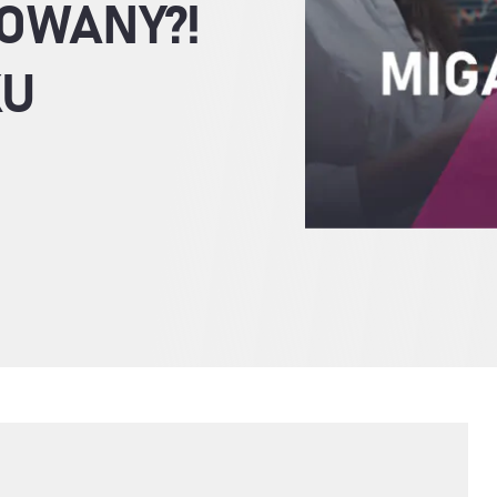
OWANY?!
KU