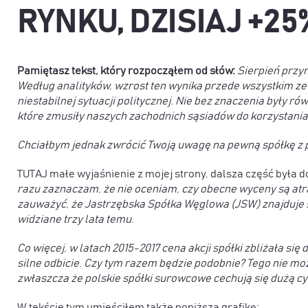
RYNKU, DZISIAJ +25
Pamiętasz tekst, który rozpocząłem od słów:
Sierpień przy
Według analityków, wzrost ten wynika przede wszystkim z
niestabilnej sytuacji politycznej. Nie bez znaczenia były r
które zmusiły naszych zachodnich sąsiadów do korzystania 
Chciałbym jednak zwrócić Twoją uwagę na pewną spółkę z po
TUTAJ małe wyjaśnienie z mojej strony, dalsza część była 
razu zaznaczam, że nie oceniam, czy obecne wyceny są atra
zauważyć, że Jastrzębska Spółka Węglowa (JSW) znajduje s
widziane trzy lata temu.
Co więcej, w latach 2015-2017 cena akcji spółki zbliżała 
silne odbicie. Czy tym razem będzie podobnie? Tego nie moż
zwłaszcza że polskie spółki surowcowe cechują się dużą cy
W tekście tym umieściłem także poniższą grafikę: