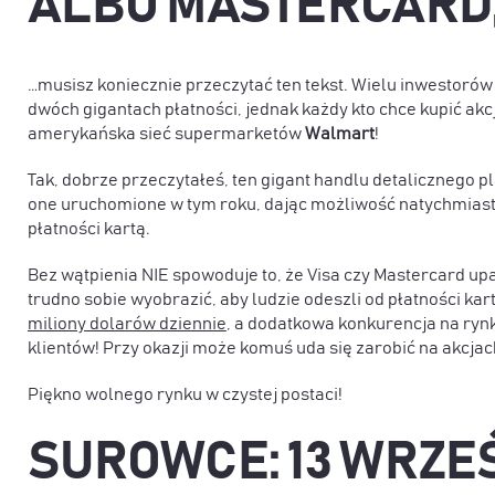
ALBO MASTERCARD,
…musisz koniecznie przeczytać ten tekst. Wielu inwestorów
dwóch gigantach płatności, jednak każdy kto chce kupić akc
amerykańska sieć supermarketów
Walmart
!
Tak, dobrze przeczytałeś, ten gigant handlu detalicznego p
one uruchomione w tym roku, dając możliwość natychmiasto
płatności kartą.
Bez wątpienia NIE spowoduje to, że Visa czy Mastercard upa
trudno sobie wyobrazić, aby ludzie odeszli od płatności ka
miliony dolarów dziennie
, a dodatkowa konkurencja na ryn
klientów! Przy okazji może komuś uda się zarobić na akcja
Piękno wolnego rynku w czystej postaci!
SUROWCE: 13 WRZE