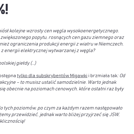
%!
niósł kolejne wzrosty cen węgla wysokoenergetycznego.
e zwiększonego popytu, rosnących cen gazu ziemnego oraz
ównież ograniczenia produkcji energii z wiatru w Niemczech,
z energii elektrycznej wytwarzanej z węgla?
lskiej giełdy (…)
dostępna
tylko dla subskrybentów Migawki
i brzmiała tak
: Od
kcyjne – to musisz ustalić samodzielnie. Warto jednak
ię obecnie na poziomach cenowych, które ostatni raz były
się do tych poziomów, po czym za każdym razem następowało
emy przewidzieć, jednak warto bliżej przyjrzeć się JSW,
klicznością!