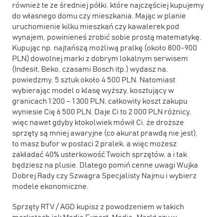
również te ze średniej półki, które najczęściej kupujemy
do własnego domu czy mieszkania. Mając w planie
uruchomienie kilku mieszkań czy kawalerek pod
wynajem, powinieneś zrobić sobie prostą matematykę.
Kupując np. najtańszą możliwą pralkę (około 800-900
PLN) dowolnej marki z dobrym lokalnym serwisem
(Indesit, Beko, czasami Bosch itp.) wydasz na,
powiedzmy, 5 sztuk około 4 500 PLN. Natomiast
wybierając model o klasę wyższy, kosztujący w
granicach 1 200 – 1 300 PLN, całkowity koszt zakupu
wyniesie Cię 6 500 PLN. Daje Ci to 2 000 PLN różnicy,
więc nawet gdyby ktokolwiek mówił Ci, że droższe
sprzęty są mniej awaryjne (co akurat prawdą nie jest),
to masz bufor w postaci 2 pralek, a więc możesz
zakładać 40% usterkowość Twoich sprzętów, a i tak
będziesz na plusie. Dlatego pomiń cenne uwagi Wujka
Dobrej Rady czy Szwagra Specjalisty Najmu i wybierz
modele ekonomiczne.
Sprzęty RTV / AGD kupisz z powodzeniem w takich