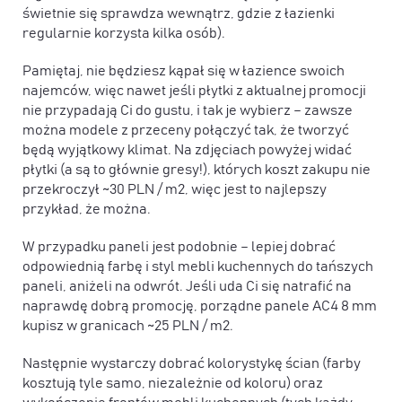
świetnie się sprawdza wewnątrz, gdzie z łazienki
regularnie korzysta kilka osób).
Pamiętaj, nie będziesz kąpał się w łazience swoich
najemców, więc nawet jeśli płytki z aktualnej promocji
nie przypadają Ci do gustu, i tak je wybierz – zawsze
można modele z przeceny połączyć tak, że tworzyć
będą wyjątkowy klimat. Na zdjęciach powyżej widać
płytki (a są to głównie gresy!), których koszt zakupu nie
przekroczył ~30 PLN / m2, więc jest to najlepszy
przykład, że można.
W przypadku paneli jest podobnie – lepiej dobrać
odpowiednią farbę i styl mebli kuchennych do tańszych
paneli, aniżeli na odwrót. Jeśli uda Ci się natrafić na
naprawdę dobrą promocję, porządne panele AC4 8 mm
kupisz w granicach ~25 PLN / m2.
Następnie wystarczy dobrać kolorystykę ścian (farby
kosztują tyle samo, niezależnie od koloru) oraz