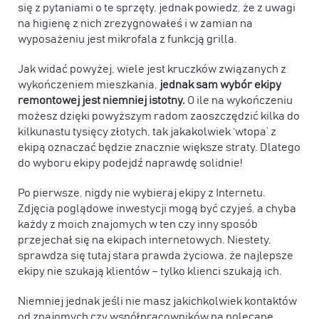
się z pytaniami o te sprzęty, jednak powiedz, że z uwagi
na higienę z nich zrezygnowałeś i w zamian na
wyposażeniu jest mikrofala z funkcją grilla.
Jak widać powyżej, wiele jest kruczków związanych z
wykończeniem mieszkania,
jednak sam wybór ekipy
remontowej jest niemniej istotny.
O ile na wykończeniu
możesz dzięki powyższym radom zaoszczędzić kilka do
kilkunastu tysięcy złotych, tak jakakolwiek ‘wtopa’ z
ekipą oznaczać będzie znacznie większe straty. Dlatego
do wyboru ekipy podejdź naprawdę solidnie!
Po pierwsze, nigdy nie wybieraj ekipy z Internetu.
Zdjęcia poglądowe inwestycji mogą być czyjeś, a chyba
każdy z moich znajomych w ten czy inny sposób
przejechał się na ekipach internetowych. Niestety,
sprawdza się tutaj stara prawda życiowa, że najlepsze
ekipy nie szukają klientów – tylko klienci szukają ich.
Niemniej jednak jeśli nie masz jakichkolwiek kontaktów
od znajomych czy współpracowników na polecane