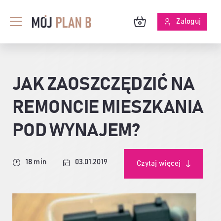
Przejdź
do
Zaloguj
Toggle
zawartości
Navigation
BLOG
JAK ZAOSZCZĘDZIĆ NA
O MPB
REMONCIE MIESZKANIA
SKUTECZNOŚĆ ANALIZ
POD WYNAJEM?
18 min
03.01.2019
Czytaj więcej