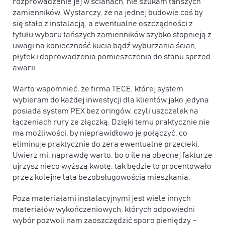
rozprowadzenie jej w ścianach, nie szukam tańszych
zamienników. Wystarczy, że na jednej budowie coś by
się stało z instalacją, a ewentualne oszczędności z
tytułu wyboru tańszych zamienników szybko stopnieją z
uwagi na konieczność kucia bądź wyburzania ścian,
płytek i doprowadzenia pomieszczenia do stanu sprzed
awarii.
Warto wspomnieć, że firma TECE, której system
wybieram do każdej inwestycji dla klientów jako jedyna
posiada system PEX bez oringów, czyli uszczelek na
łączeniach rury ze złączką. Dzięki temu praktycznie nie
ma możliwości, by nieprawidłowo je połączyć, co
eliminuje praktycznie do zera ewentualne przecieki.
Uwierz mi, naprawdę warto, bo o ile na obecnej fakturze
ujrzysz nieco wyższą kwotę, tak będzie to procentowało
przez kolejne lata bezobsługowością mieszkania.
Poza materiałami instalacyjnymi jest wiele innych
materiałów wykończeniowych, których odpowiedni
wybór pozwoli nam zaoszczędzić sporo pieniędzy –