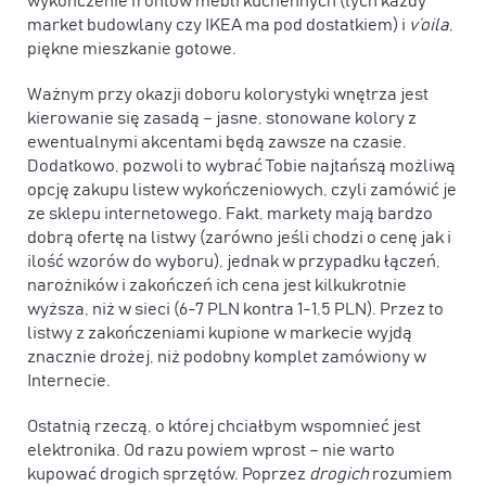
wykończenie frontów mebli kuchennych (tych każdy
market budowlany czy IKEA ma pod dostatkiem) i
v’oila
,
piękne mieszkanie gotowe.
Ważnym przy okazji doboru kolorystyki wnętrza jest
kierowanie się zasadą – jasne, stonowane kolory z
ewentualnymi akcentami będą zawsze na czasie.
Dodatkowo, pozwoli to wybrać Tobie najtańszą możliwą
opcję zakupu listew wykończeniowych, czyli zamówić je
ze sklepu internetowego. Fakt, markety mają bardzo
dobrą ofertę na listwy (zarówno jeśli chodzi o cenę jak i
ilość wzorów do wyboru), jednak w przypadku łączeń,
narożników i zakończeń ich cena jest kilkukrotnie
wyższa, niż w sieci (6-7 PLN kontra 1-1,5 PLN). Przez to
listwy z zakończeniami kupione w markecie wyjdą
znacznie drożej, niż podobny komplet zamówiony w
Internecie.
Ostatnią rzeczą, o której chciałbym wspomnieć jest
elektronika. Od razu powiem wprost – nie warto
kupować drogich sprzętów. Poprzez
drogich
rozumiem