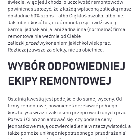
świecie, więc jeśli chodzi o uczciwość remontowców
powinieneś założyć, że z każdą wpłaconą zaliczką masz
dokładnie 50% szans – albo Cię ktoś oszuka, albo nie.
Jak lubisz kusić los, rzuć monetą i sprawdź swoją
karmę, jednak ani ja, ani żadna inna (normalna) firma
remontowa nie weźmie od Ciebie
zaliczki
przed
wykonaniem jakichkolwiek prac.
Rozliczaj zawsze za efekty, nie za obietnice.
WYBÓR ODPOWIEDNIEJ
EKIPY REMONTOWEJ
Ostatnią kwestią jest podejście do samej wyceny. Od
firmy remontowej powinieneś oczekiwać pełnego
kosztorysu wraz z zakresem przeprowadzonych prac.
Pozwoli Ci on zorientować się, czy podane ceny
jednostkowe mają odzwierciedlenie w rzeczywistości, a
także pomoże uniknąć niepotrzebnego ‘przedrażania’