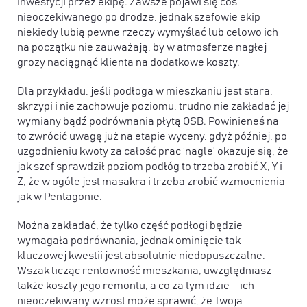
inwestycji przez ekipę. Zawsze pojawi się coś
nieoczekiwanego po drodze, jednak szefowie ekip
niekiedy lubią pewne rzeczy wymyślać lub celowo ich
na początku nie zauważają, by w atmosferze nagłej
grozy naciągnąć klienta na dodatkowe koszty.
Dla przykładu, jeśli podłoga w mieszkaniu jest stara,
skrzypi i nie zachowuje poziomu, trudno nie zakładać jej
wymiany bądź podrównania płytą OSB. Powinieneś na
to zwrócić uwagę już na etapie wyceny, gdyż później, po
uzgodnieniu kwoty za całość prac ‘nagle’ okazuje się, że
jak szef sprawdził poziom podłóg to trzeba zrobić X, Y i
Z, że w ogóle jest masakra i trzeba zrobić wzmocnienia
jak w Pentagonie.
Można zakładać, że tylko część podłogi będzie
wymagała podrównania, jednak ominięcie tak
kluczowej kwestii jest absolutnie niedopuszczalne.
Wszak licząc rentowność mieszkania, uwzględniasz
także koszty jego remontu, a co za tym idzie – ich
nieoczekiwany wzrost może sprawić, że Twoja