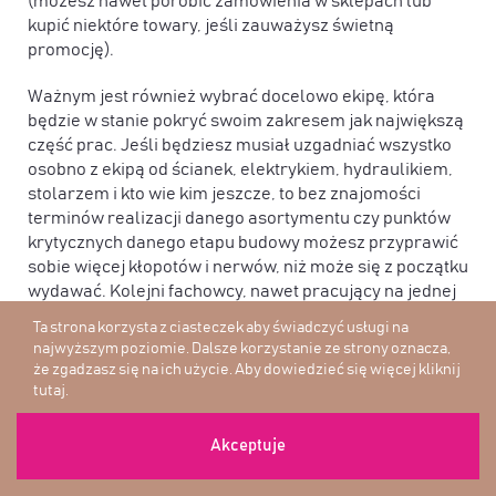
(możesz nawet porobić zamówienia w sklepach lub
kupić niektóre towary, jeśli zauważysz świetną
promocję).
Ważnym jest również wybrać docelowo ekipę, która
będzie w stanie pokryć swoim zakresem jak największą
część prac. Jeśli będziesz musiał uzgadniać wszystko
osobno z ekipą od ścianek, elektrykiem, hydraulikiem,
stolarzem i kto wie kim jeszcze, to bez znajomości
terminów realizacji danego asortymentu czy punktów
krytycznych danego etapu budowy możesz przyprawić
sobie więcej kłopotów i nerwów, niż może się z początku
wydawać. Kolejni fachowcy, nawet pracujący na jednej
budowie, lubią zganiać winę na innych – i o ile w
Ta strona korzysta z ciasteczek aby świadczyć usługi na
pewnym stopniu jest to normalne, bo praca na budowie
najwyższym poziomie. Dalsze korzystanie ze strony oznacza,
to tylko praca, tak jeśli nie będziesz potrafił szybko tego
że zgadzasz się na ich użycie. Aby dowiedzieć się więcej
kliknij
przystopować, Twój remont zamieni się w małe
tutaj
.
piekiełko, gdzie wszystko będzie zaczęte, a nic nie
będzie skończone.
Akceptuje
Nie piszę Ci tego wszystkiego z pozycji teoretyka, ale