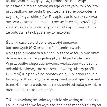
lekkiej zabudowy (płyt GK) i jednocześnie Twoje
mieszkanie ma założoną księgę wieczystą, to w 99,99%
przypadków nie będą Ci potrzebne żadne pozwolenia
czy projekty architektów. Przepierzenie (a tak nazywa
się tworzenie ścian lekkich)
nie wpisuje się w definicję
ustawowego remontu czy przebudowy
, pomimo tego,
że potocznie tak będziemy to nazywać.
Ścianki działowe stawia się z płyt gipsowo-
kartonowych (GK) oraz profili aluminiowych.
Najczęściej wybiera się profil o szerokości 75 mm oraz
dokręca się do niego jedną płytę GK po każdej ze stron.
W przypadku chęci zachowania większego wyciszenia
ścianki działowej, można zastosować grubszy profil
(100 mm) lub podwójne opłytowanie, lub jedno i drugie
(w przypadku ściany działowej między pokojami nie jest
to niezbędne, ale oddzielenie łazienki od pokoju w takim
standardzie to konieczność).
Tak postawioną ściankę wypełnia się wełną mineralną –
i o ile jej właściwości wyciszające dość mocno zależą od