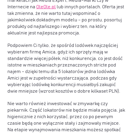
marketach jak Media Expert, Media-Markt czy w
Internecie na
OleOle.pl
lub innych portalach. Oferta jest
tak zmienna, że nie warto tutaj wspominać o
jakimkolwiek dokładnym modelu – po prostu, posortuj
produkty od najtańszego i wybierz ten, na który
aktualnie jest najlepsza promocja.
Podpowiem Ci tylko, że spośród lodówek najczęściej
wybieram firmę Amica, gdyż ich sprzęty mają w
standardzie więcej półek, niż konkurencja, co jest dość
istotne w mieszkaniach przeznaczonych stricte pod
najem – dzięki temu dla 5 lokatorów jedna lodówka
Amici jest w zupełności wystarczająca, podczas gdy
wybierając lodówkę konkurencji musiałbyś zakupić
dwie mniejsze (wzrost kosztów o dobre kilkaset PLN).
Nie warto również inwestować w zmywarkę czy
piekarnik. Część lokatorów nie będzie miała pojęcia, jak
higienicznie z nich korzystać, przez co po pewnym
czasie będą one wyłącznie stały i zajmowały miejsce.
Na etapie wynajmowania mieszkania możesz spotkać