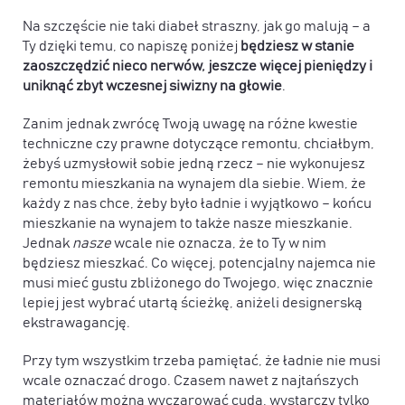
Na szczęście nie taki diabeł straszny, jak go malują – a
Ty dzięki temu, co napiszę poniżej
będziesz w stanie
zaoszczędzić nieco nerwów, jeszcze więcej pieniędzy i
uniknąć zbyt wczesnej siwizny na głowie
.
Zanim jednak zwrócę Twoją uwagę na różne kwestie
techniczne czy prawne dotyczące remontu, chciałbym,
żebyś uzmysłowił sobie jedną rzecz – nie wykonujesz
remontu mieszkania na wynajem dla siebie. Wiem, że
każdy z nas chce, żeby było ładnie i wyjątkowo – końcu
mieszkanie na wynajem to także nasze mieszkanie.
Jednak
nasze
wcale nie oznacza, że to Ty w nim
będziesz mieszkać. Co więcej, potencjalny najemca nie
musi mieć gustu zbliżonego do Twojego, więc znacznie
lepiej jest wybrać utartą ścieżkę, aniżeli designerską
ekstrawagancję.
Przy tym wszystkim trzeba pamiętać, że ładnie nie musi
wcale oznaczać drogo. Czasem nawet z najtańszych
materiałów można wyczarować cuda, wystarczy tylko