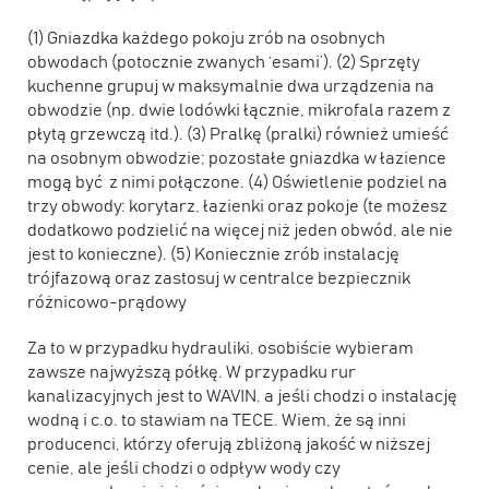
(1) Gniazdka każdego pokoju zrób na osobnych
obwodach (potocznie zwanych ‘esami’). (2) Sprzęty
kuchenne grupuj w maksymalnie dwa urządzenia na
obwodzie (np. dwie lodówki łącznie, mikrofala razem z
płytą grzewczą itd.). (3) Pralkę (pralki) również umieść
na osobnym obwodzie; pozostałe gniazdka w łazience
mogą być z nimi połączone. (4) Oświetlenie podziel na
trzy obwody: korytarz, łazienki oraz pokoje (te możesz
dodatkowo podzielić na więcej niż jeden obwód, ale nie
jest to konieczne). (5) Koniecznie zrób instalację
trójfazową oraz zastosuj w centralce bezpiecznik
różnicowo-prądowy
Za to w przypadku hydrauliki, osobiście wybieram
zawsze najwyższą półkę. W przypadku rur
kanalizacyjnych jest to WAVIN, a jeśli chodzi o instalację
wodną i c.o. to stawiam na TECE. Wiem, że są inni
producenci, którzy oferują zbliżoną jakość w niższej
cenie, ale jeśli chodzi o odpływ wody czy