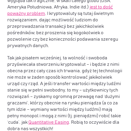
wygląda tak tragicznie, w skali całego globu (USA,
Ameryka Południowa, Afryka, Indie itd.)
jest to dość
poważny problem
. I kryptowaluty są tutaj świetnym
rozwiązaniem, dając możliwość ludziom do
przeprowadzania transakcji bez jakichkolwiek
pośredników, bez proszenia się kogokolwiek o
pozwolenie czy bez konieczności podawania szeregu
prywatnych danych.
Tak jak pisałem wcześniej, ta wolność i swoboda
przyświecała stworzeniu kryptowalut – i będzie z nimi
obecna przez cały czas ich trwania, gdyż tej technologii
nie może w żaden sposób kontrolować jakikolwiek
urząd czy rząd. A jeśli transfer wartości między ludźmi
stanie się w pełni swobodny, to my – użytkownicy tych
rozwiązań – zyskamy ogromną przewagę nad ‘dużymi
graczami’, którzy obecnie na rynku pieniądza (a co za
tym idzie – wymiany wartości między ludźmi) mają
pełny monopol i mogą z nimi (tj. pieniędzmi) robić takie
‘cuda’, jak
Quantitative Easing
. Robią to oczywiście dla
dobra nas wszystkich!