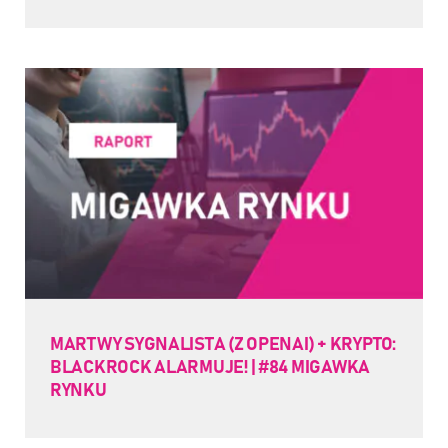
MARTWY SYGNALISTA (Z OPENAI) + KRYPTO:
BLACKROCK ALARMUJE! | #84 MIGAWKA
RYNKU