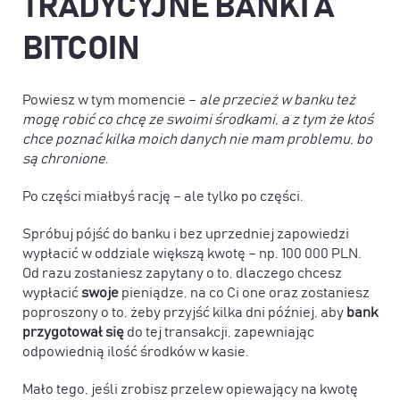
TRADYCYJNE BANKI A
BITCOIN
Powiesz w tym momencie –
ale przecież w banku też
mogę robić co chcę ze swoimi środkami, a z tym że ktoś
chce poznać kilka moich danych nie mam problemu, bo
są chronione
.
Po części miałbyś rację – ale tylko po części.
Spróbuj pójść do banku i bez uprzedniej zapowiedzi
wypłacić w oddziale większą kwotę – np. 100 000 PLN.
Od razu zostaniesz zapytany o to, dlaczego chcesz
wypłacić
swoje
pieniądze, na co Ci one oraz zostaniesz
poproszony o to, żeby przyjść kilka dni później, aby
bank
przygotował się
do tej transakcji, zapewniając
odpowiednią ilość środków w kasie.
Mało tego, jeśli zrobisz przelew opiewający na kwotę