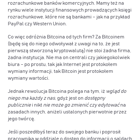
rozrachunkowe banków komercyjnych. Mamy też na
rynku wiele instytucji finansowych prowadzących księgi
rozrachunkowe, które nie są bankami – jak na przykład
PayPal czy Western Union.
Co więc odróżnia Bitcoina od tych firm? Za Bitcoinem
(będę się do niego odwoływał z uwagi na to, że jest
pierwszą stworzoną kryptowalutą) nie stoi żadna firma,
żadna instytucja. Nie ma on centrali czy jakiegokolwiek
biura – po prostu, tak jak Internet jest protokołem
wymiany informacji, tak Bitcoin jest protokołem
wymiany wartości.
Jednak rewolucja Bitcoina polega na tym, iż
wgląd do
niego ma każdy z nas
, gdyż jest on
dostępny
publicznie
i nikt
nie może go zmienić czy edytować
na
zasadach innych, aniżeli ustalonych pierwotnie przez
jego twórcę.
Jeśli poszedłbyś teraz do swojego banku i poprosił
pracownika w oddziale o dostęp do informacji o saldach