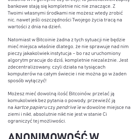
bankowe stają się kompletnie nic nie znaczące. Z
Twoimi własnymi środkami nie możesz wtedy zrobić
nic, nawet jeśli oszczędności Twojego życia tracą na
wartości z dnia na dzień.
Natomiast w Bitcoinie żadna z tych sytuacji nie będzie
mieć miejsca właśnie dlatego, że nie sprawuje nad nim
pieczy jakakolwiek instytucja – bo raz uruchomiony
algorytm pracuje do dziś, kompletnie niezależnie. Jest
zdecentralizowany, czyli działa na tysiącach
komputerów na całym świecie i nie można go w żaden
sposób wyłączyć!
Możesz mieć dowolną ilość Bitcoinów, przelać ją
komukolwiek bez pytania o powody, przewieźć ją
na
kartce papieru
czy
pendrive’ie
w dowolne miejsce na
ziemi i nikt, absolutnie nikt nie jest w stanie Ci
ograniczyć tej możliwości.
ANONIMOWOŚĆ W