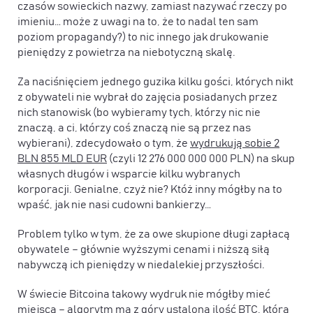
czasów sowieckich nazwy, zamiast nazywać rzeczy po
imieniu… może z uwagi na to, że to nadal ten sam
poziom propagandy?) to nic innego jak drukowanie
pieniędzy z powietrza na niebotyczną skalę.
Za naciśnięciem jednego guzika kilku gości, których nikt
z obywateli nie wybrał do zajęcia posiadanych przez
nich stanowisk (bo wybieramy tych, którzy nic nie
znaczą, a ci, którzy coś znaczą nie są przez nas
wybierani), zdecydowało o tym, że
wydrukują sobie 2
BLN 855 MLD EUR
(czyli 12 276 000 000 000 PLN) na skup
własnych długów i wsparcie kilku wybranych
korporacji. Genialne, czyż nie? Któż inny mógłby na to
wpaść, jak nie nasi cudowni bankierzy…
Problem tylko w tym, że za owe skupione długi zapłacą
obywatele – głównie wyższymi cenami i niższą siłą
nabywczą ich pieniędzy w niedalekiej przyszłości.
W świecie Bitcoina takowy wydruk nie mógłby mieć
miejsca – algorytm ma z góry ustaloną ilość BTC, która