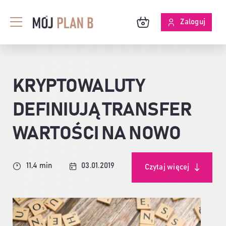
Przejdź
do
Zaloguj
Toggle
zawartości
Navigation
BLOG
KRYPTOWALUTY
O MPB
DEFINIUJĄ TRANSFER
SKUTECZNOŚĆ ANALIZ
WARTOŚCI NA NOWO
11,4 min
03.01.2019
Czytaj więcej