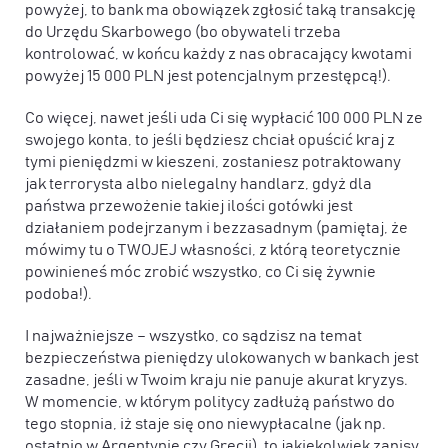
powyżej, to bank ma obowiązek zgłosić taką transakcję
do Urzędu Skarbowego (bo obywateli trzeba
kontrolować, w końcu każdy z nas obracający kwotami
powyżej 15 000 PLN jest potencjalnym przestępcą!).
Co więcej, nawet jeśli uda Ci się wypłacić 100 000 PLN ze
swojego konta, to jeśli będziesz chciał opuścić kraj z
tymi pieniędzmi w kieszeni, zostaniesz potraktowany
jak terrorysta albo nielegalny handlarz, gdyż dla
państwa przewożenie takiej ilości gotówki jest
działaniem podejrzanym i bezzasadnym (pamiętaj, że
mówimy tu o TWOJEJ własności, z którą teoretycznie
powinieneś móc zrobić wszystko, co Ci się żywnie
podoba!).
I najważniejsze – wszystko, co sądzisz na temat
bezpieczeństwa pieniędzy ulokowanych w bankach jest
zasadne, jeśli w Twoim kraju nie panuje akurat kryzys.
W momencie, w którym politycy zadłużą państwo do
tego stopnia, iż staje się ono niewypłacalne (jak np.
ostatnio w Argentynie czy Grecji), to jakiekolwiek zapisy