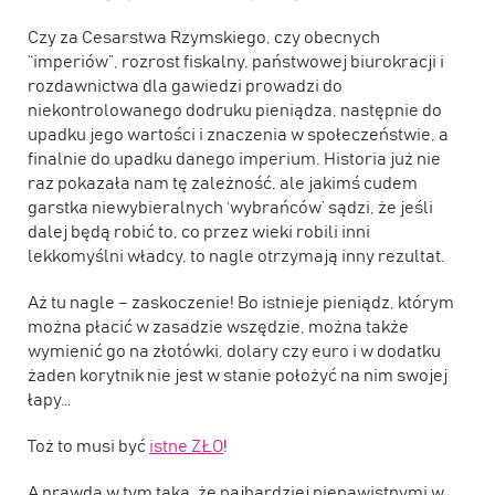
Czy za Cesarstwa Rzymskiego, czy obecnych
“imperiów”, rozrost fiskalny, państwowej biurokracji i
rozdawnictwa dla gawiedzi prowadzi do
niekontrolowanego dodruku pieniądza, następnie do
upadku jego wartości i znaczenia w społeczeństwie, a
finalnie do upadku danego imperium. Historia już nie
raz pokazała nam tę zależność, ale jakimś cudem
garstka niewybieralnych ‘wybrańców’ sądzi, że jeśli
dalej będą robić to, co przez wieki robili inni
lekkomyślni władcy, to nagle otrzymają inny rezultat.
Aż tu nagle – zaskoczenie! Bo istnieje pieniądz, którym
można płacić w zasadzie wszędzie, można także
wymienić go na złotówki, dolary czy euro i w dodatku
żaden korytnik nie jest w stanie położyć na nim swojej
łapy…
Toż to musi być
istne ZŁO
!
A prawda w tym taka, że najbardziej nienawistnymi w