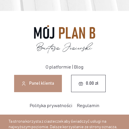
O platformie
|
Blog
0.00
zł
Panel klienta
0.00
zł
Polityka prywatności
Regulamin
Ta strona korzysta z ciasteczek aby świadczyć usługi na
najwyższym poziomie. Dalsze korzystanie ze strony oznacza,