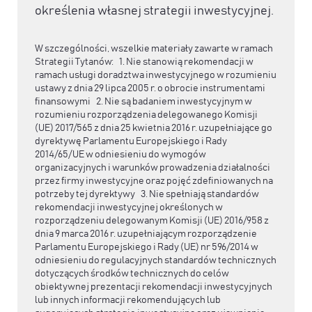
określenia własnej strategii inwestycyjnej.
W szczególności, wszelkie materiały zawarte w ramach
Strategii Tytanów: 1. Nie stanowią rekomendacji w
ramach usługi doradztwa inwestycyjnego w rozumieniu
ustawy z dnia 29 lipca 2005 r. o obrocie instrumentami
finansowymi 2. Nie są badaniem inwestycyjnym w
rozumieniu rozporządzenia delegowanego Komisji
(UE) 2017/565 z dnia 25 kwietnia 2016 r. uzupełniające go
dyrektywę Parlamentu Europejskiego i Rady
2014/65/UE w odniesieniu do wymogów
organizacyjnych i warunków prowadzenia działalności
przez firmy inwestycyjne oraz pojęć zdefiniowanych na
potrzeby tej dyrektywy 3. Nie spełniają standardów
rekomendacji inwestycyjnej określonych w
rozporządzeniu delegowanym Komisji (UE) 2016/958 z
dnia 9 marca 2016 r. uzupełniającym rozporządzenie
Parlamentu Europejskiego i Rady (UE) nr 596/2014 w
odniesieniu do regulacyjnych standardów technicznych
dotyczących środków technicznych do celów
obiektywnej prezentacji rekomendacji inwestycyjnych
lub innych informacji rekomendujących lub