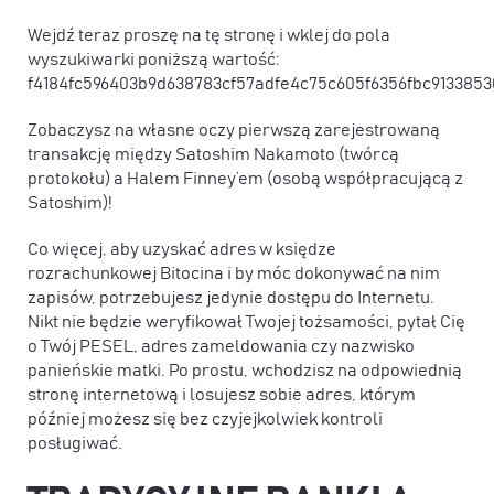
Wejdź teraz proszę na tę stronę i wklej do pola
wyszukiwarki poniższą wartość:
f4184fc596403b9d638783cf57adfe4c75c605f6356fbc9133853
Zobaczysz na własne oczy pierwszą zarejestrowaną
transakcję między Satoshim Nakamoto (twórcą
protokołu) a Halem Finney’em (osobą współpracującą z
Satoshim)!
Co więcej, aby uzyskać adres w księdze
rozrachunkowej Bitocina i by móc dokonywać na nim
zapisów, potrzebujesz jedynie dostępu do Internetu.
Nikt nie będzie weryfikował Twojej tożsamości, pytał Cię
o Twój PESEL, adres zameldowania czy nazwisko
panieńskie matki. Po prostu, wchodzisz na odpowiednią
stronę internetową i losujesz sobie adres, którym
później możesz się bez czyjejkolwiek kontroli
posługiwać.