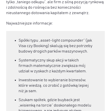
tylko „taniego odkupu”, ale firm z silną pozycją rynkową
i zdolnością do rośnięcia bez konieczności
nieustannego dotowania kapitałem z zewnątrz.
Najważniejsze informacje:
Spółki typu „asset-light compounder” (jak
Visa czy Booking) skalują się bez potrzeby
budowy drogich parków maszynowych.
Systematyczny skup akcji w takich
firmach matematycznie zwiększa mój
udział w zyskach z każdym kwartałem.
Inwestowanie to wybieranie biznesów,
które wiedzą, co zrobić z gotówką lepiej
niż ja sam.
Szukam spółek, gdzie buyback jest
„wisienką na torcie” doskonałego modelu
biznesowego, a nie jedynym atutem.