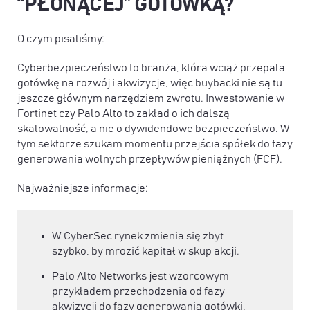
“PŁONĄCEJ” GOTÓWKĄ?
O czym pisaliśmy:
Cyberbezpieczeństwo to branża, która wciąż przepala
gotówkę na rozwój i akwizycje, więc buybacki nie są tu
jeszcze głównym narzędziem zwrotu. Inwestowanie w
Fortinet czy Palo Alto to zakład o ich dalszą
skalowalność, a nie o dywidendowe bezpieczeństwo. W
tym sektorze szukam momentu przejścia spółek do fazy
generowania wolnych przepływów pieniężnych (FCF).
Najważniejsze informacje:
W CyberSec rynek zmienia się zbyt
szybko, by mrozić kapitał w skup akcji.
Palo Alto Networks jest wzorcowym
przykładem przechodzenia od fazy
akwizycji do fazy generowania gotówki.