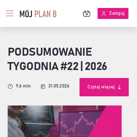
Przejdź
do
Zaloguj
Toggle
zawartości
Navigation
BLOG
PODSUMOWANIE
O MPB
TYGODNIA #22 | 2026
SKUTECZNOŚĆ ANALIZ
9,6 min
31.05.2026
Czytaj więcej