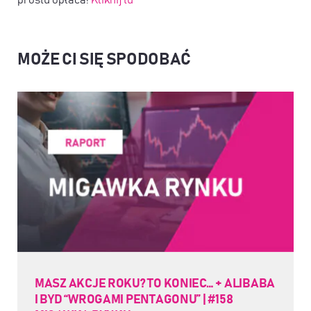
prostu opłaca!
Kliknij tu
MOŻE CI SIĘ SPODOBAĆ
MASZ AKCJE ROKU? TO KONIEC… + ALIBABA
I BYD “WROGAMI PENTAGONU” | #158