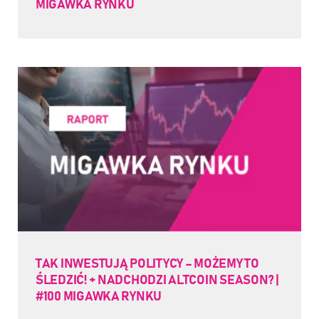
MIGAWKA RYNKU
TAK INWESTUJĄ POLITYCY – MOŻEMY TO
ŚLEDZIĆ! + NADCHODZI ALTCOIN SEASON? |
#100 MIGAWKA RYNKU