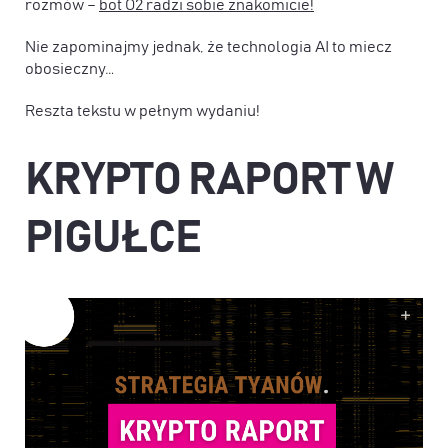
rozmów –
bot O2 radzi sobie znakomicie!
Nie zapominajmy jednak, że technologia AI to miecz
obosieczny…
Reszta tekstu w pełnym wydaniu!
KRYPTO RAPORT W
PIGUŁCE