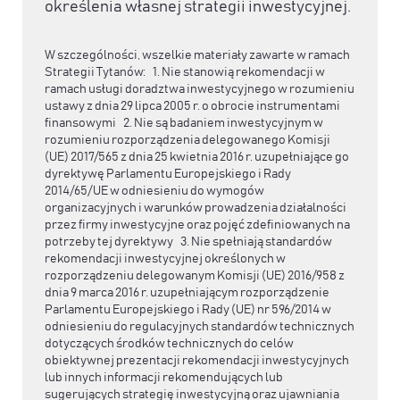
określenia własnej strategii inwestycyjnej.
W szczególności, wszelkie materiały zawarte w ramach
Strategii Tytanów: 1. Nie stanowią rekomendacji w
ramach usługi doradztwa inwestycyjnego w rozumieniu
ustawy z dnia 29 lipca 2005 r. o obrocie instrumentami
finansowymi 2. Nie są badaniem inwestycyjnym w
rozumieniu rozporządzenia delegowanego Komisji
(UE) 2017/565 z dnia 25 kwietnia 2016 r. uzupełniające go
dyrektywę Parlamentu Europejskiego i Rady
2014/65/UE w odniesieniu do wymogów
organizacyjnych i warunków prowadzenia działalności
przez firmy inwestycyjne oraz pojęć zdefiniowanych na
potrzeby tej dyrektywy 3. Nie spełniają standardów
rekomendacji inwestycyjnej określonych w
rozporządzeniu delegowanym Komisji (UE) 2016/958 z
dnia 9 marca 2016 r. uzupełniającym rozporządzenie
Parlamentu Europejskiego i Rady (UE) nr 596/2014 w
odniesieniu do regulacyjnych standardów technicznych
dotyczących środków technicznych do celów
obiektywnej prezentacji rekomendacji inwestycyjnych
lub innych informacji rekomendujących lub
sugerujących strategię inwestycyjną oraz ujawniania