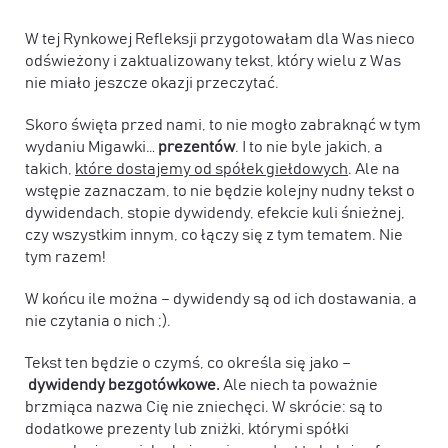
W tej Rynkowej Refleksji przygotowałam dla Was nieco
odświeżony i zaktualizowany tekst, który wielu z Was
nie miało jeszcze okazji przeczytać.
Skoro święta przed nami, to nie mogło zabraknąć w tym
wydaniu Migawki…
prezentów
. I to nie byle jakich, a
takich,
które dostajemy od spółek giełdowych
. Ale na
wstępie zaznaczam, to nie będzie kolejny nudny tekst o
dywidendach, stopie dywidendy, efekcie kuli śnieżnej,
czy wszystkim innym, co łączy się z tym tematem. Nie
tym razem!
W końcu ile można – dywidendy są od ich dostawania, a
nie czytania o nich ;).
Tekst ten będzie o czymś, co określa się jako –
dywidendy bezgotówkowe.
Ale niech ta poważnie
brzmiąca nazwa Cię nie zniechęci. W skrócie: są to
dodatkowe prezenty lub zniżki, którymi spółki