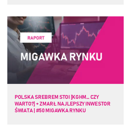
POLSKA SREBREM STOI [KGHM… CZY
WARTO?] + ZMARŁ NAJLEPSZY INWESTOR
ŚWIATA | #50 MIGAWKA RYNKU