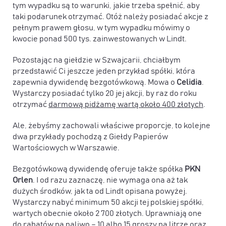
tym wypadku są to warunki, jakie trzeba spełnić, aby
taki podarunek otrzymać. Otóż należy posiadać akcje z
pełnym prawem głosu, w tym wypadku mówimy o
kwocie ponad 500 tys. zainwestowanych w Lindt.
Pozostając na giełdzie w Szwajcarii, chciałbym
przedstawić Ci jeszcze jeden przykład spółki, która
zapewnia dywidendę bezgotówkową. Mowa o
Celidia
.
Wystarczy posiadać tylko 20 jej akcji, by raz do roku
otrzymać
darmową pidżamę wartą około 400 złotych
.
Ale, żebyśmy zachowali właściwe proporcje, to kolejne
dwa przykłady pochodzą z Giełdy Papierów
Wartościowych w Warszawie.
Bezgotówkową dywidendę oferuje także spółka
PKN
Orlen
. I od razu zaznaczę, nie wymaga ona aż tak
dużych środków, jak ta od Lindt opisana powyżej.
Wystarczy nabyć minimum 50 akcji tej polskiej spółki,
wartych obecnie około 2 700 złotych. Uprawniają one
do
rabatów na paliwo – 10 albo 15 groszy na litrze oraz