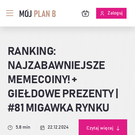
Przejdź
do
Zaloguj
Toggle
zawartości
Navigation
BLOG
RANKING:
O MPB
NAJZABAWNIEJSZE
SKUTECZNOŚĆ ANALIZ
MEMECOINY! +
GIEŁDOWE PREZENTY |
#81 MIGAWKA RYNKU
5,8 min
22.12.2024
Czytaj więcej