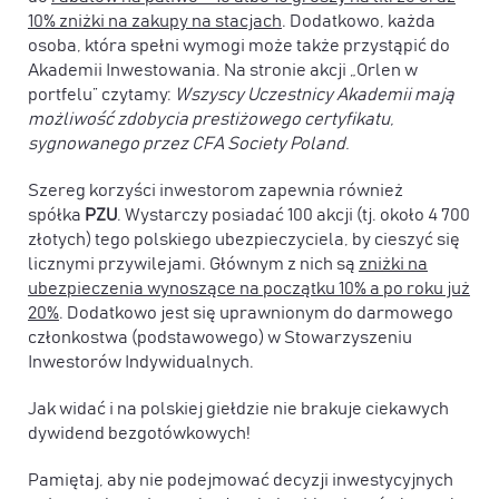
10% zniżki na zakupy na stacjach
. Dodatkowo, każda
osoba, która spełni wymogi może także przystąpić do
Akademii Inwestowania. Na stronie akcji „Orlen w
portfelu” czytamy:
Wszyscy Uczestnicy Akademii mają
możliwość zdobycia prestiżowego certyfikatu,
sygnowanego przez CFA Society Poland.
Szereg korzyści inwestorom zapewnia również
spółka
PZU
. Wystarczy posiadać 100 akcji (tj. około 4 700
złotych) tego polskiego ubezpieczyciela, by cieszyć się
licznymi przywilejami. Głównym z nich są
zniżki na
ubezpieczenia wynoszące na początku 10% a po roku już
20%
. Dodatkowo jest się uprawnionym do darmowego
członkostwa (podstawowego) w Stowarzyszeniu
Inwestorów Indywidualnych.
Jak widać i na polskiej giełdzie nie brakuje ciekawych
dywidend bezgotówkowych!
Pamiętaj, aby nie podejmować decyzji inwestycyjnych