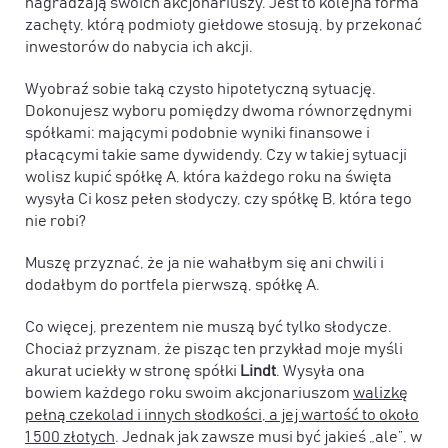
nagradzają swoich akcjonariuszy. Jest to kolejna forma
zachęty, którą podmioty giełdowe stosują, by przekonać
inwestorów do nabycia ich akcji.
Wyobraź sobie taką czysto hipotetyczną sytuację.
Dokonujesz wyboru pomiędzy dwoma równorzędnymi
spółkami: mającymi podobnie wyniki finansowe i
płacącymi takie same dywidendy. Czy w takiej sytuacji
wolisz kupić spółkę A, która każdego roku na święta
wysyła Ci kosz pełen słodyczy, czy spółkę B, która tego
nie robi?
Muszę przyznać, że ja nie wahałbym się ani chwili i
dodałbym do portfela pierwszą, spółkę A.
Co więcej, prezentem nie muszą być tylko słodycze.
Chociaż przyznam, że pisząc ten przykład moje myśli
akurat uciekły w stronę spółki
Lindt
. Wysyła ona
bowiem każdego roku swoim akcjonariuszom
walizkę
pełną czekolad i innych słodkości, a jej wartość to około
1 500 złotych
. Jednak jak zawsze musi być jakieś „ale”, w