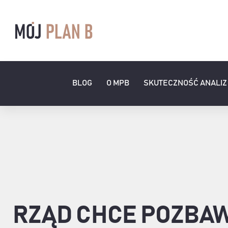
Przejdź
do
zawartości
BLOG
O MPB
SKUTECZNOŚĆ ANALIZ
RZĄD CHCE POZBAW