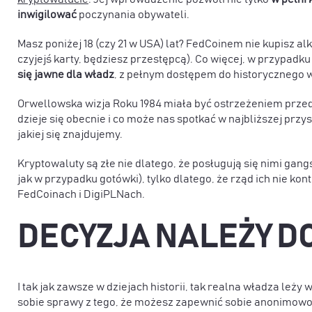
inwigilować
poczynania obywateli.
Masz poniżej 18 (czy 21 w USA) lat? FedCoinem nie kupisz alk
czyjejś karty, będziesz przestępcą). Co więcej, w przypad
się jawne dla władz
, z pełnym dostępem do historycznego 
Orwellowska wizja Roku 1984 miała być ostrzeżeniem przed
dzieje się obecnie i co może nas spotkać w najbliższej przys
jakiej się znajdujemy.
Kryptowaluty są złe nie dlatego, że posługują się nimi gang
jak w przypadku gotówki), tylko dlatego, że rząd ich nie k
FedCoinach i DigiPLNach.
DECYZJA NALEŻY DO
I tak jak zawsze w dziejach historii, tak realna władza leży
sobie sprawy z tego, że możesz zapewnić sobie anonimowo