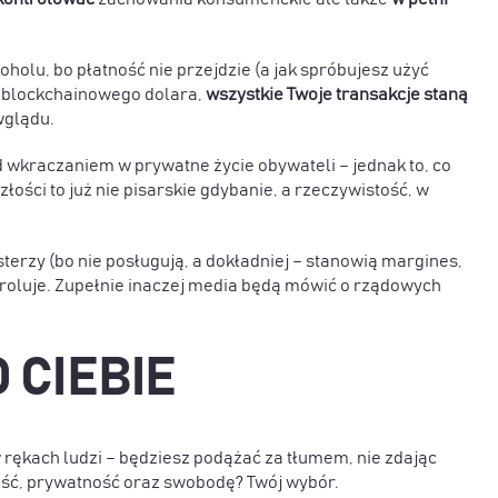
oholu, bo płatność nie przejdzie (a jak spróbujesz użyć
ku blockchainowego dolara,
wszystkie Twoje transakcje staną
wglądu.
 wkraczaniem w prywatne życie obywateli – jednak to, co
złości to już nie pisarskie gdybanie, a rzeczywistość, w
sterzy (bo nie posługują, a dokładniej – stanowią margines,
ontroluje. Zupełnie inaczej media będą mówić o rządowych
 CIEBIE
 w rękach ludzi – będziesz podążać za tłumem, nie zdając
ść, prywatność oraz swobodę? Twój wybór.