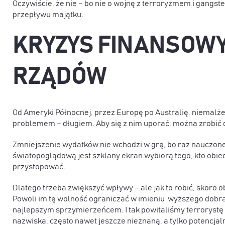
Oczywiście, że nie – bo nie o wojnę z terroryzmem i gangste
przepływu majątku.
KRYZYS FINANSOWY
RZĄDÓW
Od Ameryki Północnej, przez Europę po Australię, niemalż
problemem – długiem. Aby się z nim uporać, można zrobić 
Zmniejszenie wydatków nie wchodzi w grę, bo raz nauczone
światopoglądową jest szklany ekran wybiorą tego, kto obieca
przystopować.
Dlatego trzeba zwiększyć wpływy – ale jak to robić, skoro
Powoli im tę wolność ograniczać w imieniu ‘wyższego dobra
najlepszym sprzymierzeńcem. I tak powitaliśmy terrorystę 
nazwiska, często nawet jeszcze nieznaną, a tylko potencjaln