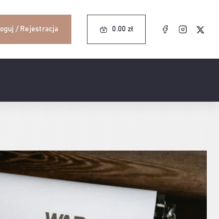
0.00
zł
oguj / Rejestracja
0.00
zł