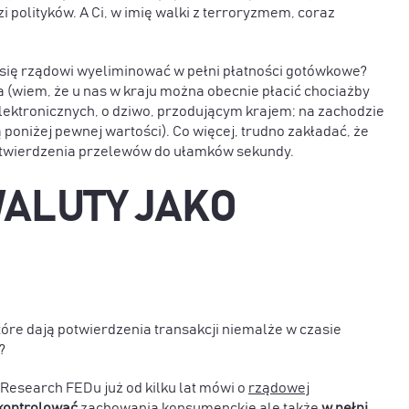
 polityków. A Ci, w imię walki z terroryzmem, coraz
da się rządowi wyeliminować w pełni płatności gotówkowe?
a (wiem, że u nas w kraju można obecnie płacić chociażby
 elektronicznych, o dziwo, przodującym krajem; na zachodzie
ą poniżej pewnej wartości). Co więcej, trudno zakładać, że
potwierdzenia przelewów do ułamków sekundy.
ALUTY JAKO
które dają potwierdzenia transakcji niemalże w czasie
?
 Research FEDu już od kilku lat mówi o
rządowej
 kontrolować
zachowania konsumenckie ale także
w pełni