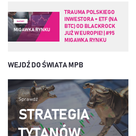
TRAUMA POLSKIEGO
INWESTORA + ETF (NA
BTC) OD BLACKROCK
JUŻ W EUROPIE! | #95
MIGAWKA RYNKU
WEJDŹ DO ŚWIATA MPB
Sprawdź
STRATEGIA
TYTANÓW