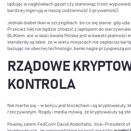
lądując w nagłówkach gazet czy stanowiąc trzon wypowiedzi
bardziej ingerują w naszą codzienność (i prywatność).
Jednak diabeł tkwi w szczegółach, bo co się stanie, gdy u
Przecież nikt nie będzie chodzić z laptopem do warzywniak
BLIKiem, ale w skali świata Polska jest w kwestii płatności
standardy są takie, że w wielu miejscach nie zapłacisz kart
bazując na obecnej technologii, banki nagle przyspieszą 
RZĄDOWE KRYPTOW
KONTROLA
Nie martw się – w końcu jest blockchain i są kryptowaluty, 
rzeczywistym. Rządy i media mówią, że kryptowaluty są złe
Powitaj zatem FedCoin! David Andolfatto, Vice-President of
kryptowalucie
. Jej wprowadzenie pozwoli nie tylko
w pełni