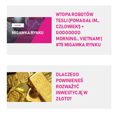
WTOPA ROBOTÓW
TESLI (POMAGAŁ IM…
CZŁOWIEK!) +
GOOOOOOD
MORNING… VIETNAM! |
#75 MIGAWKA RYNKU
DLACZEGO
POWINIENEŚ
ROZWAŻYĆ
INWESTYCJĘ W
ZŁOTO?