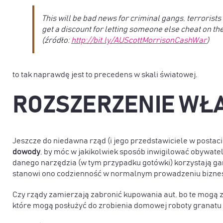
This will be bad news for criminal gangs, terrorists 
get a discount for letting someone else cheat on the
(źródło:
http://bit.ly/AUScottMorrisonCashWar
)
to tak naprawdę jest to precedens w skali światowej.
ROZSZERZENIE WŁ
Jeszcze do niedawna rząd (i jego przedstawiciele w postaci po
dowody
, by móc w jakikolwiek sposób inwigilować obywatel
danego narzędzia (w tym przypadku gotówki) korzystają gan
stanowi ono codzienność w normalnym prowadzeniu bizne
Czy rządy zamierzają zabronić kupowania aut, bo te mogą 
które mogą posłużyć do zrobienia domowej roboty granat