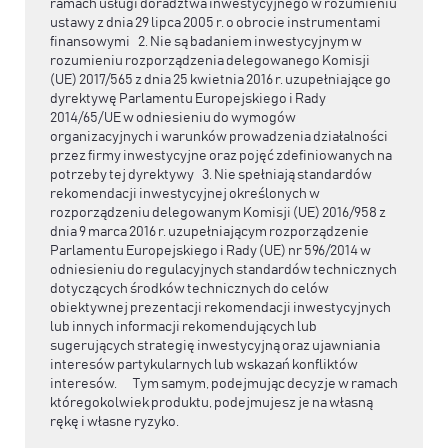
ramach usługi doradztwa inwestycyjnego w rozumieniu
ustawy z dnia 29 lipca 2005 r. o obrocie instrumentami
finansowymi 2. Nie są badaniem inwestycyjnym w
rozumieniu rozporządzenia delegowanego Komisji
(UE) 2017/565 z dnia 25 kwietnia 2016 r. uzupełniające go
dyrektywę Parlamentu Europejskiego i Rady
2014/65/UE w odniesieniu do wymogów
organizacyjnych i warunków prowadzenia działalności
przez firmy inwestycyjne oraz pojęć zdefiniowanych na
potrzeby tej dyrektywy 3. Nie spełniają standardów
rekomendacji inwestycyjnej określonych w
rozporządzeniu delegowanym Komisji (UE) 2016/958 z
dnia 9 marca 2016 r. uzupełniającym rozporządzenie
Parlamentu Europejskiego i Rady (UE) nr 596/2014 w
odniesieniu do regulacyjnych standardów technicznych
dotyczących środków technicznych do celów
obiektywnej prezentacji rekomendacji inwestycyjnych
lub innych informacji rekomendujących lub
sugerujących strategię inwestycyjną oraz ujawniania
interesów partykularnych lub wskazań konfliktów
interesów. Tym samym, podejmując decyzje w ramach
któregokolwiek produktu, podejmujesz je na własną
rękę i własne ryzyko.