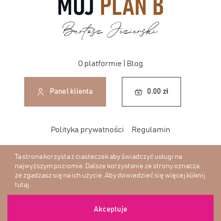
O platformie
|
Blog
0.00
zł
Panel klienta
0.00
zł
Polityka prywatności
Regulamin
Ta strona korzysta z ciasteczek aby świadczyć usługi na
najwyższym poziomie. Dalsze korzystanie ze strony oznacza,
że zgadzasz się na ich użycie. Aby dowiedzieć się więcej
kliknij
© Copyright - 2026 | Wszelkie prawa zastrzeżone
tutaj
.
Designed with <3 by
Web-Box
Akceptuje