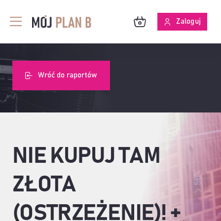
Przejdź
do
Zaloguj
Toggle
zawartości
Navigation
BLOG
Wróć do raportów
O MPB
SKUTECZNOŚĆ ANALIZ
NIE KUPUJ TAM
ZŁOTA
(OSTRZEŻENIE)! +