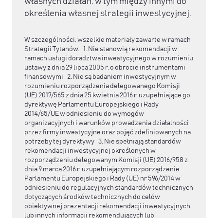
własnych działań, w tym między innymi do
określenia własnej strategii inwestycyjnej.
W szczególności, wszelkie materiały zawarte w ramach
Strategii Tytanów: 1. Nie stanowią rekomendacji w
ramach usługi doradztwa inwestycyjnego w rozumieniu
ustawy z dnia 29 lipca 2005 r. o obrocie instrumentami
finansowymi 2. Nie są badaniem inwestycyjnym w
rozumieniu rozporządzenia delegowanego Komisji
(UE) 2017/565 z dnia 25 kwietnia 2016 r. uzupełniające go
dyrektywę Parlamentu Europejskiego i Rady
2014/65/UE w odniesieniu do wymogów
organizacyjnych i warunków prowadzenia działalności
przez firmy inwestycyjne oraz pojęć zdefiniowanych na
potrzeby tej dyrektywy 3. Nie spełniają standardów
rekomendacji inwestycyjnej określonych w
rozporządzeniu delegowanym Komisji (UE) 2016/958 z
dnia 9 marca 2016 r. uzupełniającym rozporządzenie
Parlamentu Europejskiego i Rady (UE) nr 596/2014 w
odniesieniu do regulacyjnych standardów technicznych
dotyczących środków technicznych do celów
obiektywnej prezentacji rekomendacji inwestycyjnych
lub innych informacji rekomendujących lub