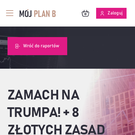
Przejdź
do
Zaloguj
Toggle
zawartości
Navigation
BLOG
Wróć do raportów
O MPB
SKUTECZNOŚĆ ANALIZ
ZAMACH NA
TRUMPA! + 8
ZŁOTYCH ZASAD