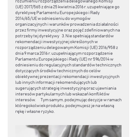
rozumieniu rozporządzenia delegowanego Komisji
(UE) 2017/565 z dnia 25 kwietnia 2016 r. uzupełniające go
dyrektywę Parlamentu Europejskiego i Rady
2014/65/UE w odniesieniu do wymogów
organizacyjnych i warunków prowadzenia działalności
przez firmy inwestycyjne oraz pojęć zdefiniowanych na
potrzeby tej dyrektywy 3. Nie spełniają standardów
rekomendacji inwestycyjnej określonych w
rozporządzeniu delegowanym Komisji (UE) 2016/958 z
dnia 9 marca 2016 r. uzupełniającym rozporządzenie
Parlamentu Europejskiego i Rady (UE) nr 596/2014 w
odniesieniu do regulacyjnych standardów technicznych
dotyczących środków technicznych do celów
obiektywnej prezentacji rekomendacji inwestycyjnych
lub innych informacji rekomendujących lub
sugerujących strategię inwestycyjną oraz ujawniania
interesów partykularnych lub wskazań konfliktów
interesów. Tym samym, podejmując decyzje w ramach
któregokolwiek produktu, podejmujesz je na własną
rękę i własne ryzyko.