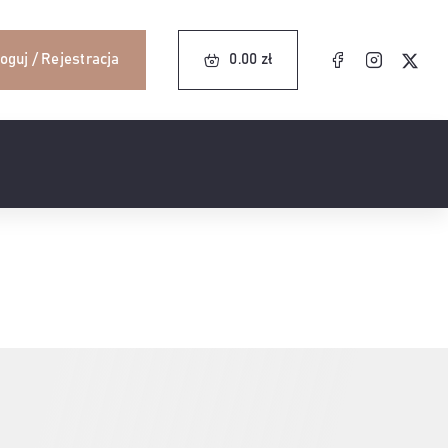
0.00
zł
oguj / Rejestracja
0.00
zł