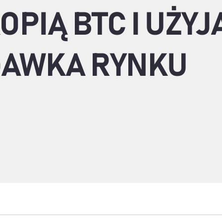
PIĄ BTC I UŻYJĄ
IGAWKA RYNKU