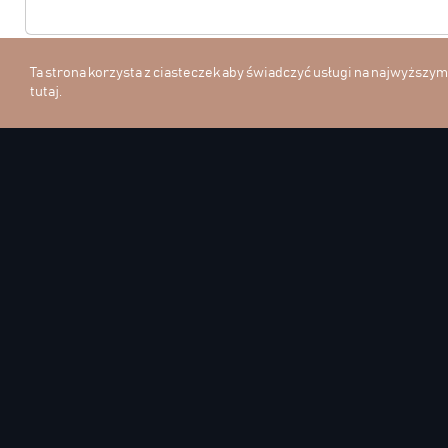
Hasło
Ta strona korzysta z ciasteczek aby świadczyć usługi na najwyższym
tutaj
.
Pamiętaj o mnie
Nie pamiętam hasła
KLAUZULA PRAWNA