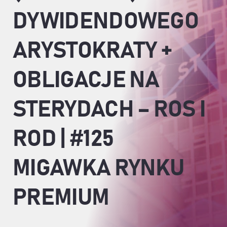
DYWIDENDOWEGO
ARYSTOKRATY +
OBLIGACJE NA
STERYDACH – ROS I
ROD | #125
MIGAWKA RYNKU
PREMIUM