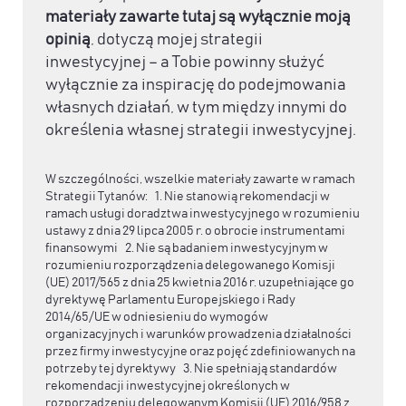
materiały zawarte tutaj są wyłącznie moją
opinią
, dotyczą mojej strategii
inwestycyjnej – a Tobie powinny służyć
wyłącznie za inspirację do podejmowania
własnych działań, w tym między innymi do
określenia własnej strategii inwestycyjnej.
W szczególności, wszelkie materiały zawarte w ramach
Strategii Tytanów: 1. Nie stanowią rekomendacji w
ramach usługi doradztwa inwestycyjnego w rozumieniu
ustawy z dnia 29 lipca 2005 r. o obrocie instrumentami
finansowymi 2. Nie są badaniem inwestycyjnym w
rozumieniu rozporządzenia delegowanego Komisji
(UE) 2017/565 z dnia 25 kwietnia 2016 r. uzupełniające go
dyrektywę Parlamentu Europejskiego i Rady
2014/65/UE w odniesieniu do wymogów
organizacyjnych i warunków prowadzenia działalności
przez firmy inwestycyjne oraz pojęć zdefiniowanych na
potrzeby tej dyrektywy 3. Nie spełniają standardów
rekomendacji inwestycyjnej określonych w
rozporządzeniu delegowanym Komisji (UE) 2016/958 z