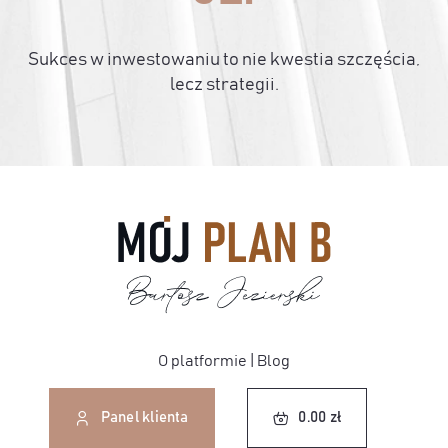
Sukces w inwestowaniu to nie kwestia szczęścia,
lecz strategii.
O platformie
|
Blog
0.00
zł
Panel klienta
0.00
zł