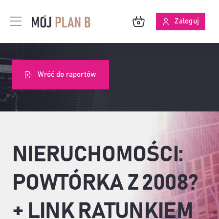
Przejdź
do
Zaloguj
Toggle
zawartości
Navigation
BLOG
Wróć do raportów
O MPB
SKUTECZNOŚĆ ANALIZ
NIERUCHOMOŚCI:
POWTÓRKA Z 2008?
+ LINK RATUNKIEM