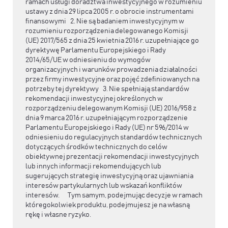
ramach usługi doradztwa inwestycyjnego w rozumieniu
ustawy z dnia 29 lipca 2005 r. o obrocie instrumentami
finansowymi 2. Nie są badaniem inwestycyjnym w
rozumieniu rozporządzenia delegowanego Komisji
(UE) 2017/565 z dnia 25 kwietnia 2016 r. uzupełniające go
dyrektywę Parlamentu Europejskiego i Rady
2014/65/UE w odniesieniu do wymogów
organizacyjnych i warunków prowadzenia działalności
przez firmy inwestycyjne oraz pojęć zdefiniowanych na
potrzeby tej dyrektywy 3. Nie spełniają standardów
rekomendacji inwestycyjnej określonych w
rozporządzeniu delegowanym Komisji (UE) 2016/958 z
dnia 9 marca 2016 r. uzupełniającym rozporządzenie
Parlamentu Europejskiego i Rady (UE) nr 596/2014 w
odniesieniu do regulacyjnych standardów technicznych
dotyczących środków technicznych do celów
obiektywnej prezentacji rekomendacji inwestycyjnych
lub innych informacji rekomendujących lub
sugerujących strategię inwestycyjną oraz ujawniania
interesów partykularnych lub wskazań konfliktów
interesów. Tym samym, podejmując decyzje w ramach
któregokolwiek produktu, podejmujesz je na własną
rękę i własne ryzyko.