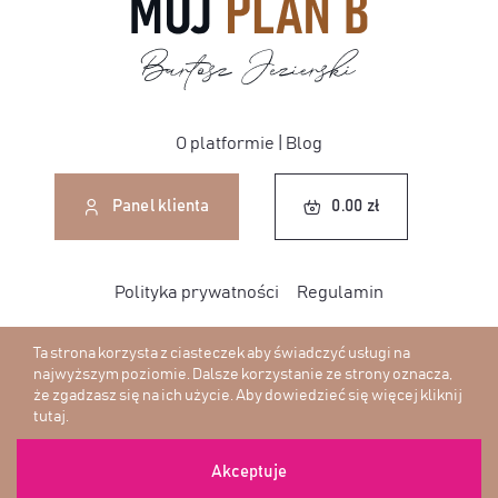
O platformie
|
Blog
0.00
zł
Panel klienta
0.00
zł
Polityka prywatności
Regulamin
Ta strona korzysta z ciasteczek aby świadczyć usługi na
najwyższym poziomie. Dalsze korzystanie ze strony oznacza,
że zgadzasz się na ich użycie. Aby dowiedzieć się więcej
kliknij
© Copyright - 2026 | Wszelkie prawa zastrzeżone
tutaj
.
Designed with <3 by
Web-Box
Akceptuje