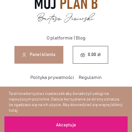
O platformie
|
Blog
0.00
zł
Panel klienta
0.00
zł
Polityka prywatności
Regulamin
Ta strona korzysta z ciasteczek aby świadczyć usługi na
najwyższym poziomie. Dalsze korzystanie ze strony oznacza,
że zgadzasz się na ich użycie. Aby dowiedzieć się więcej
kliknij
© Copyright - 2026 | Wszelkie prawa zastrzeżone
tutaj
.
Designed with <3 by
Web-Box
Akceptuje