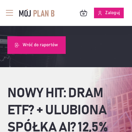
Przejdź
do
Zaloguj
Toggle
zawartości
Navigation
BLOG
Wróć do raportów
O MPB
SKUTECZNOŚĆ ANALIZ
NOWY HIT: DRAM
ETF? + ULUBIONA
SPÓŁKA AI? 12,5%