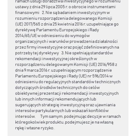
ramach usługi doradztwa inwestycyjnego w rozumieniu
ustawy z dnia 29 lipca 2005 r. o obrocie instrumentami
finansowymi 2. Nie są badaniem inwestycyjnym w
rozumieniu rozporządzenia delegowanego Komisji
(UE) 2017/565 z dnia 25 kwietnia 2016 r. uzupełniające go
dyrektywę Parlamentu Europejskiego i Rady
2014/65/UE w odniesieniu do wymogów
organizacyjnych i warunków prowadzenia działalności
przez firmy inwestycyjne oraz pojęć zdefiniowanych na
potrzeby tej dyrektywy 3. Nie spełniają standardów
rekomendacji inwestycyjnej określonych w
rozporządzeniu delegowanym Komisji (UE) 2016/958 z
dnia 9 marca 2016 r. uzupełniającym rozporządzenie
Parlamentu Europejskiego i Rady (UE) nr 596/2014 w
odniesieniu do regulacyjnych standardów technicznych
dotyczących środków technicznych do celów
obiektywnej prezentacji rekomendacji inwestycyjnych
lub innych informacji rekomendujących lub
sugerujących strategię inwestycyjną oraz ujawniania
interesów partykularnych lub wskazań konfliktów
interesów. Tym samym, podejmując decyzje w ramach
któregokolwiek produktu, podejmujesz je na własną
rękę i własne ryzyko.