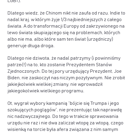
LGBT).
Dlatego wiedz, że Chinom nikt nie zaufa od razu. Indie to
nadal kraj, w którym żyje 1/3 najbiedniejszych z całego
świata. A do transformacji Europy od zakrzywionego na
lewo świata skupiającego się na problemach, których
albo nie ma, albo które sam ten świat (urzędniczy)
generuje długa droga.
Dlatego nie dziwota, że nadal patrzymy (i powinniśmy
patrzeć!) na to, kto zostanie Prezydentem Stanów
Zjednoczonych. Do tej pory urzędujący Prezydent, Joe
Biden, nie zaskoczył nas niczym pozytywnym. Nie zrobił
jakiejkolwiek wielkiej zmiany, nie wprowadził
jakiegokolwiek wielkiego programu.
Ot, wygrał wybory kampanią “bójcie się Trumpa i jego
szokujących poglągów”, nie prezentując tak naprawdę
nic nadzwyczajnego. Do tego w trakcie sprawowania
urzędu nie raz i nie dwa zaliczał wtopę za wtopą, czego
wisienką na torcie była afera związana z nim samym