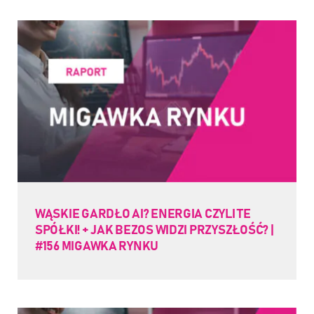
WĄSKIE GARDŁO AI? ENERGIA CZYLI TE
SPÓŁKI! + JAK BEZOS WIDZI PRZYSZŁOŚĆ? |
#156 MIGAWKA RYNKU