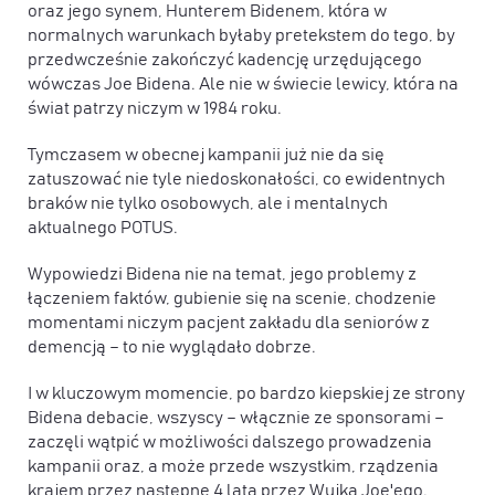
oraz jego synem, Hunterem Bidenem, która w
normalnych warunkach byłaby pretekstem do tego, by
przedwcześnie zakończyć kadencję urzędującego
wówczas Joe Bidena. Ale nie w świecie lewicy, która na
świat patrzy niczym w 1984 roku.
Tymczasem w obecnej kampanii już nie da się
zatuszować nie tyle niedoskonałości, co ewidentnych
braków nie tylko osobowych, ale i mentalnych
aktualnego POTUS.
Wypowiedzi Bidena nie na temat, jego problemy z
łączeniem faktów, gubienie się na scenie, chodzenie
momentami niczym pacjent zakładu dla seniorów z
demencją – to nie wyglądało dobrze.
I w kluczowym momencie, po bardzo kiepskiej ze strony
Bidena debacie, wszyscy – włącznie ze sponsorami –
zaczęli wątpić w możliwości dalszego prowadzenia
kampanii oraz, a może przede wszystkim, rządzenia
krajem przez następne 4 lata przez Wujka Joe'ego.