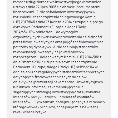
ramach usługi doradztwa inwestycyjnego w rozumieniu
ustawy z dnia 29 lipca 2005 r. o obrocie instrumentami
finansowymi 2. Nie są badaniem inwestycyjnym w
rozumieniu rozporządzenia delegowanego Komisji
(UE) 2017/565 z dnia 25 kwietnia 2016 r. uzupełniające go
dyrektywę Parlamentu Europejskiego i Rady
2014/65/UE w odniesieniu do wymogów
organizacyjnych i warunków prowadzenia działalności
przez firmy inwestycyjne oraz pojęć zdefiniowanych na
potrzeby tej dyrektywy 3. Nie spełniają standardów
rekomendacji inwestycyjnej określonych w
rozporządzeniu delegowanym Komisji (UE) 2016/958 z
dnia 9 marca 2016 r. uzupełniającym rozporządzenie
Parlamentu Europejskiego i Rady (UE) nr 596/2014 w
odniesieniu do regulacyjnych standardów technicznych
dotyczących środków technicznych do celów
obiektywnej prezentacji rekomendacji inwestycyjnych
lub innych informacji rekomendujących lub
sugerujących strategię inwestycyjną oraz ujawniania
interesów partykularnych lub wskazań konfliktów
interesów. Tym samym, podejmując decyzje w ramach
któregokolwiek produktu, podejmujesz je na własną
rękę i własne ryzyko.