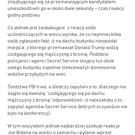
znajdującego się za przemawiającym kandydatem,
unieszkodliwili go w około dwie sekundy – czas reakcji
godny podziwu.
Co jednak jest zaskakujące, z relacji osób
uczestniczących w wiecu wynika, że co najmniej kilka
osób zgłaszało fakt, iż na dachu budynku nieopodal
miejsca, z którego przemawiał Donald Trump widzą
czołgającego się mężczyznę z bronią. Podobno
policjanci i agenci Secret Service stojący tuż obok
owego budynku zupełnie zlekceważyli doniesienia
widzów przybyłych na wiec.
Śledztwo FBI trwa, a śledczy zapytani o to, dlaczego nie
zajęto się kwestię “czołgającego się po dachu
mężczyzny z bronią” odpowiedzieli, iż należałoby o to
zapytać agentów Secret Service (których oczywiście nie
było na konferencji).
W tym wszystkim jednak najbardziej szokuje reakcja
Joe Bidena na wieści o zamachu i pytanie wprost