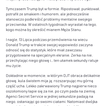
Tymczasem Trump był w formie. Ripostował, punktował,
potrafił ze smakiem i humorem, ale jednocześnie
stanowczo podkreślić problemy mentalne swojego
przeciwnika. W ostatnich tygodniach wyrastał na tego,
kogo można by określić mianem Męża Stanu.
I nagle, 13 Lipca podczas przemówienia na wiecu
Donald Trump w trakcie swojej wypowiedzi zaczyna
odnosić się do statystyk, które miał zawczasu
przygotowane na specjalnym ekranie. Zerka na nie,
przechylając niego głowę i… ten ułamek sekundy ratuje
mu życie.
Dokładnie w momencie, w którym DJT obraca delikatnie
głowę, kula świstem mija ją, rozszarpując mu górną
część ucha. Lekko zakrwawiony Trump najpierw nieco
oszołomiony łapie się za nie, po czym pada na ziemię.
Agenci Secret Service w jednej sekundzie padają na
niego, osłaniając go swoimi ciałami. Natomiast dwójka