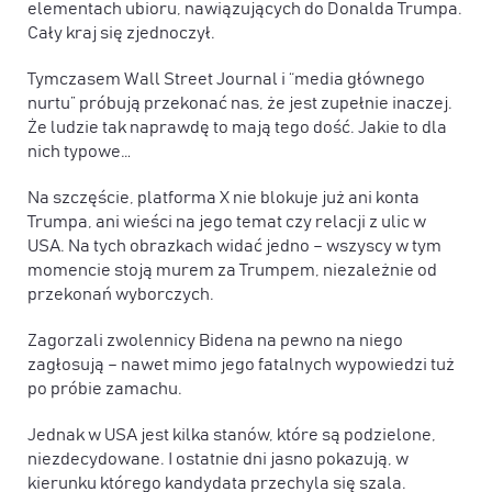
elementach ubioru, nawiązujących do Donalda Trumpa.
Cały kraj się zjednoczył.
Tymczasem Wall Street Journal i “media głównego
nurtu” próbują przekonać nas, że jest zupełnie inaczej.
Że ludzie tak naprawdę to mają tego dość. Jakie to dla
nich typowe…
Na szczęście, platforma X nie blokuje już ani konta
Trumpa, ani wieści na jego temat czy relacji z ulic w
USA. Na tych obrazkach widać jedno – wszyscy w tym
momencie stoją murem za Trumpem, niezależnie od
przekonań wyborczych.
Zagorzali zwolennicy Bidena na pewno na niego
zagłosują – nawet mimo jego fatalnych wypowiedzi tuż
po próbie zamachu.
Jednak w USA jest kilka stanów, które są podzielone,
niezdecydowane. I ostatnie dni jasno pokazują, w
kierunku którego kandydata przechyla się szala.