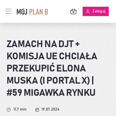
Przejdź
do
Zaloguj
Toggle
zawartości
Navigation
BLOG
ZAMACH NA DJT +
O MPB
KOMISJA UE CHCIAŁA
SKUTECZNOŚĆ ANALIZ
PRZEKUPIĆ ELONA
MUSKA (I PORTAL X) |
#59 MIGAWKA RYNKU
11,7 min
19.07.2024