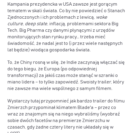
Kampania prezydencka w USA zawsze jest gorącym
tematem w skali świata. Co by nie powiedzieć o Stanach
Zjednoczonych i ich problemach z lewicą,
woke
culture
,
deep state
, inflacją, problemami sektora Big
Tech, Big Pharma czy danymi płynącymi z urzędów
monitorujących stan rynku pracy… trzeba mieć
świadomość, że nadal jest to (i przez wiele następnych
lat będzie) wiodąca gospodarka świata.
To, że Chiny rosną w siłę, że Indie zaczynają włączać się
do tego biegu, że Europa (po odpowiedniej
transformacji) za jakiś czas może stanąć w szranki o
miano lidera – to tylko zapowiedź. Swoisty trailer, który
nie zawsze ma wiele wspólnego z samym filmem.
Wystarczy tutaj przypomnieć jak bardzo trailer do filmu
Zmierzch przypominał klimatem Blade'a – przez co
wraz ze znajomym się na niego wybraliśmy (wyobraź
sobie dwóch facetów na premierze Zmierzchu w
czasach, gdy żadne cztery litery nie układały się w