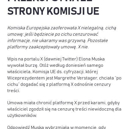
STRONY KOMISJI UE
Komiska Europejska zaoferowała X nielegalną, cichą
umowę: jeśli będziecie po cichu cenzurować
informacje, nie ukaramy was grzywną. Pozostałe
platformy zaakceptowały umowę. X nie.
Wpis na portalu X (dawniej Twitter) Elona Muska
wywołał burzę. Otóż według doniesień samego
właściciela, Komisja UE ds. cyfryzacji, której
Wiceprezydentem jest Margrethe Verstager, chciała “po
cichu” dogadać się z platformą X odnośnie cenzury
treści.
Umowa miała chronić platformę X przed karami, gdyby
właściciel zgodził się na cenzurę treści niewidoczną dla
użytkowników.
Odpowiedź Muska wybrzmiała w momencie, gdy