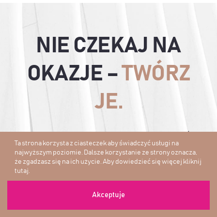
NIE CZEKAJ NA
OKAZJE –
TWÓRZ
JE.
Sukces w inwestowaniu to nie kwestia szczęścia,
Ta strona korzysta z ciasteczek aby świadczyć usługi na
lecz strategii.
najwyższym poziomie. Dalsze korzystanie ze strony oznacza,
że zgadzasz się na ich użycie. Aby dowiedzieć się więcej
kliknij
tutaj
.
Akceptuje