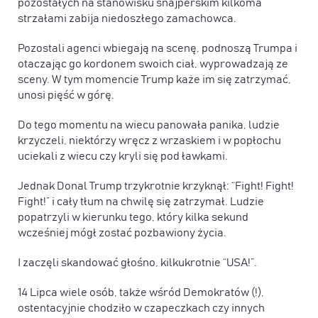
pozostałych na stanowisku snajperskim kilkoma
strzałami zabija niedoszłego zamachowca.
Pozostali agenci wbiegają na scenę, podnoszą Trumpa i
otaczając go kordonem swoich ciał, wyprowadzają ze
sceny. W tym momencie Trump każe im się zatrzymać,
unosi pięść w górę.
Do tego momentu na wiecu panowała panika, ludzie
krzyczeli, niektórzy wręcz z wrzaskiem i w popłochu
uciekali z wiecu czy kryli się pod ławkami.
Jednak Donal Trump trzykrotnie krzyknął: “Fight! Fight!
Fight!” i cały tłum na chwilę się zatrzymał. Ludzie
popatrzyli w kierunku tego, który kilka sekund
wcześniej mógł zostać pozbawiony życia.
I zaczęli skandować głośno, kilkukrotnie “USA!”.
14 Lipca wiele osób, także wśród Demokratów (!),
ostentacyjnie chodziło w czapeczkach czy innych