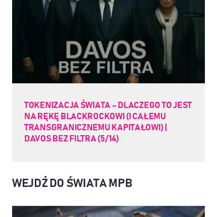
TOKENIZACJA ŚWIATA – DLACZEGO TO JEST
NA RĘKĘ BLACKROCKOWI (I CAŁEMU
TRANSGRANICZNEMU KAPITAŁOWI) |
DAVOS BEZ FILTRA (5/14)
WEJDŹ DO ŚWIATA MPB