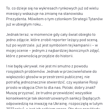
To, co dzieje się na wykresach rynkowych już od wielu
miesięcy wskazuje na zmianę na stanowisku
Prezydenta. Mówiłem o tym członkom Strategii Tytanów
już w ubiegłym roku…
Jednak teraz, w momencie gdy cały świat obiegło to
jedno zdjęcie, które zrobił reporter leżący pod sceną,
tuż po wystrzale, już jest symbolem tej kampanii i – w
mojej ocenie – jednym z najbardziej ikonicznych zdjęć,
które z pewnością przejdzie do historii.
I nie będę ukrywał, nie jest mi smutno z powodu
rosyjskich problemów. Jednak w przeciwieństwie do
większości głosów w przestrzenii publicznej, nie
potrafię jednoznacznie stwierdzić, czy wysłanie Rosji
prosto w objęcia Chin to dla nas, Polski, dobry znak?
Muszę przyznać, że trudno przewidzieć wszystkie
konsekwencje tak skonstruowanych sankcji (będących
odpowiedzią na inwazję na Ukrainę, rozpoczętą w lutym
2022 roku), a jest ich całkiem sporo. Oto dwa przykłady