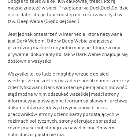
Google to zaledwie ok. 10% całkowitej treści, którą
można znaleźć w sieci. Przeglądarka DuckDuckGo idzie
nieco dalej, dając Tobie dostęp do treści zawartych w
tzw. Deep Webie (Głębokiej Sieci).
Jest jednak przestrzeń w Internecie, która nazywana
jest Dark Webem. O ile w Deep Webie znajdziesz
przeróżnej maści strony informacyjne, blogi, strony
prywatne, dokumenty itd. tak w Dark Webie znajduje się
dosłownie wszystko.
Wszystko to, co ludzie mogliby wrzucić do sieci
wiedząc, że nie zostaną w żaden sposób namierzeni czy
zidentyfikowani. Dark Web oferuje pełną anonimowość,
stąd można w nim odszukać wszelkiej maści strony
informacyjne poświęcone teoriom spiskowym, archiwa
dokumentów urzędowych wyniesionych przez
pracowników, strony dziennikarzy pozostających w
reżimach politycznych, strony oferujące sprzedaż
różnej maści substancji czy nawet broni. Słowem –
hulaj duszo, piekła nie ma.