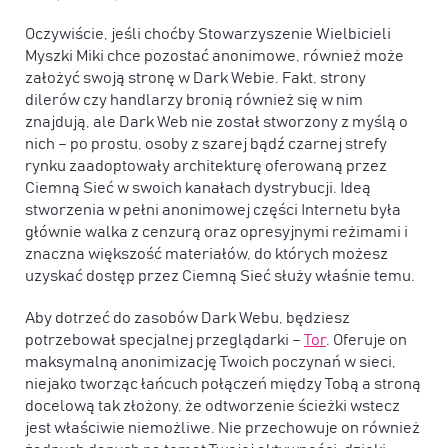
Oczywiście, jeśli choćby Stowarzyszenie Wielbicieli
Myszki Miki chce pozostać anonimowe, również może
założyć swoją stronę w Dark Webie. Fakt, strony
dilerów czy handlarzy bronią również się w nim
znajdują, ale Dark Web nie został stworzony z myślą o
nich – po prostu, osoby z szarej bądź czarnej strefy
rynku zaadoptowały architekturę oferowaną przez
Ciemną Sieć w swoich kanałach dystrybucji. Ideą
stworzenia w pełni anonimowej części Internetu była
głównie walka z cenzurą oraz opresyjnymi reżimami i
znaczna większość materiałów, do których możesz
uzyskać dostęp przez Ciemną Sieć służy właśnie temu.
Aby dotrzeć do zasobów Dark Webu, będziesz
potrzebował specjalnej przeglądarki –
Tor
. Oferuje on
maksymalną anonimizację Twoich poczynań w sieci,
niejako tworząc łańcuch połączeń między Tobą a stroną
docelową tak złożony, że odtworzenie ścieżki wstecz
jest właściwie niemożliwe. Nie przechowuje on również