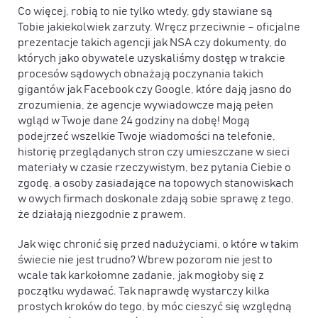
Co więcej, robią to nie tylko wtedy, gdy stawiane są
Tobie jakiekolwiek zarzuty. Wręcz przeciwnie – oficjalne
prezentacje takich agencji jak NSA czy dokumenty, do
których jako obywatele uzyskaliśmy dostęp w trakcie
procesów sądowych obnażają poczynania takich
gigantów jak Facebook czy Google, które dają jasno do
zrozumienia, że agencje wywiadowcze mają pełen
wgląd w Twoje dane 24 godziny na dobę! Mogą
podejrzeć wszelkie Twoje wiadomości na telefonie,
historię przeglądanych stron czy umieszczane w sieci
materiały w czasie rzeczywistym, bez pytania Ciebie o
zgodę, a osoby zasiadające na topowych stanowiskach
w owych firmach doskonale zdają sobie sprawę z tego,
że działają niezgodnie z prawem.
Jak więc chronić się przed nadużyciami, o które w takim
świecie nie jest trudno? Wbrew pozorom nie jest to
wcale tak karkołomne zadanie, jak mogłoby się z
początku wydawać. Tak naprawdę wystarczy kilka
prostych kroków do tego, by móc cieszyć się względną