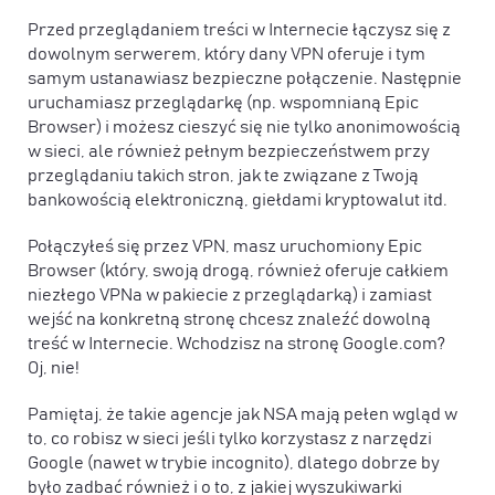
Przed przeglądaniem treści w Internecie łączysz się z
dowolnym serwerem, który dany VPN oferuje i tym
samym ustanawiasz bezpieczne połączenie. Następnie
uruchamiasz przeglądarkę (np. wspomnianą Epic
Browser) i możesz cieszyć się nie tylko anonimowością
w sieci, ale również pełnym bezpieczeństwem przy
przeglądaniu takich stron, jak te związane z Twoją
bankowością elektroniczną, giełdami kryptowalut itd.
Połączyłeś się przez VPN, masz uruchomiony Epic
Browser (który, swoją drogą, również oferuje całkiem
niezłego VPNa w pakiecie z przeglądarką) i zamiast
wejść na konkretną stronę chcesz znaleźć dowolną
treść w Internecie. Wchodzisz na stronę Google.com?
Oj, nie!
Pamiętaj, że takie agencje jak NSA mają pełen wgląd w
to, co robisz w sieci jeśli tylko korzystasz z narzędzi
Google (nawet w trybie incognito), dlatego dobrze by
było zadbać również i o to, z jakiej wyszukiwarki