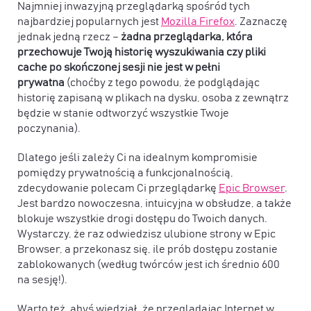
Najmniej inwazyjną przeglądarką spośród tych
najbardziej popularnych jest
Mozilla Firefox
. Zaznaczę
jednak jedną rzecz –
żadna przeglądarka, która
przechowuje Twoją historię wyszukiwania czy pliki
cache po skończonej sesji nie jest w pełni
prywatna
(choćby z tego powodu, że podglądając
historię zapisaną w plikach na dysku, osoba z zewnątrz
będzie w stanie odtworzyć wszystkie Twoje
poczynania).
Dlatego jeśli zależy Ci na idealnym kompromisie
pomiędzy prywatnością a funkcjonalnością,
zdecydowanie polecam Ci przeglądarkę
Epic Browser
.
Jest bardzo nowoczesna, intuicyjna w obsłudze, a także
blokuje wszystkie drogi dostępu do Twoich danych.
Wystarczy, że raz odwiedzisz ulubione strony w Epic
Browser, a przekonasz się, ile prób dostępu zostanie
zablokowanych (według twórców jest ich średnio 600
na sesję!).
Warto też, abyś wiedział, że przeglądając Internet w