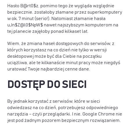
Hasło B@rt0$z, pomimo tego że wygląda względnie
bezpiecznie, zostałoby złamane przez superkomputery
w ok. 7 minut (serio!). Natomiast złamanie hasła
uJn$Z@l0$NpW$ nawet najszybszym komputerom na
tej planecie zajęłoby ponad kilkaset lat.
Wiem, że zmiana haseł dostępowych do serwisów, z
których korzystasz na co dzień nie tylko w wersji
desktopowej może być dla Ciebie na początku
uciążliwa, ale te kilkanaście minut pracy może niegdyś
uratować Twoje najbardziej cenne dane.
D
OSTĘP DO SIECI
By jednak korzystać z serwisów, które w sieci
odwiedzasz na co dzień, potrzebujesz odpowiedniego
narzędzia – czyli przeglądarki. I nie, Google Chrome nie
jest pod żadnym pozorem bezpiecznym rozwiązaniem.