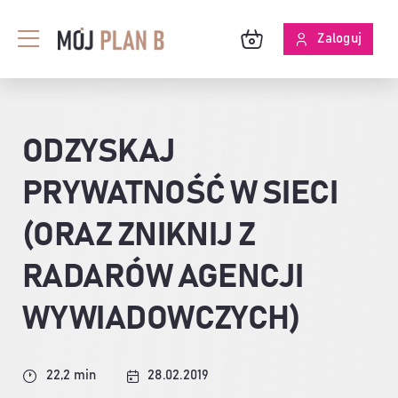
Przejdź
do
Zaloguj
Toggle
zawartości
Navigation
BLOG
ODZYSKAJ
O MPB
PRYWATNOŚĆ W SIECI
SKUTECZNOŚĆ ANALIZ
(ORAZ ZNIKNIJ Z
RADARÓW AGENCJI
WYWIADOWCZYCH)
22,2 min
28.02.2019