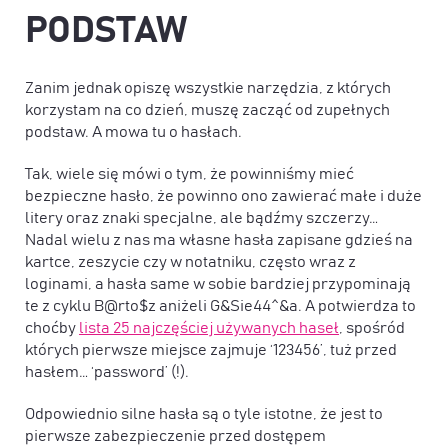
PODSTAW
Zanim jednak opiszę wszystkie narzędzia, z których
korzystam na co dzień, muszę zacząć od zupełnych
podstaw. A mowa tu o hasłach.
Tak, wiele się mówi o tym, że powinniśmy mieć
bezpieczne hasło, że powinno ono zawierać małe i duże
litery oraz znaki specjalne, ale bądźmy szczerzy…
Nadal wielu z nas ma własne hasła zapisane gdzieś na
kartce, zeszycie czy w notatniku, często wraz z
loginami, a hasła same w sobie bardziej przypominają
te z cyklu B@rto$z aniżeli G&Sie44^&a. A potwierdza to
choćby
lista 25 najczęściej używanych haseł
, spośród
których pierwsze miejsce zajmuje ‘123456’, tuż przed
hasłem… ‘password’ (!).
Odpowiednio silne hasła są o tyle istotne, że jest to
pierwsze zabezpieczenie przed dostępem