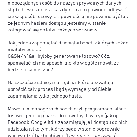
niepożądanych osób do naszych prywatnych danych –
stąd ich tworzenie za każdym razem powinno odbywać
się w sposób losowy, a z pewnością nie powinno być tak,
że jednym hasłem dostępu jesteśmy w stanie
zalogować się do kilku różnych serwisów.
Jak jednak zapamiętać dziesiątki haseł, z których każde
miałoby postać
G&Sie44^&a i byłoby generowane losowo? Cóż,
spamiętać ich nie sposób, ale kto w ogóle mówił, że
będzie to konieczne?
Na szczęście istnieją narzędzia, które pozwalają
uprościć cały proces i będą wymagały od Ciebie
zapamiętania tylko jednego hasła.
Mowa tu o managerach haseł, czyli programach, które
losowo generują hasła do dowolnych witryn (jak np.
Facebook, Google itd.), zapamiętują je i dostępu do nich
udzielają tylko tym, którzy będą w stanie poprawnie
wprowadzić hasło główne (tzw.
master password
).