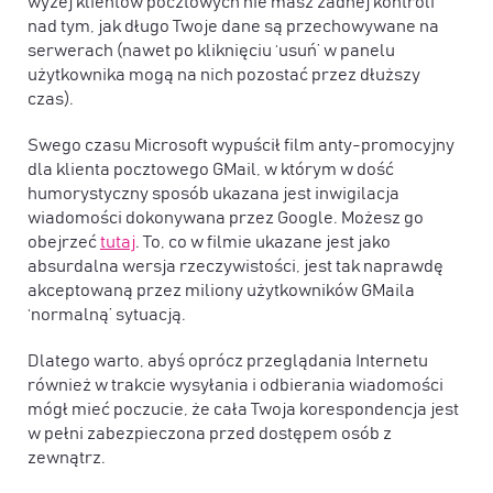
wyżej klientów pocztowych nie masz żadnej kontroli
nad tym, jak długo Twoje dane są przechowywane na
serwerach (nawet po kliknięciu ‘usuń’ w panelu
użytkownika mogą na nich pozostać przez dłuższy
czas).
Swego czasu Microsoft wypuścił film anty-promocyjny
dla klienta pocztowego GMail, w którym w dość
humorystyczny sposób ukazana jest inwigilacja
wiadomości dokonywana przez Google. Możesz go
obejrzeć
tutaj
. To, co w filmie ukazane jest jako
absurdalna wersja rzeczywistości, jest tak naprawdę
akceptowaną przez miliony użytkowników GMaila
‘normalną’ sytuacją.
Dlatego warto, abyś oprócz przeglądania Internetu
również w trakcie wysyłania i odbierania wiadomości
mógł mieć poczucie, że cała Twoja korespondencja jest
w pełni zabezpieczona przed dostępem osób z
zewnątrz.