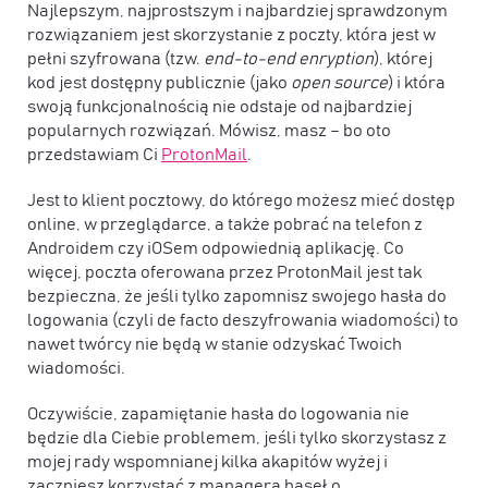
Najlepszym, najprostszym i najbardziej sprawdzonym
rozwiązaniem jest skorzystanie z poczty, która jest w
pełni szyfrowana (tzw.
end-to-end enryption
), której
kod jest dostępny publicznie (jako
open source
) i która
swoją funkcjonalnością nie odstaje od najbardziej
popularnych rozwiązań. Mówisz, masz – bo oto
przedstawiam Ci
ProtonMail
.
Jest to klient pocztowy, do którego możesz mieć dostęp
online, w przeglądarce, a także pobrać na telefon z
Androidem czy iOSem odpowiednią aplikację. Co
więcej, poczta oferowana przez ProtonMail jest tak
bezpieczna, że jeśli tylko zapomnisz swojego hasła do
logowania (czyli de facto deszyfrowania wiadomości) to
nawet twórcy nie będą w stanie odzyskać Twoich
wiadomości.
Oczywiście, zapamiętanie hasła do logowania nie
będzie dla Ciebie problemem, jeśli tylko skorzystasz z
mojej rady wspomnianej kilka akapitów wyżej i
zaczniesz korzystać z managera haseł o