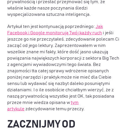
prywatnością i przestać przejmować się tym, że
właśnie każde nasze poczynania śledzi
wyspecjalizowana sztuczna inteligencja.
Artykuł ten jest kontynuacją poprzedniego:
Jak
Facebook i Google monitorują Twój każdy ruch
i jeśli
jeszcze go nie przeczytałeś, zdecydowanie polecam Ci
zacząć od jego lektury. Zaprezentowałem w nim
wszelkie znane mi fakty, które dość jasno ukazują
powiązania największych korporacji z sektora Big Tech
z agencjami wywiadowczymi tego świata. Bez
znajomości tła całej sprawy wdrożenie opisanych
poniżej narzędzi i praktyk może nie mieć dla Ciebie
sensu lub wydawać się nazbyt daleko posuniętymi
działaniami. I o ile osobiście chciałbym wierzyć, że z
naszą prywatnością wszystko jest OK, tak posiadana
przeze mnie wiedza opisana w
tym
artykule
zdecydowanie temu przeczy.
ZACZNIJMY OD