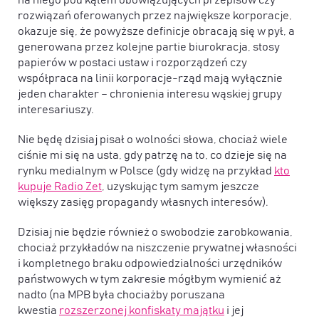
na niego pod kątem obowiązujących przepisów czy
rozwiązań oferowanych przez największe korporacje,
okazuje się, że powyższe definicje obracają się w pył, a
generowana przez kolejne partie biurokracja, stosy
papierów w postaci ustaw i rozporządzeń czy
współpraca na linii korporacje-rząd mają wyłącznie
jeden charakter – chronienia interesu wąskiej grupy
interesariuszy.
Nie będę dzisiaj pisał o wolności słowa, chociaż wiele
ciśnie mi się na usta, gdy patrzę na to, co dzieje się na
rynku medialnym w Polsce (gdy widzę na przykład
kto
kupuje Radio Zet
, uzyskując tym samym jeszcze
większy zasięg propagandy własnych interesów).
Dzisiaj nie będzie również o swobodzie zarobkowania,
chociaż przykładów na niszczenie prywatnej własności
i kompletnego braku odpowiedzialności urzędników
państwowych w tym zakresie mógłbym wymienić aż
nadto (na MPB była chociażby poruszana
kwestia
rozszerzonej konfiskaty majątku
i jej