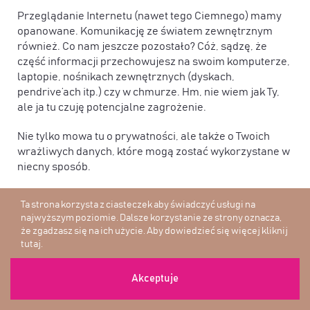
Przeglądanie Internetu (nawet tego Ciemnego) mamy
opanowane. Komunikację ze światem zewnętrznym
również. Co nam jeszcze pozostało? Cóż, sądzę, że
część informacji przechowujesz na swoim komputerze,
laptopie, nośnikach zewnętrznych (dyskach,
pendrive’ach itp.) czy w chmurze. Hm, nie wiem jak Ty,
ale ja tu czuję potencjalne zagrożenie.
Nie tylko mowa tu o prywatności, ale także o Twoich
wrażliwych danych, które mogą zostać wykorzystane w
niecny sposób.
Nie raz pewnie skanowałeś swój dowód osobisty czy
Ta strona korzysta z ciasteczek aby świadczyć usługi na
inne dokumenty, które mogłyby posłużyć do
najwyższym poziomie. Dalsze korzystanie ze strony oznacza,
popełnienia wykroczenia bądź wyłudzenia pieniędzy,
że zgadzasz się na ich użycie. Aby dowiedzieć się więcej
kliknij
jeśliby tylko wpadły w niepowołane ręce.
tutaj
.
Dlatego poza zabezpieczeniem komunikacji samej w
Akceptuje
sobie warto również, abyś w odpowiedni sposób
podszedł do archiwizacji danych i sposobu ich