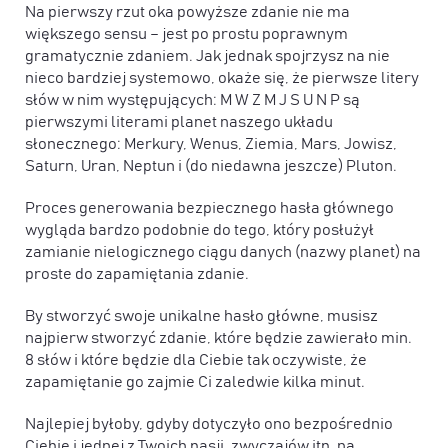
Na pierwszy rzut oka powyższe zdanie nie ma
większego sensu – jest po prostu poprawnym
gramatycznie zdaniem. Jak jednak spojrzysz na nie
nieco bardziej systemowo, okaże się, że pierwsze litery
słów w nim występujących: M W Z M J S U N P są
pierwszymi literami planet naszego układu
słonecznego: Merkury, Wenus, Ziemia, Mars, Jowisz,
Saturn, Uran, Neptun i (do niedawna jeszcze) Pluton.
Proces generowania bezpiecznego hasła głównego
wygląda bardzo podobnie do tego, który posłużył
zamianie nielogicznego ciągu danych (nazwy planet) na
proste do zapamiętania zdanie.
By stworzyć swoje unikalne hasło główne, musisz
najpierw stworzyć zdanie, które będzie zawierało min.
8 słów i które będzie dla Ciebie tak oczywiste, że
zapamiętanie go zajmie Ci zaledwie kilka minut.
Najlepiej byłoby, gdyby dotyczyło ono bezpośrednio
Ciebie i jednej z Twoich pasji, zwyczajów itp. na