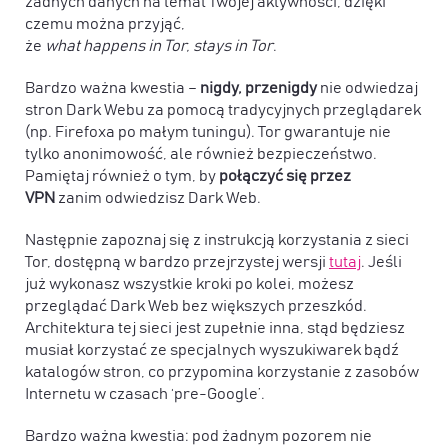
żadnych danych na temat Twojej aktywności, dzięki
czemu można przyjąć,
że
what happens in Tor, stays in Tor
.
Bardzo ważna kwestia –
nigdy, przenigdy
nie odwiedzaj
stron Dark Webu za pomocą tradycyjnych przeglądarek
(np. Firefoxa po małym tuningu). Tor gwarantuje nie
tylko anonimowość, ale również bezpieczeństwo.
Pamiętaj również o tym, by
połączyć się przez
VPN
zanim odwiedzisz Dark Web.
Następnie zapoznaj się z instrukcją korzystania z sieci
Tor, dostępną w bardzo przejrzystej wersji
tutaj
. Jeśli
już wykonasz wszystkie kroki po kolei, możesz
przeglądać Dark Web bez większych przeszkód.
Architektura tej sieci jest zupełnie inna, stąd będziesz
musiał korzystać ze specjalnych wyszukiwarek bądź
katalogów stron, co przypomina korzystanie z zasobów
Internetu w czasach ‘pre-Google’.
Bardzo ważna kwestia: pod żadnym pozorem nie