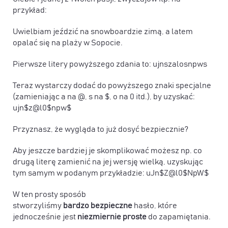
przykład:
Uwielbiam jeździć na snowboardzie zimą, a latem
opalać się na plaży w Sopocie.
Pierwsze litery powyższego zdania to: ujnszalosnpws
Teraz wystarczy dodać do powyższego znaki specjalne
(zamieniając a na @, s na $, o na 0 itd.), by uzyskać:
ujn$z@l0$npw$
Przyznasz, że wygląda to już dosyć bezpiecznie?
Aby jeszcze bardziej je skomplikować możesz np. co
drugą literę zamienić na jej wersję wielką, uzyskując
tym samym w podanym przykładzie: uJn$Z@l0$NpW$
W ten prosty sposób
stworzyliśmy
bardzo bezpieczne
hasło, które
jednocześnie jest
niezmiernie proste
do zapamiętania.