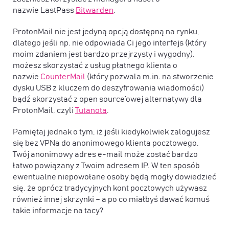
nazwie
LastPass
Bitwarden
.
ProtonMail nie jest jedyną opcją dostępną na rynku,
dlatego jeśli np. nie odpowiada Ci jego interfejs (który
moim zdaniem jest bardzo przejrzysty i wygodny),
możesz skorzystać z usług płatnego klienta o
nazwie
CounterMail
(który pozwala m.in. na stworzenie
dysku USB z kluczem do deszyfrowania wiadomości)
bądź skorzystać z open source’owej alternatywy dla
ProtonMail, czyli
Tutanota
.
Pamiętaj jednak o tym, iż jeśli kiedykolwiek zalogujesz
się bez VPNa do anonimowego klienta pocztowego,
Twój anonimowy adres e-mail może zostać bardzo
łatwo powiązany z Twoim adresem IP. W ten sposób
ewentualne niepowołane osoby będą mogły dowiedzieć
się, że oprócz tradycyjnych kont pocztowych używasz
również innej skrzynki – a po co miałbyś dawać komuś
takie informacje na tacy?