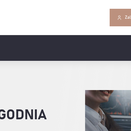
Zal
GODNIA