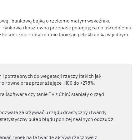
ngową i bankową bajką o rzekomo małym wskaźniku
Ci rynkową i kosztowną przepaść polegającą na uśrednieniu
z kosmicznie i absurdalnie taniejącą elektroniką w jednym
i potrzebnych do wegetacji rzeczy (takich jak
ły o równe oraz przerażające +100 do +275%.
(software czy tanie TV z Chin) staniały o rząd
 pozwala zakrzywiać u rządu drastyczny i twardy
tatystyczny pułap błędu poniżej realnych odczuć z
ceniać rynek na te twarde aktywa rzeczowe z