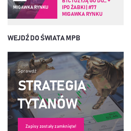
BTC I UŻYJĄ GO DO… +
IPO ŻABKI | #77
MIGAWKA RYNKU
WEJDŹ DO ŚWIATA MPB
Sprawdź
STRATEGIA
TYTANÓW
Zapisy zostały zamknięte!