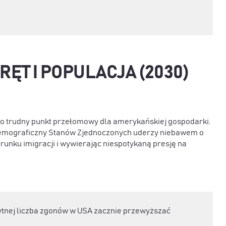
ĘT I POPULACJA (2030)
 trudny punkt przełomowy dla amerykańskiej gospodarki.
 demograficzny Stanów Zjednoczonych uderzy niebawem o
runku imigracji i wywierając niespotykaną presję na
żytnej liczba zgonów w USA zacznie przewyższać