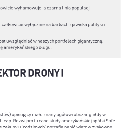
owicie wyhamowuje, a czarna linia populacji
 całkowicie wyłącznie na barkach zjawiska polityki i
ost uwzględniać w naszych portfelach gigantyczną,
rę amerykańskiego długu.
EKTOR DRONY I
postów) opisujący mało znany ogółowi obszar giełdy w
l-cap. Rozwijam tu case study amerykańskiej spółki Safe
 zakupy u “rodzimych” potrafią nabić wiatr w zyskowne