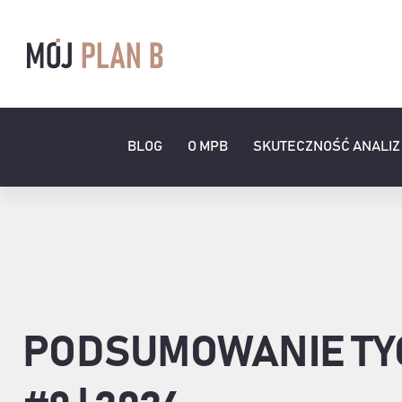
Przejdź
do
zawartości
BLOG
O MPB
SKUTECZNOŚĆ ANALIZ
PODSUMOWANIE TY