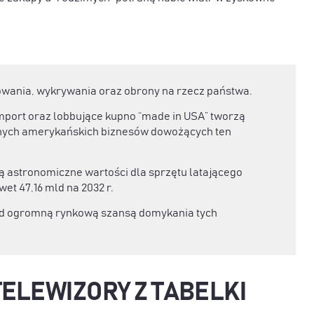
owania, wykrywania oraz obrony na rzecz państwa.
port oraz lobbujące kupno “made in USA” tworzą
lnych amerykańskich biznesów dowożących ten
ą astronomiczne wartości dla sprzętu latającego
et 47,16 mld na 2032 r.
rzed ogromną rynkową szansą domykania tych
TELEWIZORY Z TABELKI