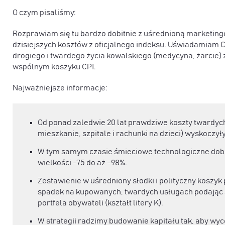
O czym pisaliśmy:
Rozprawiam się tu bardzo dobitnie z uśrednioną marketi
dzisiejszych kosztów z oficjalnego indeksu. Uświadamiam 
drogiego i twardego życia kowalskiego (medycyna, żarcie) 
wspólnym koszyku CPI.
Najważniejsze informacje:
Od ponad zaledwie 20 lat prawdziwe koszty twardych 
mieszkanie, szpitale i rachunki na dzieci) wyskoczy
W tym samym czasie śmieciowe technologiczne dobra 
wielkości -75 do aż -98%.
Zestawienie w uśredniony słodki i polityczny koszyk
spadek na kupowanych, twardych usługach podając s
portfela obywateli (kształt litery K).
W strategii radzimy budowanie kapitału tak, aby wy