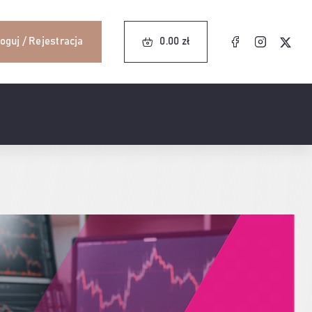
0.00
zł
oguj / Rejestracja
0.00
zł