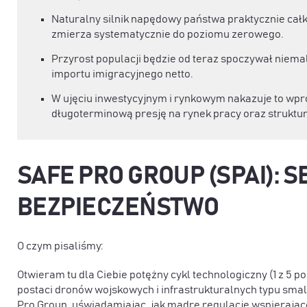
Naturalny silnik napędowy państwa praktycznie całk
zmierza systematycznie do poziomu zerowego.
Przyrost populacji będzie od teraz spoczywał niemal
importu imigracyjnego netto.
W ujęciu inwestycyjnym i rynkowym nakazuje to wpr
długoterminową presję na rynek pracy oraz struktu
SAFE PRO GROUP (SPAI): S
BEZPIECZEŃSTWO
O czym pisaliśmy:
Otwieram tu dla Ciebie potężny cykl technologiczny (1 z 5 
postaci dronów wojskowych i infrastrukturalnych typu smal
Pro Group, uświadamiając, jak mądre regulacje wspierające