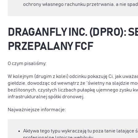
ochrony własnego rachunku przetrwania, a nie spad
DRAGANFLY INC. (DPRO): S
PRZEPALANY FCF
O czym pisaliśmy:
W kolejnym (drugim z kolei) odcinku pokazuję Ci, jak uważ
giełdzie, dowodząc od wewnątrz że “świetny na slajdzie mod
bezlitosnych, czystych liczbach pułapkę ujemnego zysku kw
infrastrukturalnej spółki dronowej.
Najważniejsze informacje:
Aktywa tego typu wykraczają tu poza tanie latające
profesjonalne lotnicze wehikuły.