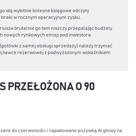
o idą wybitnie bolesne księgowe odczyty
e braki w rocznym operacyjnym zysku.
riusza brutalnie go tam niszczy przepalając budżety
h nowych rynkowych emisji pod inwestora.
(gotówki z samej obsługi sprzedaży) należy trzymać
owej ławce rezerwowej z podwyższonym wskaźnikiem
S PRZEŁOŻONA O 90
rzane do czerwoności i napakowane pożywką AI głowy na