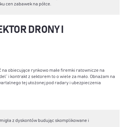
ku cen zabawek na półce.
EKTOR DRONY I
ać na obiecujące rynkowo małe firemki ratownicze na
el” i kontrakt z sektorem to o wiele za mało. Obnażam na
artalnego tej ułożonej pod radary i ubezpieczenia
 śmigła z dyskontów budując skomplikowane i