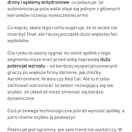
drony i systemy antydronowe
, co pokazuje, że
autonomizacja pola walki staje się jednym z głównych
kierunków rozwoju nowoczesnej armii.
Co więcej, skala tego ruchu sugeruje, że to wcale nie
musi być finał, ale raczej początek dużo większej fali
wydatków.
Dla rynku to ważny sygnał, bo wiele spółek z tego
segmentu może mieć przed sobą naprawdę
duży
potencjał wzrostu
– od bardziej wyspecjalizowanych
graczy po większe firmy obronne, jak choćby
AeroVironment, Kratos czy Red Cat. Ale tu trzeba
zachować ostrożność:
to sektor rozwijający się tak
szybko, że układ sił może zmieniać się bardzo
dynamicznie
.
Dziś przewaga technologiczna potrafi wynosić spółkę, a
jutro równie szybko ją podważyć.
Potencjał jest ogromny, ale sam trend nie wystarczy. W