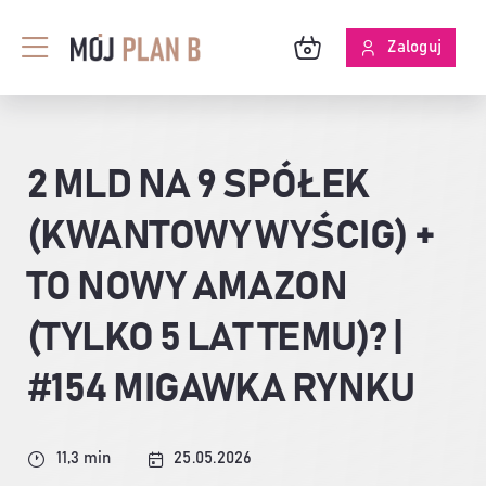
Przejdź
do
Zaloguj
Toggle
zawartości
Navigation
BLOG
2 MLD NA 9 SPÓŁEK
O MPB
(KWANTOWY WYŚCIG) +
SKUTECZNOŚĆ ANALIZ
TO NOWY AMAZON
(TYLKO 5 LAT TEMU)? |
#154 MIGAWKA RYNKU
11,3 min
25.05.2026