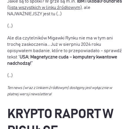
Jakie są to spółki? W grze są m.in.
IBM i GlobalFoundries
(lista wszystkich w linku źródłowym)
, ale
NAJWAŻNIEJSZY jest tu (…)
(…)
Ale dla czytelników Migawki Rynku nie ma w tym ani
trochę zaskoczenia… Już w sierpniu 2024 roku
opisywałem badanie, które to przepowiadało – sprawdź
tekst “
USA: Magnetyczne cuda – komputery kwantowe
nadchodzą!”
(…)
Ten news (wraz z linkiem źródłowym) dostępny jest wyłącznie w
płatnej wersji newslettera!
KRYPTO RAPORT W