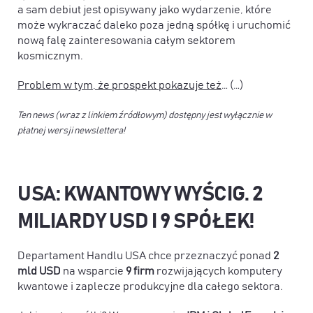
a sam debiut jest opisywany jako wydarzenie, które
może wykraczać daleko poza jedną spółkę i uruchomić
nową falę zainteresowania całym sektorem
kosmicznym.
Problem w tym, że prospekt pokazuje też
… (…)
Ten news (wraz z linkiem źródłowym) dostępny jest wyłącznie w
płatnej wersji newslettera!
USA: KWANTOWY WYŚCIG. 2
MILIARDY USD I 9 SPÓŁEK!
Departament Handlu USA chce przeznaczyć ponad
2
mld USD
na wsparcie
9 firm
rozwijających komputery
kwantowe i zaplecze produkcyjne dla całego sektora.