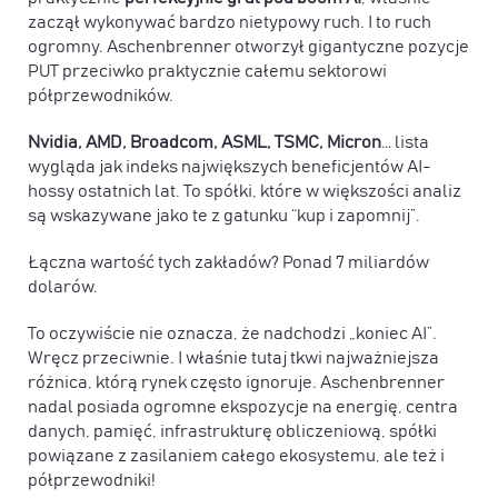
zaczął wykonywać bardzo nietypowy ruch. I to ruch
ogromny. Aschenbrenner
otworzył gigantyczne pozycje
PUT przeciwko praktycznie całemu sektorowi
półprzewodników
.
Nvidia, AMD, Broadcom, ASML, TSMC, Micron
… lista
wygląda jak indeks największych beneficjentów AI-
hossy ostatnich lat. To spółki, które w większości analiz
są wskazywane jako te z gatunku “kup i zapomnij”.
Łączna wartość tych zakładów? Ponad 7 miliardów
dolarów.
To oczywiście nie oznacza, że nadchodzi „koniec AI”.
Wręcz przeciwnie. I właśnie tutaj tkwi najważniejsza
różnica, którą rynek często ignoruje. Aschenbrenner
nadal
posiada ogromne ekspozycje na energię, centra
danych, pamięć, infrastrukturę obliczeniową, spółki
powiązane z zasilaniem całego ekosystemu
, ale też i
półprzewodniki!