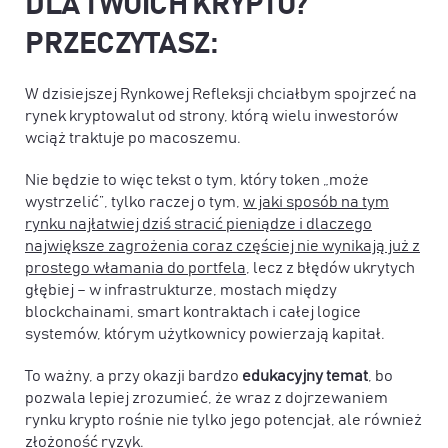
DLA TWOICH KRYPTO?
”
PRZECZYTASZ:
W dzisiejszej Rynkowej Refleksji chciałbym spojrzeć na
rynek kryptowalut od strony, którą wielu inwestorów
wciąż traktuje po macoszemu.
Nie będzie to więc tekst o tym, który token „może
wystrzelić”, tylko raczej o tym,
w jaki sposób na tym
rynku najłatwiej dziś stracić pieniądze i dlaczego
największe zagrożenia coraz częściej nie wynikają już z
prostego włamania do portfela
, lecz z błędów ukrytych
głębiej – w infrastrukturze, mostach między
blockchainami, smart kontraktach i całej logice
systemów, którym użytkownicy powierzają kapitał.
To ważny, a przy okazji bardzo
edukacyjny temat
, bo
pozwala lepiej zrozumieć, że wraz z dojrzewaniem
rynku krypto rośnie nie tylko jego potencjał, ale również
złożoność ryzyk.