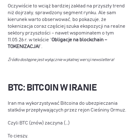
Oczywiście to wciąż bardziej zakład na przyszły trend
niż dojrzały, sprawdzony segment rynku. Ale sam
kierunek warto obserwować, bo pokazuje, że
tokenizacja coraz częściej szuka ekspozycji na realne
sektory przyszłości – nawet wspominałem o tym
11.05.26 r. w tekście “
Obligacje na blockchain –
TOKENIZACJA!
”.
Źródło dostępne jest wyłącznie w płatnej wersji newslettera!
BTC: BITCOIN W IRANIE
Iran ma wykorzystywać Bitcoina do ubezpieczania
statków przepływających przez rejon Cieśniny Ormuz.
Czyli BTC (znów) zaczyna (…)
To cieszy.