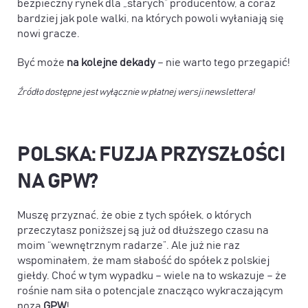
bezpieczny rynek dla „starych” producentów, a coraz
bardziej jak pole walki, na których powoli wyłaniają się
nowi gracze.
Być może
na kolejne dekady
– nie warto tego przegapić!
Źródło dostępne jest wyłącznie w płatnej wersji newslettera!
POLSKA: FUZJA PRZYSZŁOŚCI
NA GPW?
Muszę przyznać, że obie z tych spółek, o których
przeczytasz poniższej są już od dłuższego czasu na
moim “wewnętrznym radarze”. Ale już nie raz
wspominałem, że mam słabość do spółek z polskiej
giełdy. Choć w tym wypadku – wiele na to wskazuje – że
rośnie nam siła o potencjale znacząco wykraczającym
poza
GPW
!