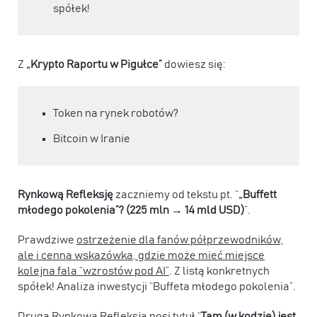
spółek!
Z
„Krypto Raportu w Pigułce”
dowiesz się:
Token na rynek robotów?
Bitcoin w Iranie
Rynkową Refleksję
zaczniemy od tekstu pt. “
„Buffett
młodego pokolenia”? (225 mln → 14 mld USD)
”.
Prawdziwe
ostrzeżenie dla fanów półprzewodników,
ale i cenna wskazówka, gdzie może mieć miejsce
kolejna fala “wzrostów pod AI”
. Z listą konkretnych
spółek! Analiza inwestycji “Buffeta młodego pokolenia”.
Druga Rynkowa Refleksja
nosi tytuł “
Tam (w kodzie) jest