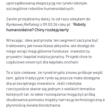
uporządkowaną ekspozycję na rynek robotyki,
szczególnie robotów humanoidalnych.
Zanim przejdziemy dalej, to od razu odsyłam do
Rynkowej Refleksji z 09.03.26 roku pt. “
Roboty
humanoidalne? Chiny rozdają karty
”.
Wracając, idea jest prosta: ten segment zaczyna być
traktowany jak nowa klasa aktywów, ale
dostęp do
niego wciąż mają głównie fundusze, inwestorzy
prywatni i kapitał instytucjonalny
. Projekt chce to
częściowo otworzyć dla kapitału onchain.
To o tyle ciekawe, że rynek krypto znowu próbuje wejść
tam, gdzie tradycyjne rynki są jeszcze mało dostępne
dla przeciętnego inwestora. Jeśli robotyka
rzeczywiście stanie się jednym z wielkich tematów
kolejnych lat, to takie rozwiązania mogą być próbą
zbudowania pomostu między narracją technologiczną a
płynnością świata blockchaina.