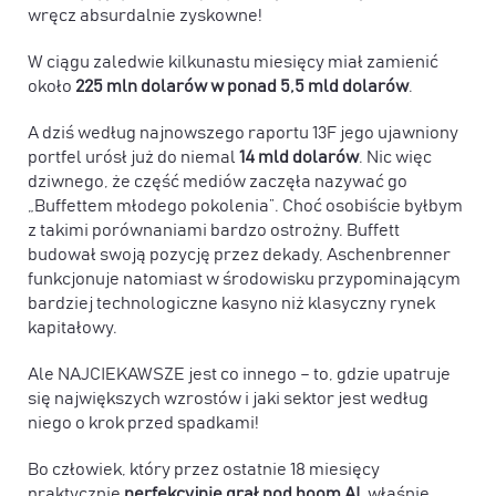
wręcz absurdalnie zyskowne!
W ciągu zaledwie kilkunastu miesięcy miał zamienić
około
225 mln dolarów w ponad 5,5 mld dolarów
.
A dziś według najnowszego raportu 13F jego ujawniony
portfel urósł już do niemal
14 mld dolarów
. Nic więc
dziwnego, że część mediów zaczęła nazywać go
„Buffettem młodego pokolenia”. Choć osobiście byłbym
z takimi porównaniami bardzo ostrożny. Buffett
budował swoją pozycję przez dekady, Aschenbrenner
funkcjonuje natomiast w środowisku przypominającym
bardziej technologiczne kasyno niż klasyczny rynek
kapitałowy.
Ale NAJCIEKAWSZE jest co innego – to, gdzie upatruje
się największych wzrostów i jaki sektor jest według
niego o krok przed spadkami!
Bo człowiek, który przez ostatnie 18 miesięcy
praktycznie
perfekcyjnie grał pod boom AI
, właśnie