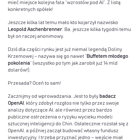
mieć miejsce kolejna fala “wzrostów pod AI”. Z listą
konkretnych spółek!
Jeszcze kilka lat temu mało kto kojarzył nazwisko
Leopold Aschenbrenner
. Ba, jeszcze kilka tygodni temu
był on raczej anonimowy.
Dziś dla części rynku jest już niemal legendą Doliny
Krzemowej – nazywa się go nawet “
Buffetem młodego
pokolenia
” (wszystko po tym jak zarobił już 14 mld
dolarów!).
Przesada? Oceń to sam!
Zacznijmy od wprowadzania. Jest to były
badacz
OpenAI
, który zdobył rozgłos nie tylko przez swoje
analizy dotyczące AI, ale również przez bardzo
publiczne ostrzeżenia o ryzyku wycieku modeli
sztucznej inteligencji do Chin. Ostatecznie rozstał się z
OpenAI, a później zaczął budować własny fundusz
inwestycyjny. I trzeba przyznać jedno – wejście miał