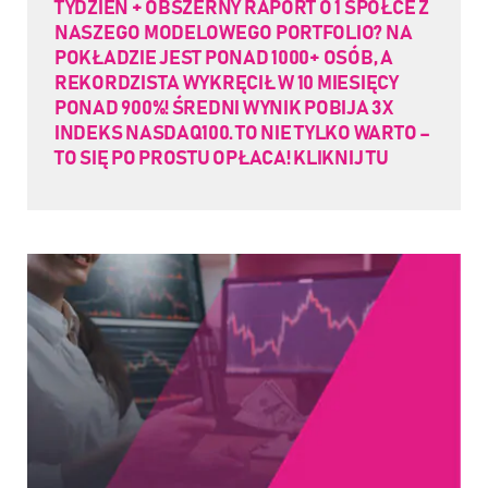
TYDZIEŃ + OBSZERNY RAPORT O 1 SPÓŁCE Z
NASZEGO MODELOWEGO PORTFOLIO? NA
POKŁADZIE JEST PONAD 1000+ OSÓB, A
REKORDZISTA WYKRĘCIŁ W 10 MIESIĘCY
PONAD 900%! ŚREDNI WYNIK POBIJA 3X
INDEKS NASDAQ100. TO NIE TYLKO WARTO –
TO SIĘ PO PROSTU OPŁACA! KLIKNIJ TU