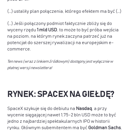
(…) ustaliły plan połączenia, którego efektem ma być (…)
(…) Jeśli połączony podmiot faktycznie zbliży się do
wyceny rzędu
1 mld USD
, to może to być próba wejścia
na poziom, na którym rynek zaczyna patrzeć już na
potencjał do szerszej rywalizacji na europejskim e-
commerce.
Ten news (wraz z linkiem źródłowym) dostępny jest wyłącznie w
płatnej wersji newslettera!
RYNEK: SPACEX NA GIEŁDĘ?
SpaceX szykuje się do debiutu na
Nasdaq
, a przy
wycenie sięgającej nawet 1,75-2 bln USD może to być
jedno z najbardziej spektakularnych IPO w historii
rynku. Głównym subemitentem ma być
Goldman Sachs
,