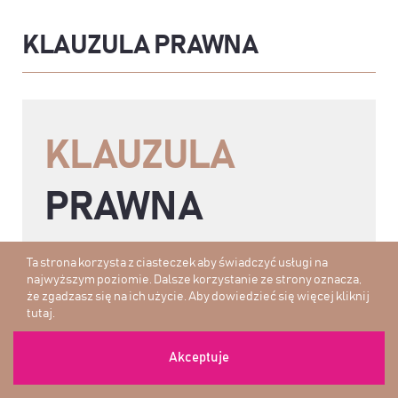
KLAUZULA PRAWNA
KLAUZULA
PRAWNA
Ta strona korzysta z ciasteczek aby świadczyć usługi na
Z uwagi na poruszanie w ramach Strategii
najwyższym poziomie. Dalsze korzystanie ze strony oznacza,
Tytanów tematów inwestycyjnych,
że zgadzasz się na ich użycie. Aby dowiedzieć się więcej
kliknij
chciałbym podkreślić, że
wszystkie
tutaj
.
materiały zawarte tutaj są wyłącznie moją
opinią
, dotyczą mojej strategii
Akceptuje
inwestycyjnej – a Tobie powinny służyć