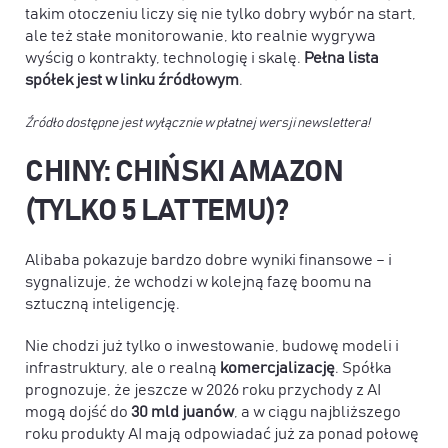
takim otoczeniu liczy się nie tylko dobry wybór na start,
ale też
stałe monitorowanie, kto realnie wygrywa
wyścig o kontrakty, technologię i skalę
.
Pełna lista
spółek jest w linku źródłowym
.
Źródło dostępne jest wyłącznie w płatnej wersji newslettera!
CHINY: CHIŃSKI AMAZON
(TYLKO 5 LAT TEMU)?
Alibaba pokazuje bardzo dobre wyniki finansowe – i
sygnalizuje, że wchodzi w kolejną fazę boomu na
sztuczną inteligencję.
Nie chodzi już tylko o inwestowanie, budowę modeli i
infrastruktury, ale o realną
komercjalizację
. Spółka
prognozuje, że jeszcze w 2026 roku przychody z AI
mogą dojść do
30 mld juanów
, a w ciągu najbliższego
roku produkty AI mają odpowiadać już za ponad połowę