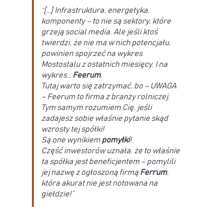
“[…] Infrastruktura, energetyka,
komponenty – to nie są sektory, które
grzeją social media. Ale jeśli ktoś
twierdzi, że nie ma w nich potencjału,
powinien spojrzeć na wykres
Mostostalu z ostatnich miesięcy. I na
wykres…
Feerum
.
Tutaj warto się zatrzymać, bo – UWAGA
– Feerum to firma z branży rolniczej.
Tym samym rozumiem Cię, jeśli
zadajesz sobie właśnie pytanie skąd
wzrosty tej spółki!
Są one wynikiem
pomyłki
!
Część inwestorów uznała, że to właśnie
ta spółka jest beneficjentem – pomylili
jej nazwę z ogłoszoną firmą
Ferrum
,
która akurat nie jest notowana na
giełdzie!”