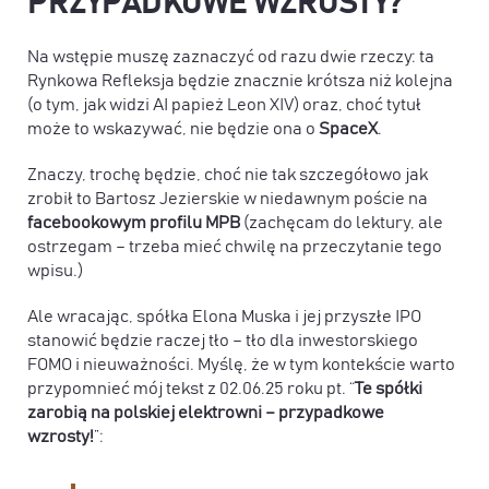
PRZYPADKOWE WZROSTY?
Na wstępie muszę zaznaczyć od razu dwie rzeczy: ta
Rynkowa Refleksja będzie znacznie krótsza niż kolejna
(o tym, jak widzi AI papież Leon XIV) oraz, choć tytuł
może to wskazywać, nie będzie ona o
SpaceX
.
Znaczy, trochę będzie, choć nie tak szczegółowo jak
zrobił to Bartosz Jezierskie w niedawnym poście na
facebookowym profilu MPB
(zachęcam do lektury, ale
ostrzegam – trzeba mieć chwilę na przeczytanie tego
wpisu.)
Ale wracając, spółka Elona Muska i jej przyszłe IPO
stanowić będzie raczej tło – tło dla inwestorskiego
FOMO i nieuważności. Myślę, że w tym kontekście warto
przypomnieć mój tekst z 02.06.25 roku pt. “
Te spółki
zarobią na polskiej elektrowni – przypadkowe
wzrosty!
”: