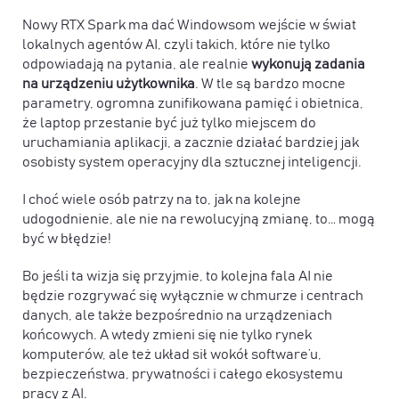
Nowy RTX Spark ma dać Windowsom wejście w świat
lokalnych agentów AI, czyli takich, które nie tylko
odpowiadają na pytania, ale realnie
wykonują zadania
na urządzeniu użytkownika
. W tle są bardzo mocne
parametry, ogromna zunifikowana pamięć i obietnica,
że laptop przestanie być już tylko miejscem do
uruchamiania aplikacji, a zacznie działać bardziej jak
osobisty system operacyjny dla sztucznej inteligencji.
I choć wiele osób patrzy na to, jak na kolejne
udogodnienie, ale nie na rewolucyjną zmianę, to… mogą
być w błędzie!
Bo jeśli ta wizja się przyjmie, to kolejna fala AI
nie
będzie rozgrywać się wyłącznie w chmurze i centrach
danych, ale także bezpośrednio na urządzeniach
końcowych
. A wtedy zmieni się nie tylko rynek
komputerów, ale też układ sił wokół software’u,
bezpieczeństwa, prywatności i całego ekosystemu
pracy z AI.