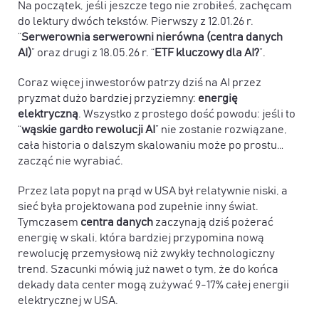
Na początek, jeśli jeszcze tego nie zrobiłeś, zachęcam
do lektury dwóch tekstów. Pierwszy
z 12.01.26 r.
“
Serwerownia serwerowni nierówna (centra danych
AI)
” oraz drugi z 18.05.26 r. “
ETF kluczowy dla AI?
”.
Coraz więcej inwestorów patrzy dziś na AI przez
pryzmat dużo bardziej przyziemny:
energię
elektryczną
. Wszystko z prostego dość powodu: jeśli to
“
wąskie gardło rewolucji AI
” nie zostanie rozwiązane,
cała historia o dalszym skalowaniu może po prostu…
zacząć nie wyrabiać.
Przez lata popyt na prąd w USA był relatywnie niski, a
sieć była projektowana pod zupełnie inny świat.
Tymczasem
centra danych
zaczynają dziś pożerać
energię w skali, która bardziej przypomina nową
rewolucję przemysłową niż zwykły technologiczny
trend. Szacunki mówią już nawet o tym, że
do końca
dekady data center mogą zużywać 9-17% całej energii
elektrycznej w USA
.