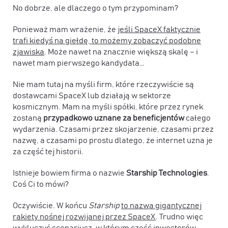
No dobrze, ale dlaczego o tym przypominam?
Ponieważ mam wrażenie, że
jeśli SpaceX faktycznie
trafi kiedyś na giełdę, to możemy zobaczyć podobne
zjawiska
. Może nawet na znacznie większą skalę – i
nawet mam pierwszego kandydata…
Nie mam tutaj na myśli firm, które rzeczywiście są
dostawcami SpaceX lub działają w sektorze
kosmicznym. Mam na myśli spółki, które przez rynek
zostaną
przypadkowo uznane za beneficjentów
całego
wydarzenia. Czasami przez skojarzenie, czasami przez
nazwę, a czasami po prostu dlatego, że internet uzna je
za część tej historii.
Istnieje bowiem firma o nazwie
Starship Technologies
.
Coś Ci to mówi?
Oczywiście. W końcu
Starship
to nazwa gigantycznej
rakiety nośnej rozwijanej przez SpaceX
. Trudno więc