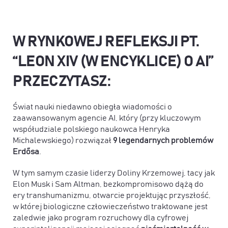
W RYNKOWEJ REFLEKSJI PT.
“
LEON XIV (W ENCYKLICE) O AI
”
PRZECZYTASZ:
Świat nauki niedawno obiegła wiadomości o
zaawansowanym agencie AI, który (przy kluczowym
współudziale polskiego naukowca Henryka
Michalewskiego) rozwiązał
9 legendarnych problemów
Erdősa
.
W tym samym czasie liderzy Doliny Krzemowej, tacy jak
Elon Musk i Sam Altman, bezkompromisowo dążą do
ery transhumanizmu, otwarcie projektując przyszłość,
w której biologiczne człowieczeństwo traktowane jest
zaledwie jako program rozruchowy dla cyfrowej