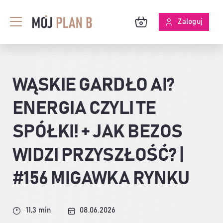
Przejdź
do
Zaloguj
Toggle
zawartości
Navigation
BLOG
WĄSKIE GARDŁO AI?
O MPB
ENERGIA CZYLI TE
SKUTECZNOŚĆ ANALIZ
SPÓŁKI! + JAK BEZOS
WIDZI PRZYSZŁOŚĆ? |
#156 MIGAWKA RYNKU
11,3 min
08.06.2026