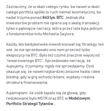
Zaznaczmy, że w skali całego rynku, ba nawet w skali
całego portfela spółki to ruch niemal kosmetyczny, bo
nadal trzyma ponad
843 tys. BTC
. Jednak dla
inwestorów problem nie opiera się o skalę transakcji,
tylko o pęknięcie narracji, która przez lata była jednym
z fundamentów mitu Michaela Saylora.
Każdy, kto kiedykolwiek inwestresował się Strategy, ten
wie, że nie sprzedawało ono nam przecież tylko
ekspozycji na BTC. Było też czymś znacznie więcej od
“lewarowanego BTC”. Sprzedawało narrację, że
kupujemy, trzymamy, nigdy nie sprzedajemy
. Dziś
okazuje się, że nawet najbardziej żelazne hasła i idee
bledną, gdy w grę wchodzi bilans, wypłaty i realna
struktura finansowania.
A pamiętam, ile osób łapało się za głowę, gdy
redukowane było MSTR oraz BTC w
Modelowym
Portfolio Strategii Tytanów
…