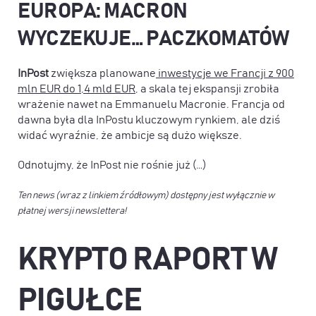
EUROPA: MACRON
WYCZEKUJE… PACZKOMATÓW
InPost
zwiększa planowane
inwestycje we Francji z 900
mln EUR do 1,4 mld EUR
, a skala tej ekspansji zrobiła
wrażenie nawet na Emmanuelu Macronie. Francja od
dawna była dla InPostu kluczowym rynkiem, ale dziś
widać wyraźnie, że ambicje są dużo większe.
Odnotujmy, że InPost nie rośnie już (…)
Ten news (wraz z linkiem źródłowym) dostępny jest wyłącznie w
płatnej wersji newslettera!
KRYPTO RAPORT W
PIGUŁCE