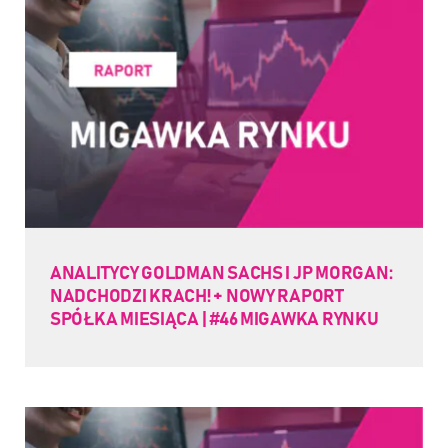
ANALITYCY GOLDMAN SACHS I JP MORGAN:
NADCHODZI KRACH! + NOWY RAPORT
SPÓŁKA MIESIĄCA | #46 MIGAWKA RYNKU