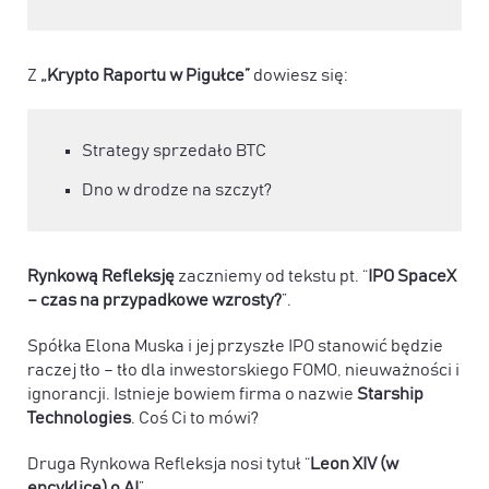
Z
„Krypto Raportu w Pigułce”
dowiesz się:
Strategy sprzedało BTC
Dno w drodze na szczyt?
Rynkową Refleksję
zaczniemy od tekstu pt. “
IPO SpaceX
– czas na przypadkowe wzrosty?
”.
Spółka Elona Muska i jej przyszłe IPO stanowić będzie
raczej tło – tło dla inwestorskiego FOMO, nieuważności i
ignorancji. Istnieje bowiem firma o nazwie
Starship
Technologies
. Coś Ci to mówi?
Druga Rynkowa Refleksja
nosi tytuł
“
Leon XIV (w
encyklice) o AI
”.