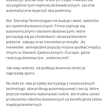
wykluczyć scenariusz, w którym część inwestorów,
szczególnie tych najmniej doświadczonych, zacznie
automatycznie kojarzyć oba podmioty.
Ale, Starship Technologies nie buduje rakiet, satelitów
ani systemów kosmicznych. Firma zajmuje się
autonomicznymi robotami dostawczymi, które
poruszają się po chodnikach i dowożą klientom
jedzenie, zakupy oraz niewielkie przesyłki. Jej
niewielkie, samojezdne pojazdy można spotkać między
innymi w Stanach Zjednoczonych i Europie, gdzie
realizują dostawy tzw. „ostatniej mili”.
Jak więc widzisz, od podboju kosmosu dzieli je
naprawdę sporo.
No dobrze, oba projekty korzystają z nowoczesnych
technologii, oba próbują automatyzować rzeczy, które
jeszcze niedawno wykonywali ludzie, ale trudno uznać
producenta robotów dostawczych za beneficjenta lotów
międzyplanetarnych.