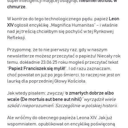
superinteligencji mającej osiągnąć
nieśmiertelność w
chmurze
.
W kontrze do tego technologicznego pędu, papież
Leon
XIV
ogłosił encyklikę „Magnifica Humanitas” – i właśnie
nad jej treścią chciałbym się pochylić w tej Rynkowej
Refleksji.
Przypomnę, że to nie pierwszy raz, gdy w naszym
newsletterze możesz przeczytać o papieżu! Niecały rok
temu, dokładnie 23.06.25 roku mogłeś przeczytać tekst
“
Papież Franciszek się mylił!
”. I od razu zaznaczam,
choć powstał on już po jego śmierci, to raczej nie jest on
laurką dla poprzedniej Głowy Kościoła.
Jak wtedy pisałem:
zwyczaj “
o zmarłych dobrze albo
wcale (De mortuis aut bene aut nihil)
” wyrządził wiele
szkód i nieporozumień
.
Szczególnie w polskiej historii
.
Ale wróćmy do obecnego papieża Leona XIV. Jak już
wspomniałem, opublikował on encyklikę poświęconą