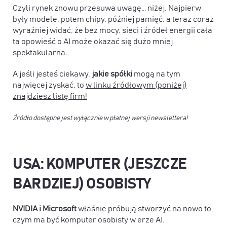
Czyli rynek znowu przesuwa uwagę… niżej. Najpierw
były modele, potem chipy, później pamięć, a teraz coraz
wyraźniej widać, że bez mocy, sieci i źródeł energii cała
ta opowieść o AI może okazać się dużo mniej
spektakularna.
A jeśli jesteś ciekawy,
jakie spółki
mogą na tym
najwięcej zyskać, to
w linku źródłowym (poniżej)
znajdziesz listę firm!
Źródło dostępne jest wyłącznie w płatnej wersji newslettera!
USA: KOMPUTER (JESZCZE
BARDZIEJ) OSOBISTY
NVIDIA i Microsoft
właśnie próbują stworzyć na nowo to,
czym ma być komputer osobisty w erze AI.