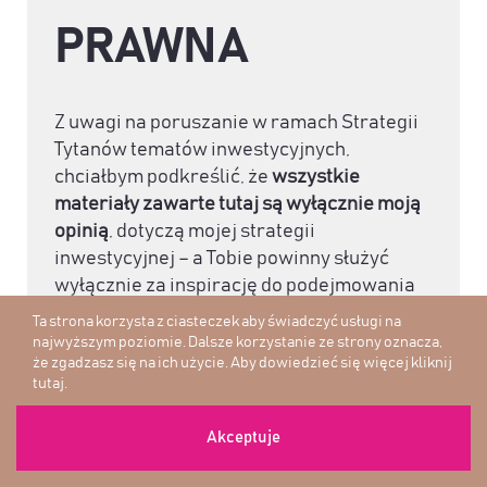
PRAWNA
Z uwagi na poruszanie w ramach Strategii
Tytanów tematów inwestycyjnych,
chciałbym podkreślić, że
wszystkie
materiały zawarte tutaj są wyłącznie moją
opinią
, dotyczą mojej strategii
inwestycyjnej – a Tobie powinny służyć
wyłącznie za inspirację do podejmowania
własnych działań, w tym między innymi do
Ta strona korzysta z ciasteczek aby świadczyć usługi na
określenia własnej strategii inwestycyjnej.
najwyższym poziomie. Dalsze korzystanie ze strony oznacza,
że zgadzasz się na ich użycie. Aby dowiedzieć się więcej
kliknij
tutaj
.
W szczególności, wszelkie materiały zawarte w ramach
Strategii Tytanów: 1. Nie stanowią rekomendacji w
Akceptuje
ramach usługi doradztwa inwestycyjnego w rozumieniu
ustawy z dnia 29 lipca 2005 r. o obrocie instrumentami
finansowymi 2. Nie są badaniem inwestycyjnym w