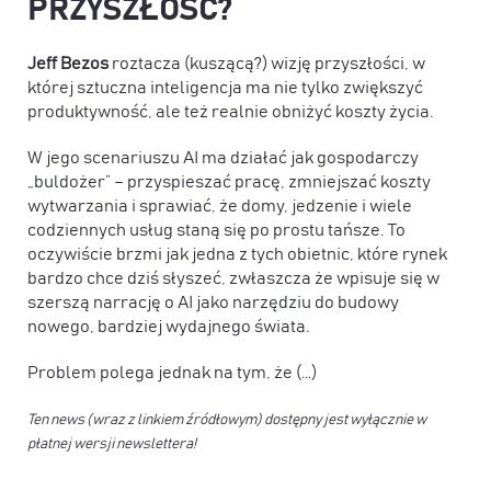
PRZYSZŁOŚĆ?
Jeff Bezos
roztacza (kuszącą?) wizję przyszłości, w
której sztuczna inteligencja ma nie tylko zwiększyć
produktywność, ale też realnie obniżyć koszty życia.
W jego scenariuszu AI ma działać jak gospodarczy
„buldożer” –
przyspieszać pracę, zmniejszać koszty
wytwarzania i sprawiać, że domy, jedzenie i wiele
codziennych usług staną się po prostu tańsze
. To
oczywiście brzmi jak jedna z tych obietnic, które rynek
bardzo chce dziś słyszeć, zwłaszcza że wpisuje się w
szerszą narrację o AI jako narzędziu do budowy
nowego, bardziej wydajnego świata.
Problem polega jednak na tym, że (…)
Ten news (wraz z linkiem źródłowym) dostępny jest wyłącznie w
płatnej wersji newslettera!